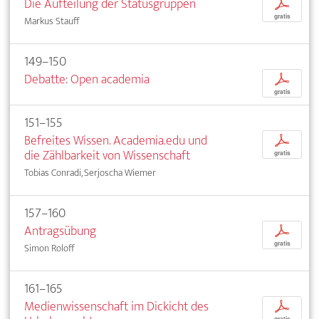
Die Aufteilung der Statusgruppen
p
gratis
Markus Stauff
149–150
Debatte: Open academia
p
gratis
151–155
Befreites Wissen. Academia.edu und
p
die Zählbarkeit von Wissenschaft
gratis
Tobias Conradi, Serjoscha Wiemer
157–160
Antragsübung
p
gratis
Simon Roloff
161–165
Medienwissenschaft im Dickicht des
p
gratis