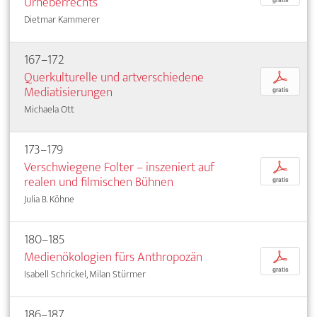
Urheberrechts
Dietmar Kammerer
167–172
Querkulturelle und artverschiedene
p
Mediatisierungen
gratis
Michaela Ott
173–179
Verschwiegene Folter – inszeniert auf
p
realen und filmischen Bühnen
gratis
Julia B. Köhne
180–185
Medienökologien fürs Anthropozän
p
gratis
Isabell Schrickel, Milan Stürmer
186–187