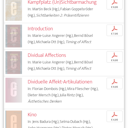
Kampfplatz. (Un)Sichtbarmachung
p
€ 9,95
In: Martin Beck (Hg.), Fabian Goppelsröder
(Hg.),
Sichtbarkeiten 2: Präsentifizieren
Introduction
p
€ 7,95
In: Marie-Luise Angerer (Hg.), Bernd Bösel
(Hg.), Michaela Ott (Hg.),
Timing of Affect
Dividual Affections
p
€ 9,95
In: Marie-Luise Angerer (Hg.), Bernd Bösel
(Hg.), Michaela Ott (Hg.),
Timing of Affect
Dividuelle Affekt-Artikulationen
p
€ 9,95
In: Florian Dombois (Hg.), Mira Fliescher (Hg.),
Dieter Mersch (Hg.), Julia Rintz (Hg.),
Ästhetisches Denken
Kino
p
€ 4,95
In: Jens Badura (Hg.), Selma Dubach (Hg.),
Anke Haarmann (Hg.), Dieter Mersch (Hg.),