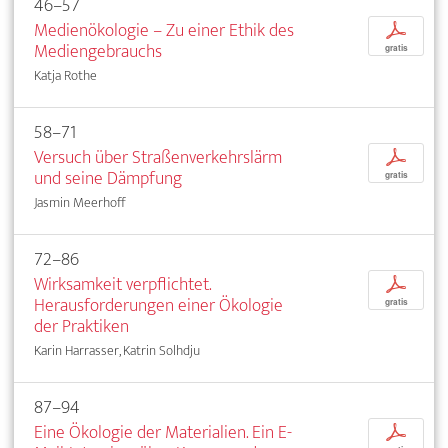
46–57
Medienökologie – Zu einer Ethik des
p
Mediengebrauchs
gratis
Katja Rothe
58–71
Versuch über Straßenverkehrslärm
p
und seine Dämpfung
gratis
Jasmin Meerhoff
72–86
Wirksamkeit verpflichtet.
p
Herausforderungen einer Ökologie
gratis
der Praktiken
Karin Harrasser, Katrin Solhdju
87–94
Eine Ökologie der Materialien. Ein E-
p