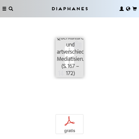
Diaphanes
Querkulturelle
und
artverschiedene
Mediatisierungen
(S. 167 –
172)
p
gratis