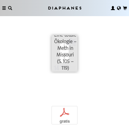
Diaphanes
Eine totale
Ökologie –
Meth in
Missouri
(S. 105 –
119)
p
gratis