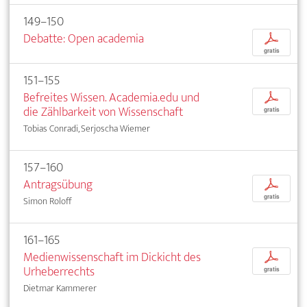
149–150
Debatte: Open academia
p
gratis
151–155
Befreites Wissen. Academia.edu und
p
die Zählbarkeit von Wissenschaft
gratis
Tobias Conradi, Serjoscha Wiemer
157–160
Antragsübung
p
gratis
Simon Roloff
161–165
Medienwissenschaft im Dickicht des
p
Urheberrechts
gratis
Dietmar Kammerer