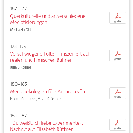
167–172
Querkulturelle und artverschiedene
p
Mediatisierungen
gratis
Michaela Ott
173–179
Verschwiegene Folter – inszeniert auf
p
realen und filmischen Bühnen
gratis
Julia B. Köhne
180–185
Medienökologien fürs Anthropozän
p
gratis
Isabell Schrickel, Milan Stürmer
186–187
»Du weißt, ich liebe Experimente«.
p
Nachruf auf Elisabeth Büttner
gratis