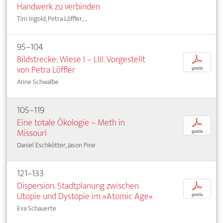
Handwerk zu verbinden
Tim Ingold, Petra Löffler, ...
95–104
Bildstrecke: Wiese I – LIII. Vorgestellt
p
von Petra Löffler
gratis
Anne Schwalbe
105–119
Eine totale Ökologie – Meth in
p
Missouri
gratis
Daniel Eschkötter, Jason Pine
121–133
Dispersion. Stadtplanung zwischen
p
Utopie und Dystopie im »Atomic Age«
gratis
Eva Schauerte