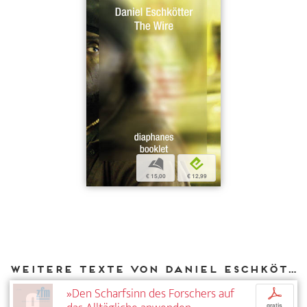
b
e
€ 15,00
€ 12,99
Weitere Texte von Daniel Eschkötter bei DIAPHANES
»Den Scharfsinn des Forschers auf
p
gratis