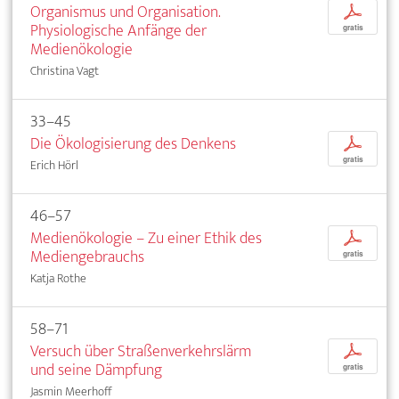
Organismus und Organisation.
p
Physiologische Anfänge der
gratis
Medienökologie
Christina Vagt
33–45
Die Ökologisierung des Denkens
p
gratis
Erich Hörl
46–57
Medienökologie – Zu einer Ethik des
p
Mediengebrauchs
gratis
Katja Rothe
58–71
Versuch über Straßenverkehrslärm
p
und seine Dämpfung
gratis
Jasmin Meerhoff