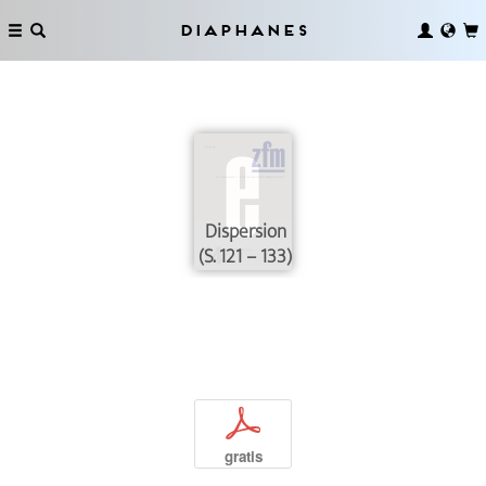
Diaphanes
Dispersion
(S. 121 – 133)
p
gratis