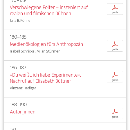
173–179
Verschwiegene Folter – inszeniert auf
p
realen und filmischen Bühnen
gratis
Julia B. Köhne
180–185
Medienökologien fürs Anthropozän
p
gratis
Isabell Schrickel, Milan Stürmer
186–187
»Du weißt, ich liebe Experimente«.
p
Nachruf auf Elisabeth Büttner
gratis
Vinzenz Hediger
188–190
Autor_innen
p
gratis
191