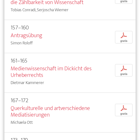
die Zählbarkeit von Wissenschaft
gratis
Tobias Conradi, Serjoscha Wiemer
157–160
Antragsübung
p
gratis
Simon Roloff
161–165
Medienwissenschaft im Dickicht des
p
Urheberrechts
gratis
Dietmar Kammerer
167–172
Querkulturelle und artverschiedene
p
Mediatisierungen
gratis
Michaela Ott