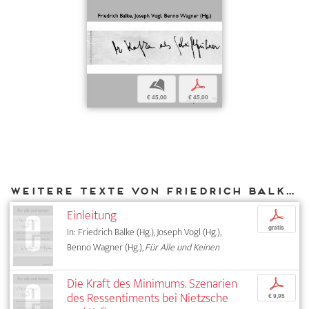
b
p
€ 45,00
€ 45,00
Weitere Texte von Friedrich Balke bei DIAPHANES
Einleitung
p
gratis
In: Friedrich Balke (Hg.), Joseph Vogl (Hg.),
Benno Wagner (Hg.),
Für Alle und Keinen
Die Kraft des Minimums. Szenarien
p
des Ressentiments bei Nietzsche
€ 9,95