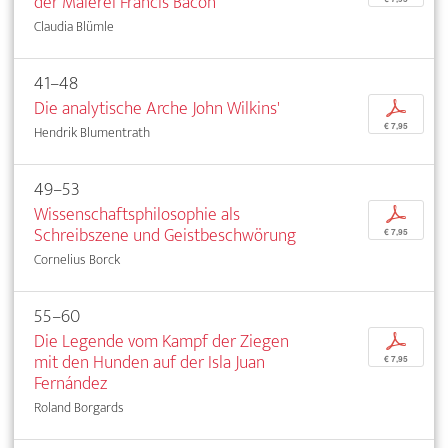
der Malerei Francis Bacon
Claudia Blümle
41–48
Die analytische Arche John Wilkins'
p
€ 7,95
Hendrik Blumentrath
49–53
Wissenschaftsphilosophie als
p
Schreibszene und Geistbeschwörung
€ 7,95
Cornelius Borck
55–60
Die Legende vom Kampf der Ziegen
p
mit den Hunden auf der Isla Juan
€ 7,95
Fernández
Roland Borgards