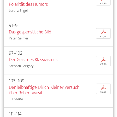
Polarität des Humors
€ 7,95
Lorenz Engell
91–95
Das gespenstische Bild
p
€ 7,95
Peter Geimer
97–102
Der Geist des Klassizismus
p
€ 7,95
Stephan Gregory
103–109
Der leibhaftige Ulrich. Kleiner Versuch
p
über Robert Musil
€ 7,95
Till Greite
111–114