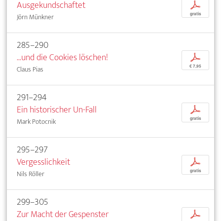
Ausgekundschaftet
p
gratis
Jörn Münkner
285–290
...und die Cookies löschen!
p
€ 7,95
Claus Pias
291–294
Ein historischer Un-Fall
p
gratis
Mark Potocnik
295–297
Vergesslichkeit
p
gratis
Nils Röller
299–305
Zur Macht der Gespenster
p