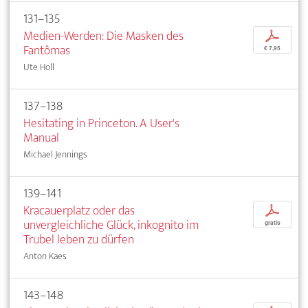
131–135
Medien-Werden: Die Masken des
p
Fantômas
€ 7,95
Ute Holl
137–138
Hesitating in Princeton. A User's
Manual
Michael Jennings
139–141
Kracauerplatz oder das
p
unvergleichliche Glück, inkognito im
gratis
Trubel leben zu dürfen
Anton Kaes
143–148