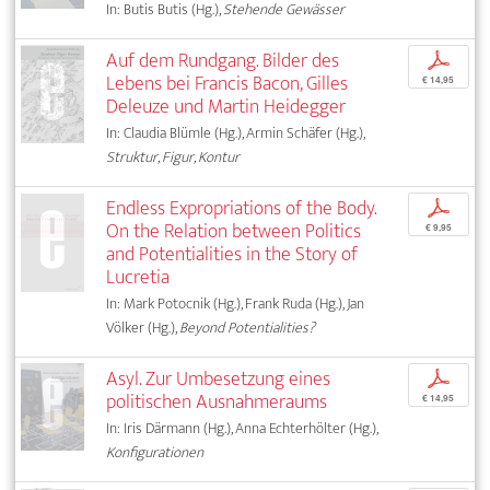
In: Butis Butis (Hg.),
Stehende Gewässer
Auf dem Rundgang. Bilder des
p
Lebens bei Francis Bacon, Gilles
€ 14,95
Deleuze und Martin Heidegger
In: Claudia Blümle (Hg.), Armin Schäfer (Hg.),
Struktur, Figur, Kontur
Endless Expropriations of the Body.
p
On the Relation between Politics
€ 9,95
and Potentialities in the Story of
Lucretia
In: Mark Potocnik (Hg.), Frank Ruda (Hg.), Jan
Völker (Hg.),
Beyond Potentialities?
Asyl. Zur Umbesetzung eines
p
politischen Ausnahmeraums
€ 14,95
In: Iris Därmann (Hg.), Anna Echterhölter (Hg.),
Konfigurationen