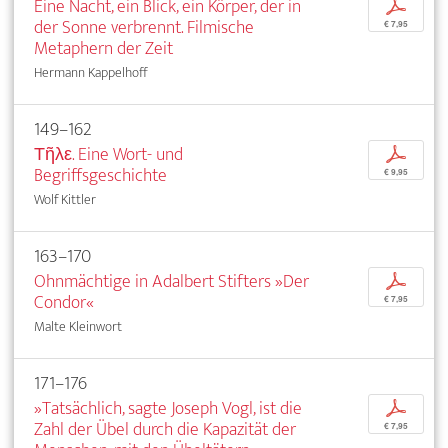
Eine Nacht, ein Blick, ein Körper, der in
p
der Sonne verbrennt. Filmische
€ 7,95
Metaphern der Zeit
Hermann Kappelhoff
149–162
Τῆλε. Eine Wort- und
p
Begriffsgeschichte
€ 9,95
Wolf Kittler
163–170
Ohnmächtige in Adalbert Stifters »Der
p
Condor«
€ 7,95
Malte Kleinwort
171–176
»Tatsächlich, sagte Joseph Vogl, ist die
p
Zahl der Übel durch die Kapazität der
€ 7,95