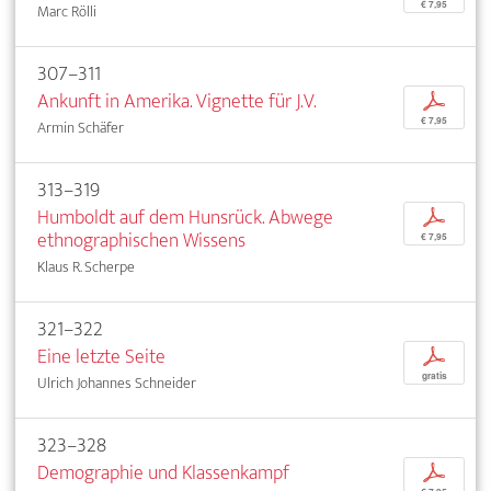
€ 7,95
Marc Rölli
307–311
Ankunft in Amerika. Vignette für J.V.
p
€ 7,95
Armin Schäfer
313–319
Humboldt auf dem Hunsrück. Abwege
p
ethnographischen Wissens
€ 7,95
Klaus R. Scherpe
321–322
Eine letzte Seite
p
gratis
Ulrich Johannes Schneider
323–328
Demographie und Klassenkampf
p