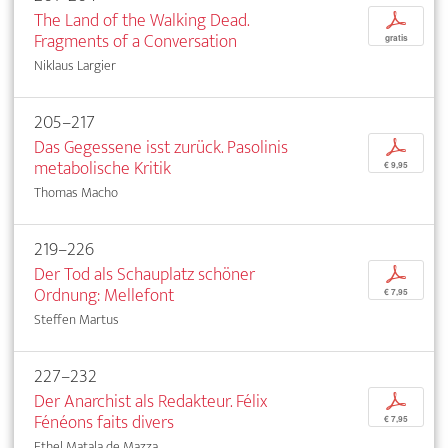
The Land of the Walking Dead.
p
Fragments of a Conversation
gratis
Niklaus Largier
205–217
Das Gegessene isst zurück. Pasolinis
p
metabolische Kritik
€ 9,95
Thomas Macho
219–226
Der Tod als Schauplatz schöner
p
Ordnung: Mellefont
€ 7,95
Steffen Martus
227–232
Der Anarchist als Redakteur. Félix
p
Fénéons faits divers
€ 7,95
Ethel Matala de Mazza