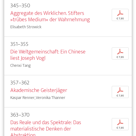
345–350
Aggregate des Wirklichen. Stifters
p
»trübes Medium« der Wahrnehmung
€ 7,95
Elisabeth Strowick
351–355
Die Weltgemeinschaft: Ein Chinese
p
liest Joseph Vogl
€ 7,95
Chenxi Tang
357–362
Akademische Geisterjäger
p
€ 7,95
Kaspar Renner, Veronika Thanner
363–370
Das Reale und das Spektrale: Das
p
materialistische Denken der
€ 7,95
Abstraktion