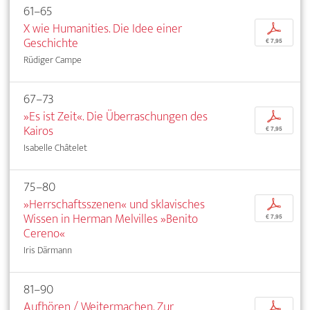
61–65
X wie Humanities. Die Idee einer
p
Geschichte
€ 7,95
Rüdiger Campe
67–73
»Es ist Zeit«. Die Überraschungen des
p
Kairos
€ 7,95
Isabelle Châtelet
75–80
»Herrschaftsszenen« und sklavisches
p
Wissen in Herman Melvilles »Benito
€ 7,95
Cereno«
Iris Därmann
81–90
Aufhören / Weitermachen. Zur
p