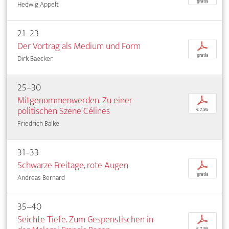
gratis
Hedwig Appelt
21–23
Der Vortrag als Medium und Form
p
gratis
Dirk Baecker
25–30
Mitgenommenwerden. Zu einer
p
politischen Szene Célines
€ 7,95
Friedrich Balke
31–33
Schwarze Freitage, rote Augen
p
gratis
Andreas Bernard
35–40
Seichte Tiefe. Zum Gespenstischen in
p
€ 7,95