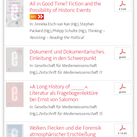
All in Good Time? Fiction and the
p
Possibility of Historic Events
€ 9,95
ABO
In: Anneka Esch-van Kan (Hg.), Stephan
Packard (Hg.), Philipp Schulte (Hg.),
Thinking –
Resisting – Reading the Political
Dokument und Dokumentarisches.
p
Einleitung in den Schwerpunkt
gratis
In: Gesellschaft für Medienwissenschaft
(Hg.),
Zeitschrift für Medienwissenschaft 11
»A Long History of ______.«.
p
Literatur als Fragebogenlektüre
gratis
bei Ernst von Salomon
In: Gesellschaft für Medienwissenschaft
(Hg.),
Zeitschrift für Medienwissenschaft 15
Wolken, Flecken und die Forensik
p
atmosphärischer Erschließung
€ 14,95