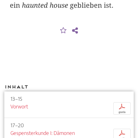
ein
haunted house
geblieben ist.
Inhalt
13–15
Vorwort
p
gratis
17–20
Gespensterkunde I: Dämonen
p