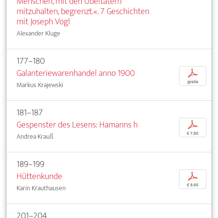
Menschen, mit den Übeltätern
mitzuhalten, begrenzt.«. 7 Geschichten
mit Joseph Vogl
Alexander Kluge
177–180
Galanteriewarenhandel anno 1900
p
gratis
Markus Krajewski
181–187
Gespenster des Lesens: Hamanns h
p
€ 7,95
Andrea Krauß
189–199
Hüttenkunde
p
€ 9,95
Karin Krauthausen
201–204