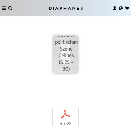
Diaphanes
Mitgenommenwerden.
Zu einer
politischen
Szene
Célines
(S. 25 –
30)
p
€ 7,95