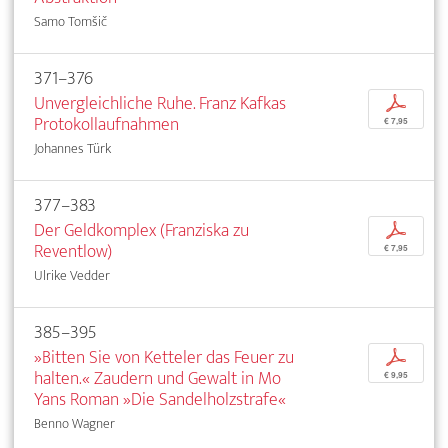
Samo Tomšič
371–376
Unvergleichliche Ruhe. Franz Kafkas
p
Protokollaufnahmen
€ 7,95
Johannes Türk
377–383
Der Geldkomplex (Franziska zu
p
Reventlow)
€ 7,95
Ulrike Vedder
385–395
»Bitten Sie von Ketteler das Feuer zu
p
halten.« Zaudern und Gewalt in Mo
€ 9,95
Yans Roman »Die Sandelholzstrafe«
Benno Wagner