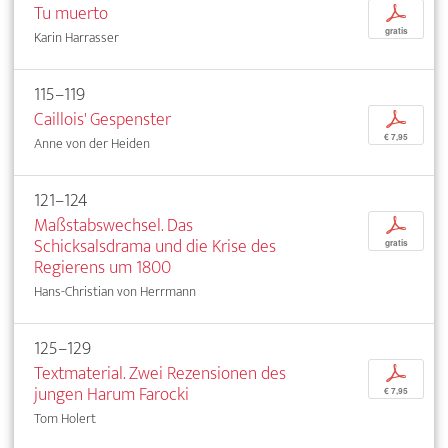
Tu muerto
p
gratis
Karin Harrasser
115–119
Caillois' Gespenster
p
€ 7,95
Anne von der Heiden
121–124
Maßstabswechsel. Das
p
Schicksalsdrama und die Krise des
gratis
Regierens um 1800
Hans-Christian von Herrmann
125–129
Textmaterial. Zwei Rezensionen des
p
jungen Harum Farocki
€ 7,95
Tom Holert