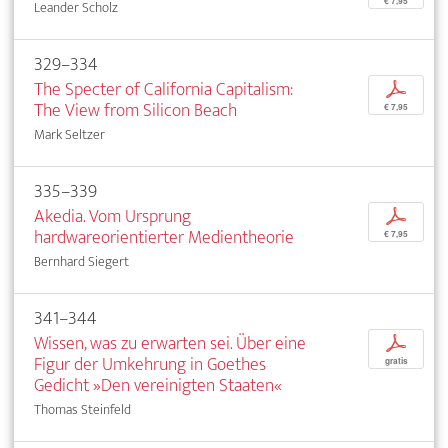
€ 7,95
Leander Scholz
329–334
The Specter of California Capitalism:
p
The View from Silicon Beach
€ 7,95
Mark Seltzer
335–339
Akedia. Vom Ursprung
p
hardwareorientierter Medientheorie
€ 7,95
Bernhard Siegert
341–344
Wissen, was zu erwarten sei. Über eine
p
Figur der Umkehrung in Goethes
gratis
Gedicht »Den vereinigten Staaten«
Thomas Steinfeld