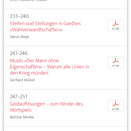
233–240
Stellen und Stellungen in Goethes
p
»Wahlverwandtschaften«
€ 7,95
Harun Maye
241–246
Musils »Der Mann ohne
p
Eigenschaften« – Warum alle Linien in
€ 7,95
den Krieg münden
Gerhard Meisel
247–251
Goldauflösungen – zum Windei des
p
Wortspiels
€ 7,95
Bettine Menke