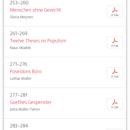
253–260
Menschen ohne Gewicht
p
€ 7,95
Gloria Meynen
261–269
Twelve Theses on Populism
p
€ 7,95
Klaus Mladek
271–276
Poseidons Büro
p
€ 7,95
Lothar Müller
277–281
Goethes Gespenster
p
€ 7,95
Jutta Müller-Tamm
283–284