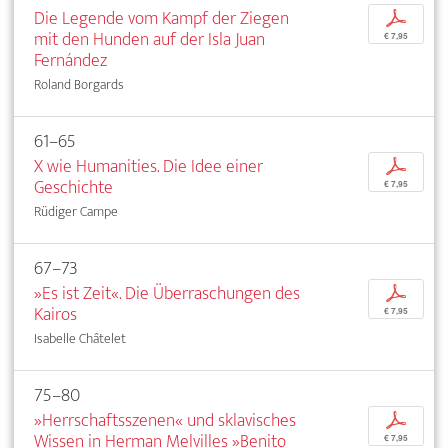
Die Legende vom Kampf der Ziegen
p
mit den Hunden auf der Isla Juan
€ 7,95
Fernández
Roland Borgards
61–65
X wie Humanities. Die Idee einer
p
Geschichte
€ 7,95
Rüdiger Campe
67–73
»Es ist Zeit«. Die Überraschungen des
p
Kairos
€ 7,95
Isabelle Châtelet
75–80
»Herrschaftsszenen« und sklavisches
p
Wissen in Herman Melvilles »Benito
€ 7,95