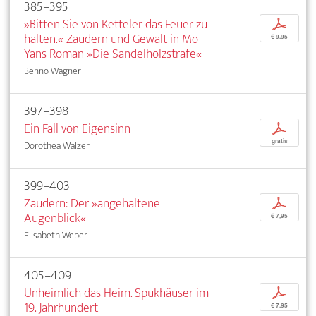
385–395
»Bitten Sie von Ketteler das Feuer zu
p
halten.« Zaudern und Gewalt in Mo
€ 9,95
Yans Roman »Die Sandelholzstrafe«
Benno Wagner
397–398
Ein Fall von Eigensinn
p
gratis
Dorothea Walzer
399–403
Zaudern: Der »angehaltene
p
Augenblick«
€ 7,95
Elisabeth Weber
405–409
Unheimlich das Heim. Spukhäuser im
p
19. Jahrhundert
€ 7,95