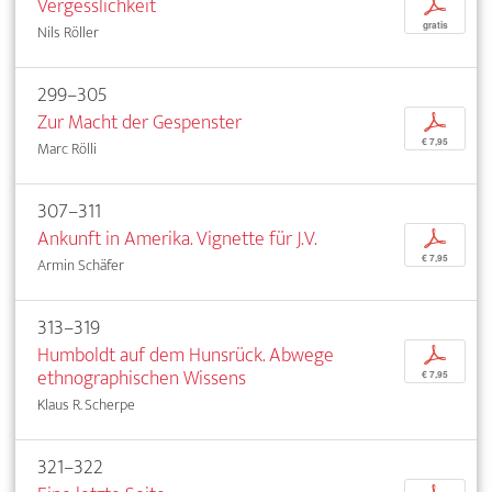
Vergesslichkeit
p
gratis
Nils Röller
299–305
Zur Macht der Gespenster
p
€ 7,95
Marc Rölli
307–311
Ankunft in Amerika. Vignette für J.V.
p
€ 7,95
Armin Schäfer
313–319
Humboldt auf dem Hunsrück. Abwege
p
ethnographischen Wissens
€ 7,95
Klaus R. Scherpe
321–322