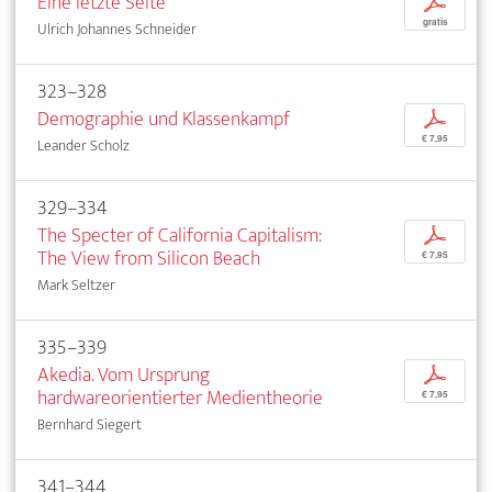
Eine letzte Seite
p
gratis
Ulrich Johannes Schneider
323–328
Demographie und Klassenkampf
p
€ 7,95
Leander Scholz
329–334
The Specter of California Capitalism:
p
The View from Silicon Beach
€ 7,95
Mark Seltzer
335–339
Akedia. Vom Ursprung
p
hardwareorientierter Medientheorie
€ 7,95
Bernhard Siegert
341–344