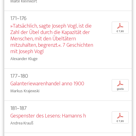
Malte Kleinwort
171–176
»Tatsächlich, sagte Joseph Vogl, ist die
p
Zahl der Übel durch die Kapazität der
€ 7,95
Menschen, mit den Übeltätern
mitzuhalten, begrenzt.«. 7 Geschichten
mit Joseph Vogl
Alexander Kluge
177–180
Galanteriewarenhandel anno 1900
p
gratis
Markus Krajewski
181–187
Gespenster des Lesens: Hamanns h
p
€ 7,95
Andrea Krauß