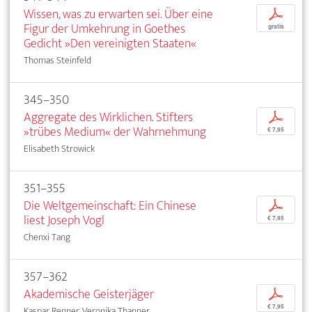
Wissen, was zu erwarten sei. Über eine
p
Figur der Umkehrung in Goethes
gratis
Gedicht »Den vereinigten Staaten«
Thomas Steinfeld
345–350
Aggregate des Wirklichen. Stifters
p
»trübes Medium« der Wahrnehmung
€ 7,95
Elisabeth Strowick
351–355
Die Weltgemeinschaft: Ein Chinese
p
liest Joseph Vogl
€ 7,95
Chenxi Tang
357–362
Akademische Geisterjäger
p
€ 7,95
Kaspar Renner, Veronika Thanner