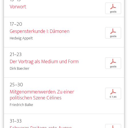
Vorwort
p
gratis
17–20
Gespensterkunde I: Dämonen
p
gratis
Hedwig Appelt
21–23
Der Vortrag als Medium und Form
p
gratis
Dirk Baecker
25–30
Mitgenommenwerden. Zu einer
p
politischen Szene Célines
€ 7,95
Friedrich Balke
31–33