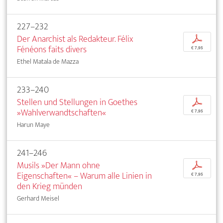
227–232
Der Anarchist als Redakteur. Félix
p
Fénéons faits divers
€ 7,95
Ethel Matala de Mazza
233–240
Stellen und Stellungen in Goethes
p
»Wahlverwandtschaften«
€ 7,95
Harun Maye
241–246
Musils »Der Mann ohne
p
Eigenschaften« – Warum alle Linien in
€ 7,95
den Krieg münden
Gerhard Meisel