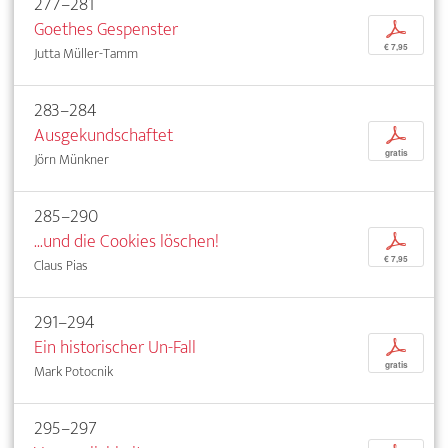
277–281
Goethes Gespenster
p
€ 7,95
Jutta Müller-Tamm
283–284
Ausgekundschaftet
p
gratis
Jörn Münkner
285–290
...und die Cookies löschen!
p
€ 7,95
Claus Pias
291–294
Ein historischer Un-Fall
p
gratis
Mark Potocnik
295–297