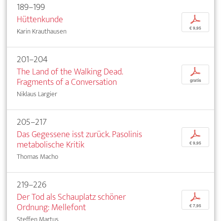
189–199
Hüttenkunde
p
€ 9,95
Karin Krauthausen
201–204
The Land of the Walking Dead.
p
Fragments of a Conversation
gratis
Niklaus Largier
205–217
Das Gegessene isst zurück. Pasolinis
p
metabolische Kritik
€ 9,95
Thomas Macho
219–226
Der Tod als Schauplatz schöner
p
Ordnung: Mellefont
€ 7,95
Steffen Martus