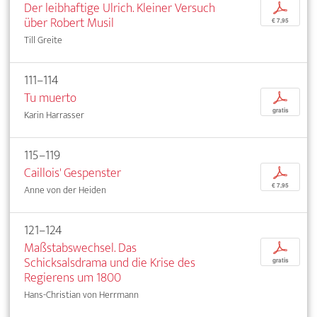
Der leibhaftige Ulrich. Kleiner Versuch
p
über Robert Musil
€ 7,95
Till Greite
111–114
Tu muerto
p
gratis
Karin Harrasser
115–119
Caillois' Gespenster
p
€ 7,95
Anne von der Heiden
121–124
Maßstabswechsel. Das
p
Schicksalsdrama und die Krise des
gratis
Regierens um 1800
Hans-Christian von Herrmann