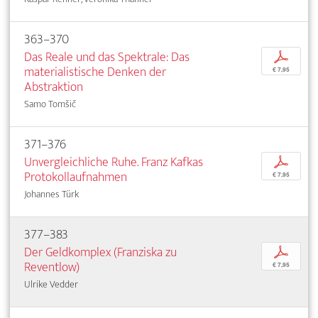
363–370
Das Reale und das Spektrale: Das
p
materialistische Denken der
€ 7,95
Abstraktion
Samo Tomšič
371–376
Unvergleichliche Ruhe. Franz Kafkas
p
Protokollaufnahmen
€ 7,95
Johannes Türk
377–383
Der Geldkomplex (Franziska zu
p
Reventlow)
€ 7,95
Ulrike Vedder