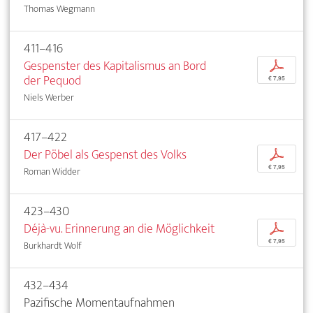
Thomas Wegmann
411–416
Gespenster des Kapitalismus an Bord
p
der Pequod
€ 7,95
Niels Werber
417–422
Der Pöbel als Gespenst des Volks
p
€ 7,95
Roman Widder
423–430
Déjà-vu. Erinnerung an die Möglichkeit
p
€ 7,95
Burkhardt Wolf
432–434
Pazifische Momentaufnahmen