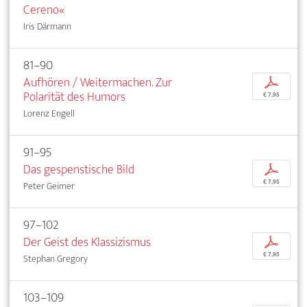
Cereno«
Iris Därmann
81–90
Aufhören / Weitermachen. Zur
p
Polarität des Humors
€ 7,95
Lorenz Engell
91–95
Das gespenstische Bild
p
€ 7,95
Peter Geimer
97–102
Der Geist des Klassizismus
p
€ 7,95
Stephan Gregory
103–109