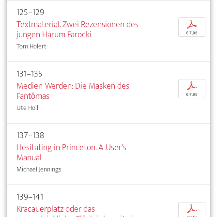
125–129
Textmaterial. Zwei Rezensionen des
p
jungen Harum Farocki
€ 7,95
Tom Holert
131–135
Medien-Werden: Die Masken des
p
Fantômas
€ 7,95
Ute Holl
137–138
Hesitating in Princeton. A User's
Manual
Michael Jennings
139–141
Kracauerplatz oder das
p