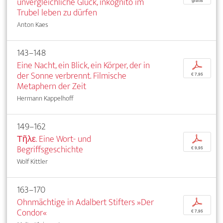
unvergleichliche Glück, inkognito im
gratis
Trubel leben zu dürfen
Anton Kaes
143–148
Eine Nacht, ein Blick, ein Körper, der in
p
der Sonne verbrennt. Filmische
€ 7,95
Metaphern der Zeit
Hermann Kappelhoff
149–162
Τῆλε. Eine Wort- und
p
Begriffsgeschichte
€ 9,95
Wolf Kittler
163–170
Ohnmächtige in Adalbert Stifters »Der
p
Condor«
€ 7,95