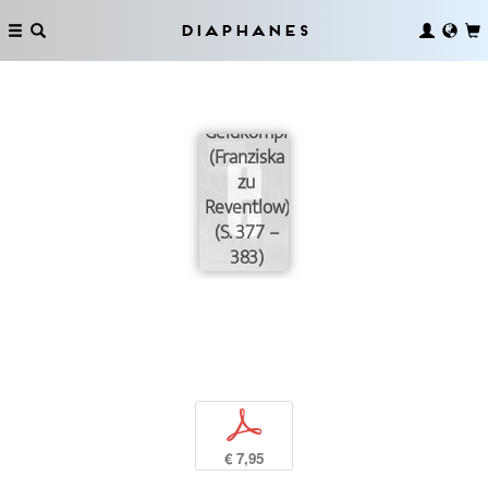
Diaphanes
Der
Geldkomplex
(Franziska
zu
Reventlow)
(S. 377 –
383)
p
€ 7,95