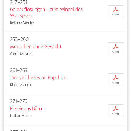
247–251
Goldauflösungen – zum Windei des
p
Wortspiels
€ 7,95
Bettine Menke
253–260
Menschen ohne Gewicht
p
€ 7,95
Gloria Meynen
261–269
Twelve Theses on Populism
p
€ 7,95
Klaus Mladek
271–276
Poseidons Büro
p
€ 7,95
Lothar Müller