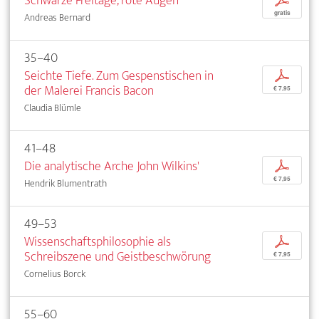
Schwarze Freitage, rote Augen
p
gratis
Andreas Bernard
35–40
Seichte Tiefe. Zum Gespenstischen in
p
der Malerei Francis Bacon
€ 7,95
Claudia Blümle
41–48
Die analytische Arche John Wilkins'
p
€ 7,95
Hendrik Blumentrath
49–53
Wissenschaftsphilosophie als
p
Schreibszene und Geistbeschwörung
€ 7,95
Cornelius Borck
55–60