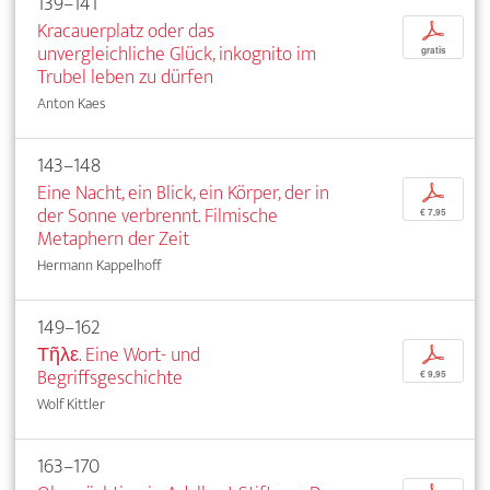
139–141
Kracauerplatz oder das
p
unvergleichliche Glück, inkognito im
gratis
Trubel leben zu dürfen
Anton Kaes
143–148
Eine Nacht, ein Blick, ein Körper, der in
p
der Sonne verbrennt. Filmische
€ 7,95
Metaphern der Zeit
Hermann Kappelhoff
149–162
Τῆλε. Eine Wort- und
p
Begriffsgeschichte
€ 9,95
Wolf Kittler
163–170