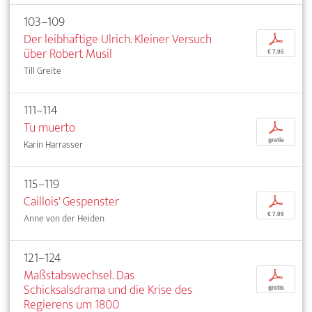
103–109
Der leibhaftige Ulrich. Kleiner Versuch
p
über Robert Musil
€ 7,95
Till Greite
111–114
Tu muerto
p
gratis
Karin Harrasser
115–119
Caillois' Gespenster
p
€ 7,95
Anne von der Heiden
121–124
Maßstabswechsel. Das
p
Schicksalsdrama und die Krise des
gratis
Regierens um 1800