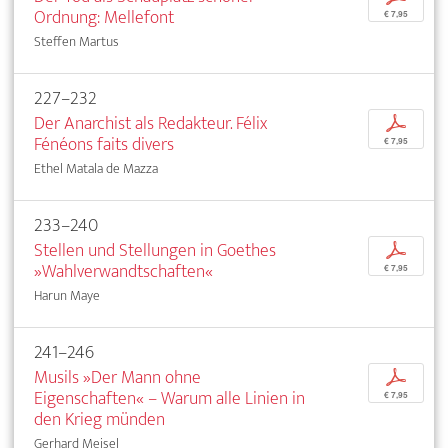
Ordnung: Mellefont
€ 7,95
Steffen Martus
227–232
Der Anarchist als Redakteur. Félix
p
Fénéons faits divers
€ 7,95
Ethel Matala de Mazza
233–240
Stellen und Stellungen in Goethes
p
»Wahlverwandtschaften«
€ 7,95
Harun Maye
241–246
Musils »Der Mann ohne
p
Eigenschaften« – Warum alle Linien in
€ 7,95
den Krieg münden
Gerhard Meisel