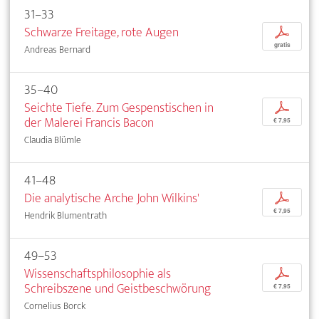
31–33
Schwarze Freitage, rote Augen
p
gratis
Andreas Bernard
35–40
Seichte Tiefe. Zum Gespenstischen in
p
der Malerei Francis Bacon
€ 7,95
Claudia Blümle
41–48
Die analytische Arche John Wilkins'
p
€ 7,95
Hendrik Blumentrath
49–53
Wissenschaftsphilosophie als
p
Schreibszene und Geistbeschwörung
€ 7,95
Cornelius Borck