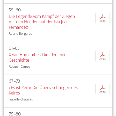
55–60
Die Legende vom Kampf der Ziegen
p
mit den Hunden auf der Isla Juan
€ 7,95
Fernández
Roland Borgards
61–65
X wie Humanities. Die Idee einer
p
Geschichte
€ 7,95
Rüdiger Campe
67–73
»Es ist Zeit«. Die Überraschungen des
p
Kairos
€ 7,95
Isabelle Châtelet
75–80