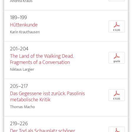
Andrea Krauß
189–199
Hüttenkunde
p
€ 9,95
Karin Krauthausen
201–204
The Land of the Walking Dead.
p
Fragments of a Conversation
gratis
Niklaus Largier
205–217
Das Gegessene isst zurück. Pasolinis
p
metabolische Kritik
€ 9,95
Thomas Macho
219–226
Der Tod als Schauplatz schöner
p