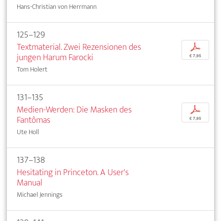
Hans-Christian von Herrmann
125–129
Textmaterial. Zwei Rezensionen des
p
jungen Harum Farocki
€ 7,95
Tom Holert
131–135
Medien-Werden: Die Masken des
p
Fantômas
€ 7,95
Ute Holl
137–138
Hesitating in Princeton. A User's
Manual
Michael Jennings