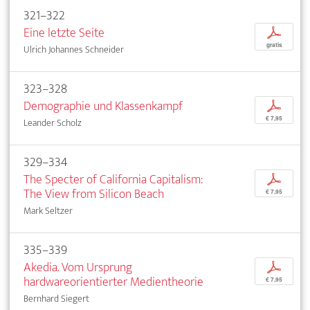
321–322
Eine letzte Seite
p
gratis
Ulrich Johannes Schneider
323–328
Demographie und Klassenkampf
p
€ 7,95
Leander Scholz
329–334
The Specter of California Capitalism:
p
The View from Silicon Beach
€ 7,95
Mark Seltzer
335–339
Akedia. Vom Ursprung
p
hardwareorientierter Medientheorie
€ 7,95
Bernhard Siegert