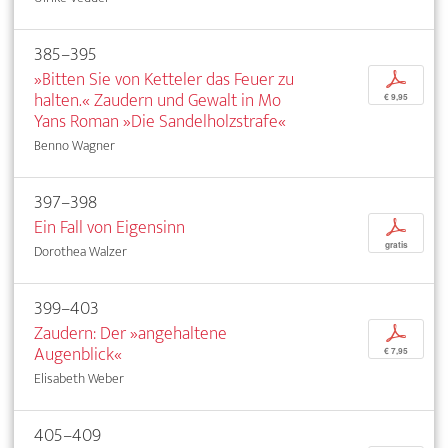
385–395
»Bitten Sie von Ketteler das Feuer zu
p
halten.« Zaudern und Gewalt in Mo
€ 9,95
Yans Roman »Die Sandelholzstrafe«
Benno Wagner
397–398
Ein Fall von Eigensinn
p
gratis
Dorothea Walzer
399–403
Zaudern: Der »angehaltene
p
Augenblick«
€ 7,95
Elisabeth Weber
405–409