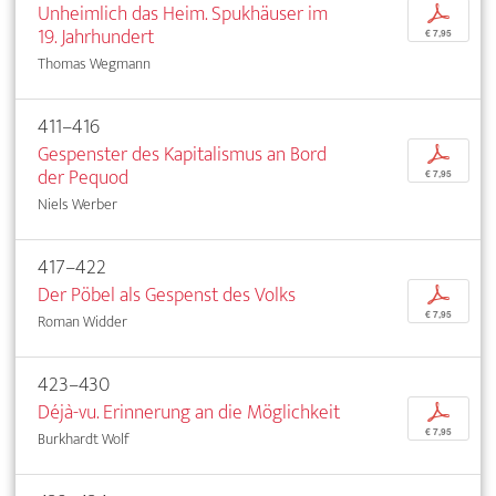
Unheimlich das Heim. Spukhäuser im
p
19. Jahrhundert
€ 7,95
Thomas Wegmann
411–416
Gespenster des Kapitalismus an Bord
p
der Pequod
€ 7,95
Niels Werber
417–422
Der Pöbel als Gespenst des Volks
p
€ 7,95
Roman Widder
423–430
Déjà-vu. Erinnerung an die Möglichkeit
p
€ 7,95
Burkhardt Wolf