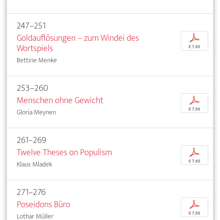
247–251
Goldauflösungen – zum Windei des
p
Wortspiels
€ 7,95
Bettine Menke
253–260
Menschen ohne Gewicht
p
€ 7,95
Gloria Meynen
261–269
Twelve Theses on Populism
p
€ 7,95
Klaus Mladek
271–276
Poseidons Büro
p
€ 7,95
Lothar Müller