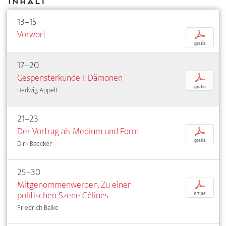
Inhalt
13–15
Vorwort
p
gratis
17–20
Gespensterkunde I: Dämonen
p
gratis
Hedwig Appelt
21–23
Der Vortrag als Medium und Form
p
gratis
Dirk Baecker
25–30
Mitgenommenwerden. Zu einer
p
politischen Szene Célines
€ 7,95
Friedrich Balke