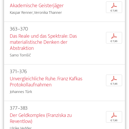
Akademische Geisterjäger
p
€ 7,95
Kaspar Renner, Veronika Thanner
363–370
Das Reale und das Spektrale: Das
p
materialistische Denken der
€ 7,95
Abstraktion
Samo Tomšič
371–376
Unvergleichliche Ruhe. Franz Kafkas
p
Protokollaufnahmen
€ 7,95
Johannes Türk
377–383
Der Geldkomplex (Franziska zu
p
Reventlow)
€ 7,95
Ulrike Vedder