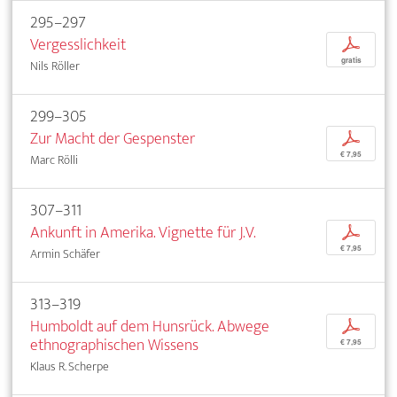
295–297
Vergesslichkeit
p
gratis
Nils Röller
299–305
Zur Macht der Gespenster
p
€ 7,95
Marc Rölli
307–311
Ankunft in Amerika. Vignette für J.V.
p
€ 7,95
Armin Schäfer
313–319
Humboldt auf dem Hunsrück. Abwege
p
ethnographischen Wissens
€ 7,95
Klaus R. Scherpe