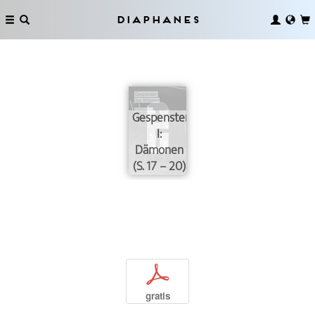
Diaphanes
Gespensterkunde
I:
Dämonen
(S. 17 – 20)
p
gratis