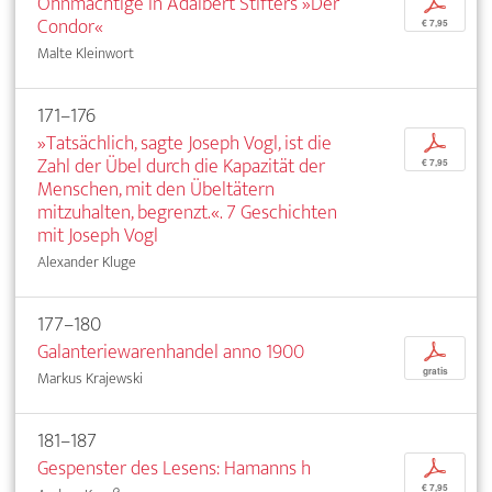
Ohnmächtige in Adalbert Stifters »Der
p
Condor«
€ 7,95
Malte Kleinwort
171–176
»Tatsächlich, sagte Joseph Vogl, ist die
p
Zahl der Übel durch die Kapazität der
€ 7,95
Menschen, mit den Übeltätern
mitzuhalten, begrenzt.«. 7 Geschichten
mit Joseph Vogl
Alexander Kluge
177–180
Galanteriewarenhandel anno 1900
p
gratis
Markus Krajewski
181–187
Gespenster des Lesens: Hamanns h
p
€ 7,95