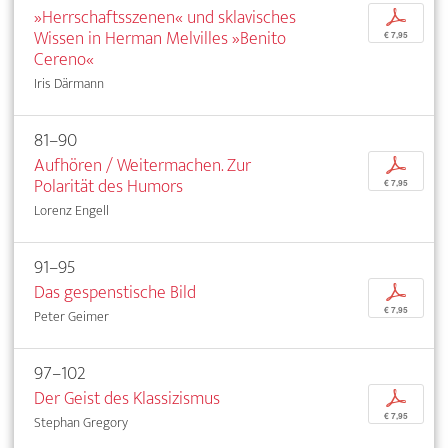
»Herrschaftsszenen« und sklavisches
p
Wissen in Herman Melvilles »Benito
€ 7,95
Cereno«
Iris Därmann
81–90
Aufhören / Weitermachen. Zur
p
Polarität des Humors
€ 7,95
Lorenz Engell
91–95
Das gespenstische Bild
p
€ 7,95
Peter Geimer
97–102
Der Geist des Klassizismus
p
€ 7,95
Stephan Gregory