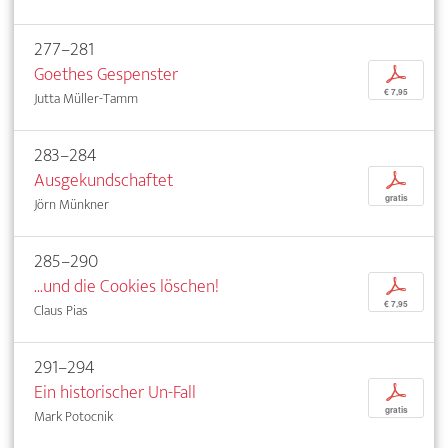
277–281
Goethes Gespenster
p
€ 7,95
Jutta Müller-Tamm
283–284
Ausgekundschaftet
p
gratis
Jörn Münkner
285–290
...und die Cookies löschen!
p
€ 7,95
Claus Pias
291–294
Ein historischer Un-Fall
p
gratis
Mark Potocnik