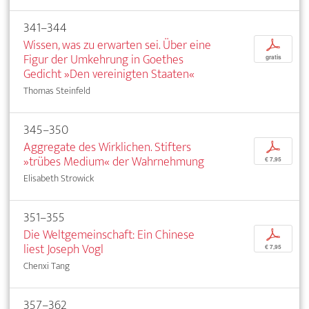
341–344
Wissen, was zu erwarten sei. Über eine
p
Figur der Umkehrung in Goethes
gratis
Gedicht »Den vereinigten Staaten«
Thomas Steinfeld
345–350
Aggregate des Wirklichen. Stifters
p
»trübes Medium« der Wahrnehmung
€ 7,95
Elisabeth Strowick
351–355
Die Weltgemeinschaft: Ein Chinese
p
liest Joseph Vogl
€ 7,95
Chenxi Tang
357–362