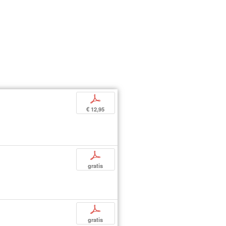
p
€ 12,95
p
gratis
p
gratis