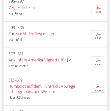
295–297
Vergesslichkeit
p
gratis
Nils Röller
299–305
Zur Macht der Gespenster
p
€ 7,95
Marc Rölli
307–311
Ankunft in Amerika. Vignette für J.V.
p
€ 7,95
Armin Schäfer
313–319
Humboldt auf dem Hunsrück. Abwege
p
ethnographischen Wissens
€ 7,95
Klaus R. Scherpe