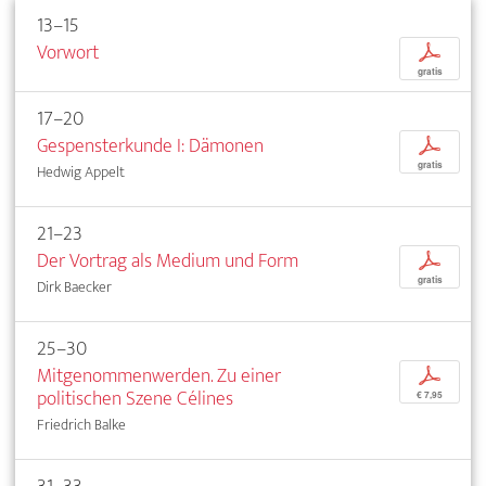
13–15
Vorwort
p
gratis
17–20
Gespensterkunde I: Dämonen
p
gratis
Hedwig Appelt
21–23
Der Vortrag als Medium und Form
p
gratis
Dirk Baecker
25–30
Mitgenommenwerden. Zu einer
p
politischen Szene Célines
€ 7,95
Friedrich Balke