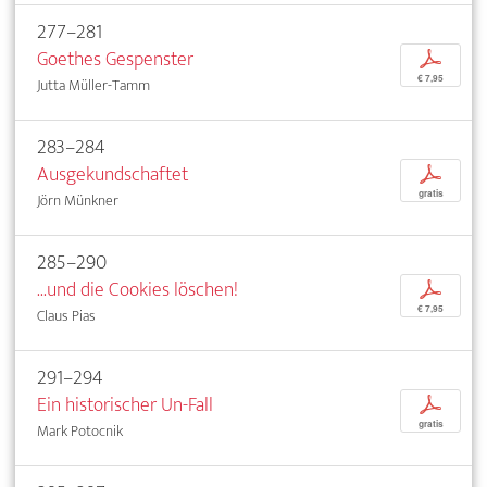
277–281
Goethes Gespenster
p
€ 7,95
Jutta Müller-Tamm
283–284
Ausgekundschaftet
p
gratis
Jörn Münkner
285–290
...und die Cookies löschen!
p
€ 7,95
Claus Pias
291–294
Ein historischer Un-Fall
p
gratis
Mark Potocnik