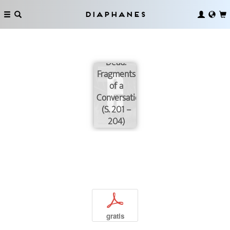
Diaphanes
The Land
of the
Walking
Dead.
Fragments
of a
Conversation
(S. 201 –
204)
p
gratis