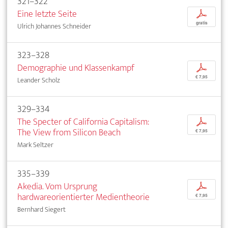
321–322
Eine letzte Seite
p
gratis
Ulrich Johannes Schneider
323–328
Demographie und Klassenkampf
p
€ 7,95
Leander Scholz
329–334
The Specter of California Capitalism:
p
The View from Silicon Beach
€ 7,95
Mark Seltzer
335–339
Akedia. Vom Ursprung
p
hardwareorientierter Medientheorie
€ 7,95
Bernhard Siegert