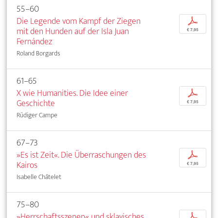
55–60
Die Legende vom Kampf der Ziegen
p
mit den Hunden auf der Isla Juan
€ 7,95
Fernández
Roland Borgards
61–65
X wie Humanities. Die Idee einer
p
Geschichte
€ 7,95
Rüdiger Campe
67–73
»Es ist Zeit«. Die Überraschungen des
p
Kairos
€ 7,95
Isabelle Châtelet
75–80
»Herrschaftsszenen« und sklavisches
p