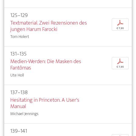
125–129
Textmaterial. Zwei Rezensionen des
p
jungen Harum Farocki
€ 7,95
Tom Holert
131–135
Medien-Werden: Die Masken des
p
Fantômas
€ 7,95
Ute Holl
137–138
Hesitating in Princeton. A User's
Manual
Michael Jennings
139–141