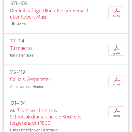
103–109
Der leibhaftige Ulrich. Kleiner Versuch
p
über Robert Musil
€ 7,95
Till Greite
111–114
Tu muerto
p
gratis
Karin Harrasser
115–119
Caillois' Gespenster
p
€ 7,95
Anne von der Heiden
121–124
Maßstabswechsel. Das
p
Schicksalsdrama und die Krise des
gratis
Regierens um 1800
Hans-Christian von Herrmann