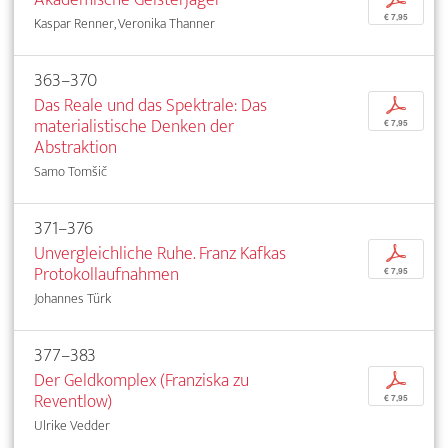
€ 7,95
Kaspar Renner, Veronika Thanner
363–370
Das Reale und das Spektrale: Das
p
materialistische Denken der
€ 7,95
Abstraktion
Samo Tomšič
371–376
Unvergleichliche Ruhe. Franz Kafkas
p
Protokollaufnahmen
€ 7,95
Johannes Türk
377–383
Der Geldkomplex (Franziska zu
p
Reventlow)
€ 7,95
Ulrike Vedder