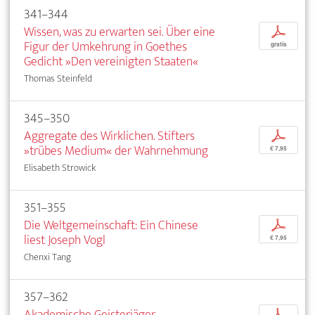
341–344
Wissen, was zu erwarten sei. Über eine
p
Figur der Umkehrung in Goethes
gratis
Gedicht »Den vereinigten Staaten«
Thomas Steinfeld
345–350
Aggregate des Wirklichen. Stifters
p
»trübes Medium« der Wahrnehmung
€ 7,95
Elisabeth Strowick
351–355
Die Weltgemeinschaft: Ein Chinese
p
liest Joseph Vogl
€ 7,95
Chenxi Tang
357–362
Akademische Geisterjäger
p