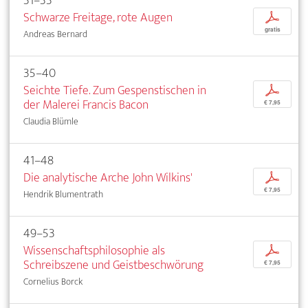
31–33
Schwarze Freitage, rote Augen
p
gratis
Andreas Bernard
35–40
Seichte Tiefe. Zum Gespenstischen in
p
der Malerei Francis Bacon
€ 7,95
Claudia Blümle
41–48
Die analytische Arche John Wilkins'
p
€ 7,95
Hendrik Blumentrath
49–53
Wissenschaftsphilosophie als
p
Schreibszene und Geistbeschwörung
€ 7,95
Cornelius Borck