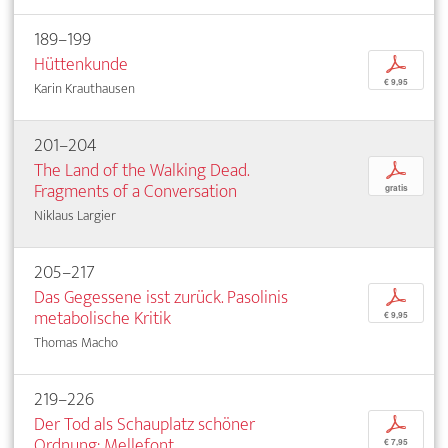
189–199
Hüttenkunde
p
€ 9,95
Karin Krauthausen
201–204
The Land of the Walking Dead.
p
Fragments of a Conversation
gratis
Niklaus Largier
205–217
Das Gegessene isst zurück. Pasolinis
p
metabolische Kritik
€ 9,95
Thomas Macho
219–226
Der Tod als Schauplatz schöner
p
Ordnung: Mellefont
€ 7,95