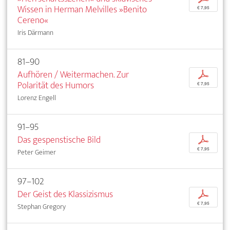
Wissen in Herman Melvilles »Benito
€ 7,95
Cereno«
Iris Därmann
81–90
Aufhören / Weitermachen. Zur
p
Polarität des Humors
€ 7,95
Lorenz Engell
91–95
Das gespenstische Bild
p
€ 7,95
Peter Geimer
97–102
Der Geist des Klassizismus
p
€ 7,95
Stephan Gregory