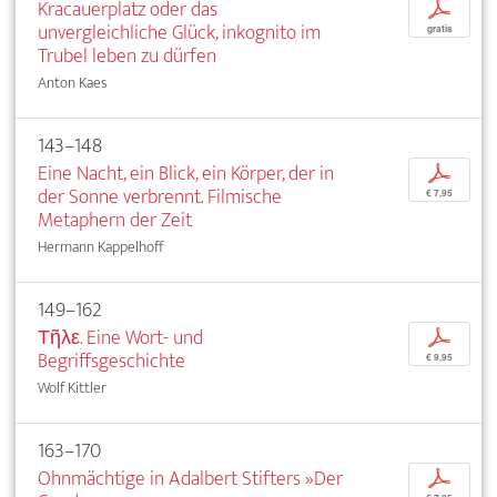
Kracauerplatz oder das
p
unvergleichliche Glück, inkognito im
gratis
Trubel leben zu dürfen
Anton Kaes
143–148
Eine Nacht, ein Blick, ein Körper, der in
p
der Sonne verbrennt. Filmische
€ 7,95
Metaphern der Zeit
Hermann Kappelhoff
149–162
Τῆλε. Eine Wort- und
p
Begriffsgeschichte
€ 9,95
Wolf Kittler
163–170
Ohnmächtige in Adalbert Stifters »Der
p