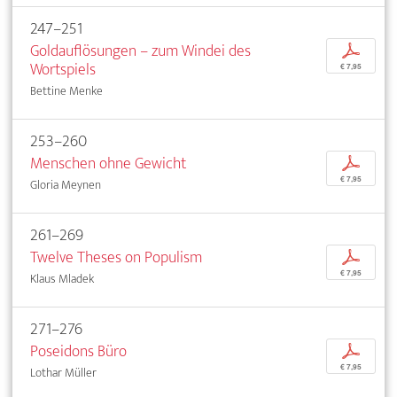
247–251
Goldauflösungen – zum Windei des
p
Wortspiels
€ 7,95
Bettine Menke
253–260
Menschen ohne Gewicht
p
€ 7,95
Gloria Meynen
261–269
Twelve Theses on Populism
p
€ 7,95
Klaus Mladek
271–276
Poseidons Büro
p
€ 7,95
Lothar Müller