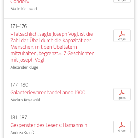
Condor«
€ 7,95
Malte Kleinwort
171–176
»Tatsächlich, sagte Joseph Vogl, ist die
p
Zahl der Übel durch die Kapazität der
€ 7,95
Menschen, mit den Übeltätern
mitzuhalten, begrenzt.«. 7 Geschichten
mit Joseph Vogl
Alexander Kluge
177–180
Galanteriewarenhandel anno 1900
p
gratis
Markus Krajewski
181–187
Gespenster des Lesens: Hamanns h
p
€ 7,95
Andrea Krauß