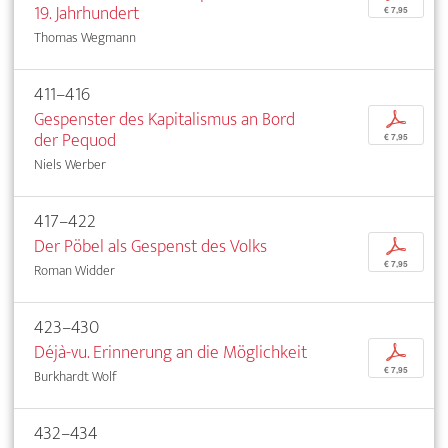
19. Jahrhundert
€ 7,95
Thomas Wegmann
411–416
Gespenster des Kapitalismus an Bord
p
der Pequod
€ 7,95
Niels Werber
417–422
Der Pöbel als Gespenst des Volks
p
€ 7,95
Roman Widder
423–430
Déjà-vu. Erinnerung an die Möglichkeit
p
€ 7,95
Burkhardt Wolf
432–434