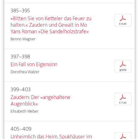
385–395
»Bitten Sie von Ketteler das Feuer zu
p
halten.« Zaudern und Gewalt in Mo
€ 9,95
Yans Roman »Die Sandelholzstrafe«
Benno Wagner
397–398
Ein Fall von Eigensinn
p
gratis
Dorothea Walzer
399–403
Zaudern: Der »angehaltene
p
Augenblick«
€ 7,95
Elisabeth Weber
405–409
Unheimlich das Heim. Spukhäuser im
p