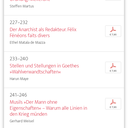
Steffen Martus
227–232
Der Anarchist als Redakteur. Félix
p
Fénéons faits divers
€ 7,95
Ethel Matala de Mazza
233–240
Stellen und Stellungen in Goethes
p
»Wahlverwandtschaften«
€ 7,95
Harun Maye
241–246
Musils »Der Mann ohne
p
Eigenschaften« – Warum alle Linien in
€ 7,95
den Krieg münden
Gerhard Meisel