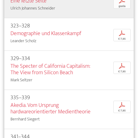
Eine letzte Seite
p
gratis
Ulrich Johannes Schneider
323–328
Demographie und Klassenkampf
p
€ 7,95
Leander Scholz
329–334
The Specter of California Capitalism:
p
The View from Silicon Beach
€ 7,95
Mark Seltzer
335–339
Akedia. Vom Ursprung
p
hardwareorientierter Medientheorie
€ 7,95
Bernhard Siegert
341–344