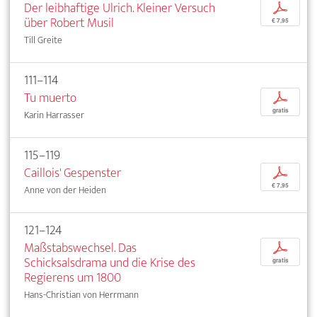
Der leibhaftige Ulrich. Kleiner Versuch
p
über Robert Musil
€ 7,95
Till Greite
111–114
Tu muerto
p
gratis
Karin Harrasser
115–119
Caillois' Gespenster
p
€ 7,95
Anne von der Heiden
121–124
Maßstabswechsel. Das
p
Schicksalsdrama und die Krise des
gratis
Regierens um 1800
Hans-Christian von Herrmann