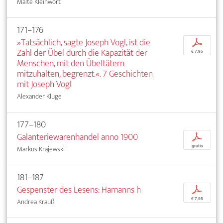
Malte Kleinwort
171–176
»Tatsächlich, sagte Joseph Vogl, ist die
p
Zahl der Übel durch die Kapazität der
€ 7,95
Menschen, mit den Übeltätern
mitzuhalten, begrenzt.«. 7 Geschichten
mit Joseph Vogl
Alexander Kluge
177–180
Galanteriewarenhandel anno 1900
p
gratis
Markus Krajewski
181–187
Gespenster des Lesens: Hamanns h
p
€ 7,95
Andrea Krauß