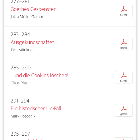
277–281
Goethes Gespenster
p
€ 7,95
Jutta Müller-Tamm
283–284
Ausgekundschaftet
p
gratis
Jörn Münkner
285–290
...und die Cookies löschen!
p
€ 7,95
Claus Pias
291–294
Ein historischer Un-Fall
p
gratis
Mark Potocnik
295–297