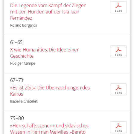
Die Legende vom Kampf der Ziegen
p
mit den Hunden auf der Isla Juan
€ 7,95
Fernández
Roland Borgards
61–65
X wie Humanities. Die Idee einer
p
Geschichte
€ 7,95
Rüdiger Campe
67–73
»Es ist Zeit«. Die Überraschungen des
p
Kairos
€ 7,95
Isabelle Châtelet
75–80
»Herrschaftsszenen« und sklavisches
p
Wissen in Herman Melvilles »Benito
€ 7,95