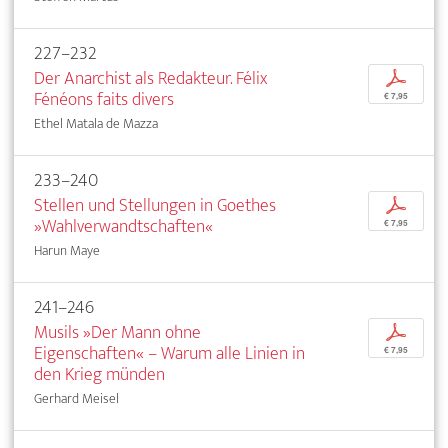
227–232
Der Anarchist als Redakteur. Félix
p
Fénéons faits divers
€ 7,95
Ethel Matala de Mazza
233–240
Stellen und Stellungen in Goethes
p
»Wahlverwandtschaften«
€ 7,95
Harun Maye
241–246
Musils »Der Mann ohne
p
Eigenschaften« – Warum alle Linien in
€ 7,95
den Krieg münden
Gerhard Meisel