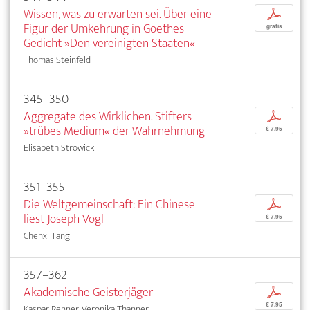
Wissen, was zu erwarten sei. Über eine
p
Figur der Umkehrung in Goethes
gratis
Gedicht »Den vereinigten Staaten«
Thomas Steinfeld
345–350
Aggregate des Wirklichen. Stifters
p
»trübes Medium« der Wahrnehmung
€ 7,95
Elisabeth Strowick
351–355
Die Weltgemeinschaft: Ein Chinese
p
liest Joseph Vogl
€ 7,95
Chenxi Tang
357–362
Akademische Geisterjäger
p
€ 7,95
Kaspar Renner, Veronika Thanner