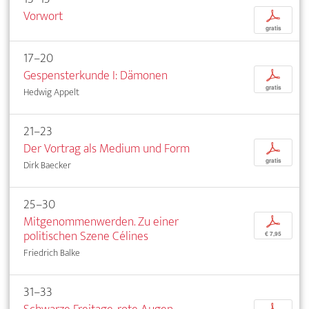
Vorwort
p
gratis
17–20
Gespensterkunde I: Dämonen
p
gratis
Hedwig Appelt
21–23
Der Vortrag als Medium und Form
p
gratis
Dirk Baecker
25–30
Mitgenommenwerden. Zu einer
p
politischen Szene Célines
€ 7,95
Friedrich Balke
31–33