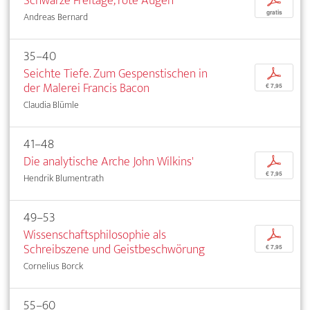
Schwarze Freitage, rote Augen
p
gratis
Andreas Bernard
35–40
Seichte Tiefe. Zum Gespenstischen in
p
der Malerei Francis Bacon
€ 7,95
Claudia Blümle
41–48
Die analytische Arche John Wilkins'
p
€ 7,95
Hendrik Blumentrath
49–53
Wissenschaftsphilosophie als
p
Schreibszene und Geistbeschwörung
€ 7,95
Cornelius Borck
55–60