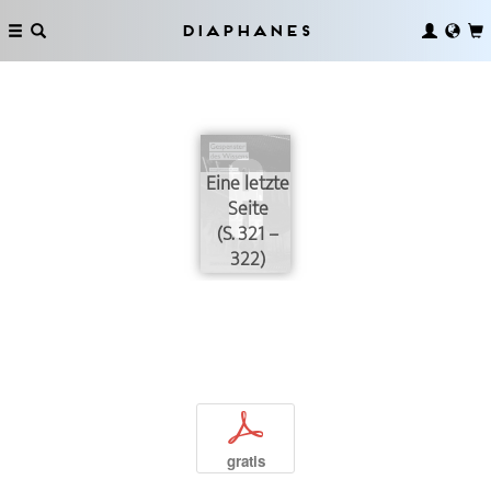
Diaphanes
Eine letzte
Seite
(S. 321 –
322)
p
gratis