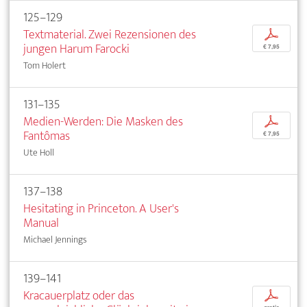
125–129
Textmaterial. Zwei Rezensionen des
p
jungen Harum Farocki
€ 7,95
Tom Holert
131–135
Medien-Werden: Die Masken des
p
Fantômas
€ 7,95
Ute Holl
137–138
Hesitating in Princeton. A User's
Manual
Michael Jennings
139–141
Kracauerplatz oder das
p