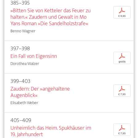
385–395
»Bitten Sie von Ketteler das Feuer zu
p
halten.« Zaudern und Gewalt in Mo
€ 9,95
Yans Roman »Die Sandelholzstrafe«
Benno Wagner
397–398
Ein Fall von Eigensinn
p
gratis
Dorothea Walzer
399–403
Zaudern: Der »angehaltene
p
Augenblick«
€ 7,95
Elisabeth Weber
405–409
Unheimlich das Heim. Spukhäuser im
p
19. Jahrhundert
€ 7,95