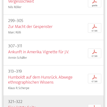
Vergesslichkeit
p
gratis
Nils Röller
299–305
Zur Macht der Gespenster
p
€ 7,95
Marc Rölli
307–311
Ankunft in Amerika. Vignette für J.V.
p
€ 7,95
Armin Schäfer
313–319
Humboldt auf dem Hunsrück. Abwege
p
ethnographischen Wissens
€ 7,95
Klaus R. Scherpe
321–322