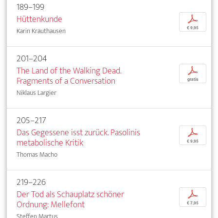
189–199
Hüttenkunde
p
€ 9,95
Karin Krauthausen
201–204
The Land of the Walking Dead.
p
Fragments of a Conversation
gratis
Niklaus Largier
205–217
Das Gegessene isst zurück. Pasolinis
p
metabolische Kritik
€ 9,95
Thomas Macho
219–226
Der Tod als Schauplatz schöner
p
Ordnung: Mellefont
€ 7,95
Steffen Martus