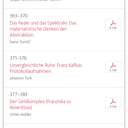
363–370
Das Reale und das Spektrale: Das
p
materialistische Denken der
€ 7,95
Abstraktion
Samo Tomšič
371–376
Unvergleichliche Ruhe. Franz Kafkas
p
Protokollaufnahmen
€ 7,95
Johannes Türk
377–383
Der Geldkomplex (Franziska zu
p
Reventlow)
€ 7,95
Ulrike Vedder