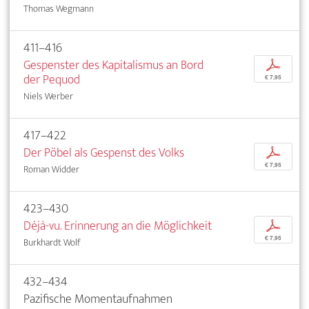
Thomas Wegmann
411–416
Gespenster des Kapitalismus an Bord
p
der Pequod
€ 7,95
Niels Werber
417–422
Der Pöbel als Gespenst des Volks
p
€ 7,95
Roman Widder
423–430
Déjà-vu. Erinnerung an die Möglichkeit
p
€ 7,95
Burkhardt Wolf
432–434
Pazifische Momentaufnahmen