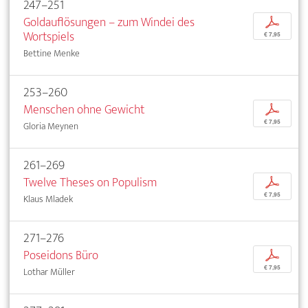
247–251
Goldauflösungen – zum Windei des
p
Wortspiels
€ 7,95
Bettine Menke
253–260
Menschen ohne Gewicht
p
€ 7,95
Gloria Meynen
261–269
Twelve Theses on Populism
p
€ 7,95
Klaus Mladek
271–276
Poseidons Büro
p
€ 7,95
Lothar Müller