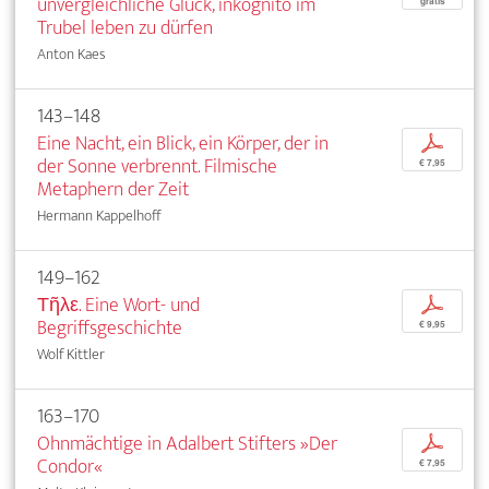
unvergleichliche Glück, inkognito im
gratis
Trubel leben zu dürfen
Anton Kaes
143–148
Eine Nacht, ein Blick, ein Körper, der in
p
der Sonne verbrennt. Filmische
€ 7,95
Metaphern der Zeit
Hermann Kappelhoff
149–162
Τῆλε. Eine Wort- und
p
Begriffsgeschichte
€ 9,95
Wolf Kittler
163–170
Ohnmächtige in Adalbert Stifters »Der
p
Condor«
€ 7,95