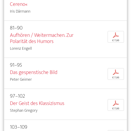
Cereno«
Iris Därmann
81–90
Aufhören / Weitermachen. Zur
p
Polarität des Humors
€ 7,95
Lorenz Engell
91–95
Das gespenstische Bild
p
€ 7,95
Peter Geimer
97–102
Der Geist des Klassizismus
p
€ 7,95
Stephan Gregory
103–109