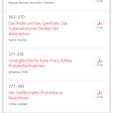
€ 7,95
Kaspar Renner, Veronika Thanner
363–370
Das Reale und das Spektrale: Das
p
materialistische Denken der
€ 7,95
Abstraktion
Samo Tomšič
371–376
Unvergleichliche Ruhe. Franz Kafkas
p
Protokollaufnahmen
€ 7,95
Johannes Türk
377–383
Der Geldkomplex (Franziska zu
p
Reventlow)
€ 7,95
Ulrike Vedder