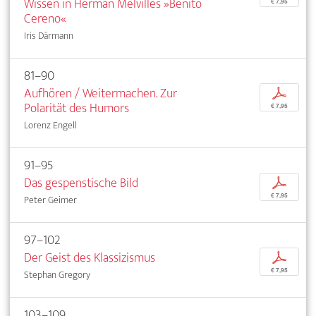
Wissen in Herman Melvilles »Benito
€ 7,95
Cereno«
Iris Därmann
81–90
Aufhören / Weitermachen. Zur
p
Polarität des Humors
€ 7,95
Lorenz Engell
91–95
Das gespenstische Bild
p
€ 7,95
Peter Geimer
97–102
Der Geist des Klassizismus
p
€ 7,95
Stephan Gregory
103–109