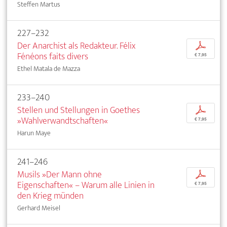
Steffen Martus
227–232
Der Anarchist als Redakteur. Félix
p
Fénéons faits divers
€ 7,95
Ethel Matala de Mazza
233–240
Stellen und Stellungen in Goethes
p
»Wahlverwandtschaften«
€ 7,95
Harun Maye
241–246
Musils »Der Mann ohne
p
Eigenschaften« – Warum alle Linien in
€ 7,95
den Krieg münden
Gerhard Meisel