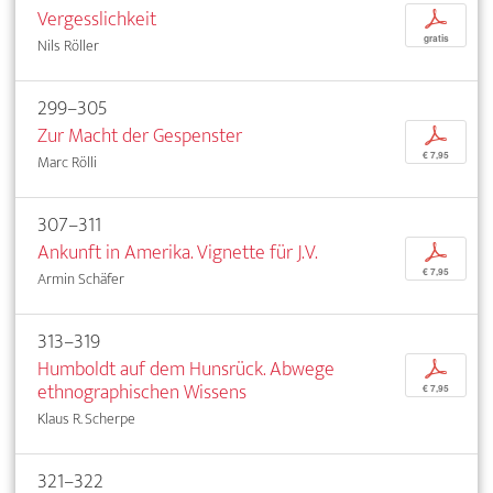
Vergesslichkeit
p
gratis
Nils Röller
299–305
Zur Macht der Gespenster
p
€ 7,95
Marc Rölli
307–311
Ankunft in Amerika. Vignette für J.V.
p
€ 7,95
Armin Schäfer
313–319
Humboldt auf dem Hunsrück. Abwege
p
ethnographischen Wissens
€ 7,95
Klaus R. Scherpe
321–322