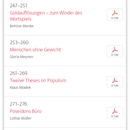
247–251
Goldauflösungen – zum Windei des
p
Wortspiels
€ 7,95
Bettine Menke
253–260
Menschen ohne Gewicht
p
€ 7,95
Gloria Meynen
261–269
Twelve Theses on Populism
p
€ 7,95
Klaus Mladek
271–276
Poseidons Büro
p
€ 7,95
Lothar Müller