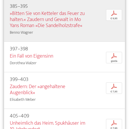
385–395
»Bitten Sie von Ketteler das Feuer zu
p
halten.« Zaudern und Gewalt in Mo
€ 9,95
Yans Roman »Die Sandelholzstrafe«
Benno Wagner
397–398
Ein Fall von Eigensinn
p
gratis
Dorothea Walzer
399–403
Zaudern: Der »angehaltene
p
Augenblick«
€ 7,95
Elisabeth Weber
405–409
Unheimlich das Heim. Spukhäuser im
p
€ 7,95