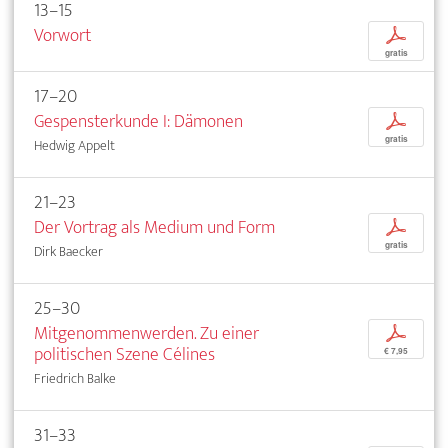
13–15
Vorwort
p
gratis
17–20
Gespensterkunde I: Dämonen
p
gratis
Hedwig Appelt
21–23
Der Vortrag als Medium und Form
p
gratis
Dirk Baecker
25–30
Mitgenommenwerden. Zu einer
p
politischen Szene Célines
€ 7,95
Friedrich Balke
31–33