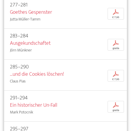
277–281
Goethes Gespenster
p
€ 7,95
Jutta Müller-Tamm
283–284
Ausgekundschaftet
p
gratis
Jörn Münkner
285–290
...und die Cookies löschen!
p
€ 7,95
Claus Pias
291–294
Ein historischer Un-Fall
p
gratis
Mark Potocnik
295–297