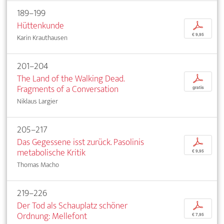
189–199
Hüttenkunde
p
€ 9,95
Karin Krauthausen
201–204
The Land of the Walking Dead.
p
Fragments of a Conversation
gratis
Niklaus Largier
205–217
Das Gegessene isst zurück. Pasolinis
p
metabolische Kritik
€ 9,95
Thomas Macho
219–226
Der Tod als Schauplatz schöner
p
Ordnung: Mellefont
€ 7,95