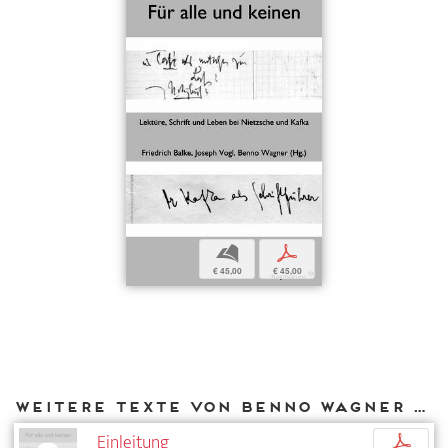
b
p
€ 45,00
€ 45,00
Weitere Texte von Benno Wagner bei DIAPHANES
Einleitung
p