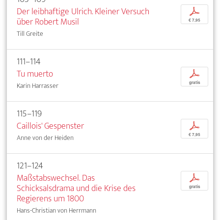
Der leibhaftige Ulrich. Kleiner Versuch
p
über Robert Musil
€ 7,95
Till Greite
111–114
Tu muerto
p
gratis
Karin Harrasser
115–119
Caillois' Gespenster
p
€ 7,95
Anne von der Heiden
121–124
Maßstabswechsel. Das
p
Schicksalsdrama und die Krise des
gratis
Regierens um 1800
Hans-Christian von Herrmann