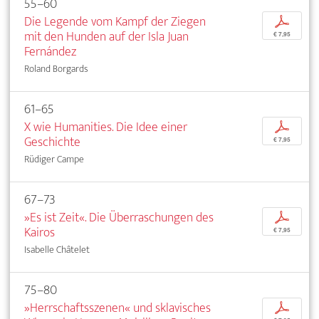
55–60
Die Legende vom Kampf der Ziegen
p
mit den Hunden auf der Isla Juan
€ 7,95
Fernández
Roland Borgards
61–65
X wie Humanities. Die Idee einer
p
Geschichte
€ 7,95
Rüdiger Campe
67–73
»Es ist Zeit«. Die Überraschungen des
p
Kairos
€ 7,95
Isabelle Châtelet
75–80
»Herrschaftsszenen« und sklavisches
p