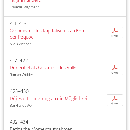
19. Jahrhundert
Thomas Wegmann
411–416
Gespenster des Kapitalismus an Bord
p
der Pequod
€ 7,95
Niels Werber
417–422
Der Pöbel als Gespenst des Volks
p
€ 7,95
Roman Widder
423–430
Déjà-vu. Erinnerung an die Möglichkeit
p
€ 7,95
Burkhardt Wolf
432–434
Pazifische Momentaufnahmen