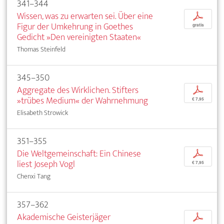
341–344
Wissen, was zu erwarten sei. Über eine
p
Figur der Umkehrung in Goethes
gratis
Gedicht »Den vereinigten Staaten«
Thomas Steinfeld
345–350
Aggregate des Wirklichen. Stifters
p
»trübes Medium« der Wahrnehmung
€ 7,95
Elisabeth Strowick
351–355
Die Weltgemeinschaft: Ein Chinese
p
liest Joseph Vogl
€ 7,95
Chenxi Tang
357–362
Akademische Geisterjäger
p