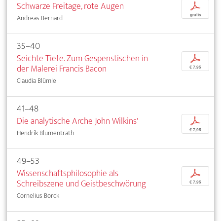
Schwarze Freitage, rote Augen
p
gratis
Andreas Bernard
35–40
Seichte Tiefe. Zum Gespenstischen in
p
der Malerei Francis Bacon
€ 7,95
Claudia Blümle
41–48
Die analytische Arche John Wilkins'
p
€ 7,95
Hendrik Blumentrath
49–53
Wissenschaftsphilosophie als
p
Schreibszene und Geistbeschwörung
€ 7,95
Cornelius Borck