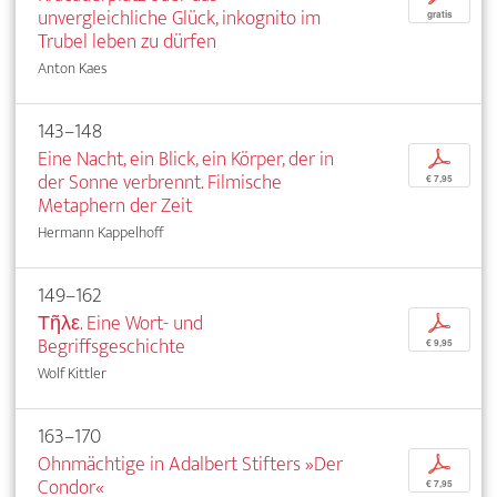
unvergleichliche Glück, inkognito im
gratis
Trubel leben zu dürfen
Anton Kaes
143–148
Eine Nacht, ein Blick, ein Körper, der in
p
der Sonne verbrennt. Filmische
€ 7,95
Metaphern der Zeit
Hermann Kappelhoff
149–162
Τῆλε. Eine Wort- und
p
Begriffsgeschichte
€ 9,95
Wolf Kittler
163–170
Ohnmächtige in Adalbert Stifters »Der
p
Condor«
€ 7,95