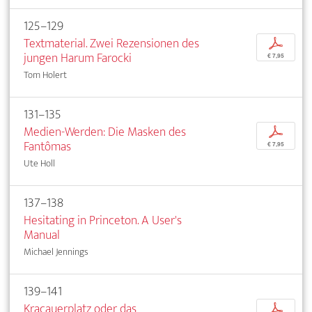
125–129
Textmaterial. Zwei Rezensionen des
p
jungen Harum Farocki
€ 7,95
Tom Holert
131–135
Medien-Werden: Die Masken des
p
Fantômas
€ 7,95
Ute Holl
137–138
Hesitating in Princeton. A User's
Manual
Michael Jennings
139–141
Kracauerplatz oder das
p