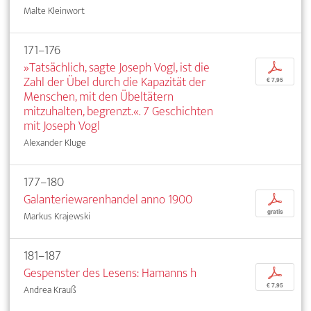
Malte Kleinwort
171–176
»Tatsächlich, sagte Joseph Vogl, ist die
p
Zahl der Übel durch die Kapazität der
€ 7,95
Menschen, mit den Übeltätern
mitzuhalten, begrenzt.«. 7 Geschichten
mit Joseph Vogl
Alexander Kluge
177–180
Galanteriewarenhandel anno 1900
p
gratis
Markus Krajewski
181–187
Gespenster des Lesens: Hamanns h
p
€ 7,95
Andrea Krauß