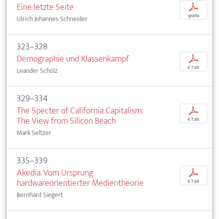
Eine letzte Seite
p
gratis
Ulrich Johannes Schneider
323–328
Demographie und Klassenkampf
p
€ 7,95
Leander Scholz
329–334
The Specter of California Capitalism:
p
The View from Silicon Beach
€ 7,95
Mark Seltzer
335–339
Akedia. Vom Ursprung
p
hardwareorientierter Medientheorie
€ 7,95
Bernhard Siegert