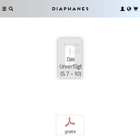
Diaphanes
Das
Unverfügbare
(S. 7 – 10)
p
gratis