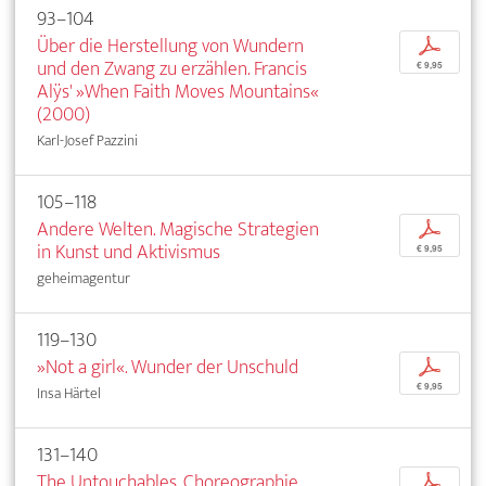
93–104
Über die Herstellung von Wundern
p
und den Zwang zu erzählen. Francis
€ 9,95
Alÿs' »When Faith Moves Mountains«
(2000)
Karl-Josef Pazzini
105–118
Andere Welten. Magische Strategien
p
in Kunst und Aktivismus
€ 9,95
geheimagentur
119–130
»Not a girl«. Wunder der Unschuld
p
€ 9,95
Insa Härtel
131–140
The Untouchables. Choreographie
p