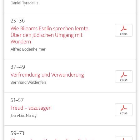
Daniel Tyradellis
25–36
Wie Bileams Eselin sprechen lernte.
p
Über den jüdischen Umgang mit
€ 9,95
Wundern
Alfred Bodenheimer
37–49
Verfremdung und Verwunderung
p
€ 9,95
Bernhard Waldenfels
51–57
Freud – sozusagen
p
€ 7,95
Jean-Luc Nancy
59–73