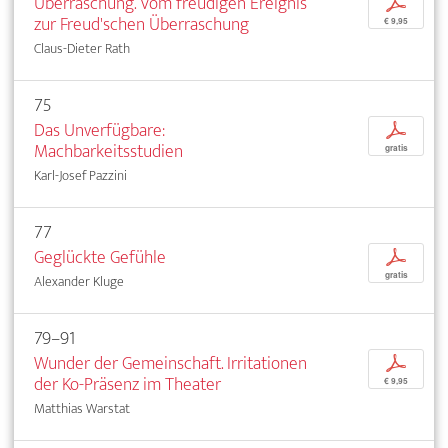
Überraschung. Vom freudigen Ereignis
p
zur Freud'schen Überraschung
€ 9,95
Claus-Dieter Rath
75
Das Unverfügbare:
p
Machbarkeitsstudien
gratis
Karl-Josef Pazzini
77
Geglückte Gefühle
p
gratis
Alexander Kluge
79–91
Wunder der Gemeinschaft. Irritationen
p
der Ko-Präsenz im Theater
€ 9,95
Matthias Warstat