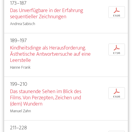
173–187
Das Unverfügbare in der Erfahrung
p
sequentieller Zeichnungen
€ 9,95
Andrea Sabisch
189–197
Kindheitsdinge als Herausforderung.
p
Ästhetische Antwortversuche auf eine
€ 7,95
Leerstelle
Hanne Frank
199–210
Das staunende Sehen im Blick des
p
Films. Von Perzepten, Zeichen und
€ 9,95
(dem) Wundern
Manuel Zahn
211–228