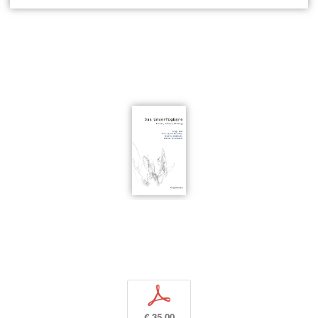
p
€ 35,00