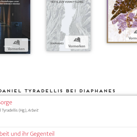
Vorm
b
b
Vormerken
Vormerken
Daniel Tyradellis bei DIAPHANES
Sorge
l Tyradellis (Hg.),
Arbeit
beit und ihr Gegenteil