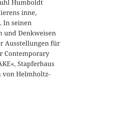
stuhl Humboldt
ierens inne,
 In seinen
ien und Denkweisen
er Ausstellungen für
for Contemporary
AKE«, Stapferhaus
n von Helmholtz-