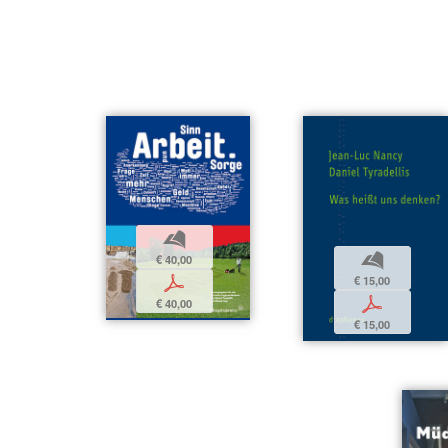
b
b
€ 40,00
€ 15,00
p
p
€ 40,00
€ 15,00