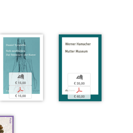
b
b
€ 15,00
€ 35,00
p
p
€ 15,00
€ 40,00