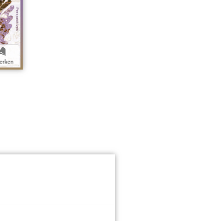
b
erken