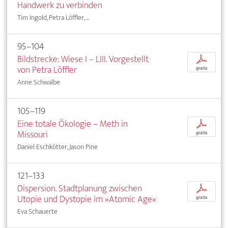
Handwerk zu verbinden
Tim Ingold, Petra Löffler, ...
95–104
Bildstrecke: Wiese I – LIII. Vorgestellt
p
von Petra Löffler
gratis
Anne Schwalbe
105–119
Eine totale Ökologie – Meth in
p
Missouri
gratis
Daniel Eschkötter, Jason Pine
121–133
Dispersion. Stadtplanung zwischen
p
Utopie und Dystopie im »Atomic Age«
gratis
Eva Schauerte