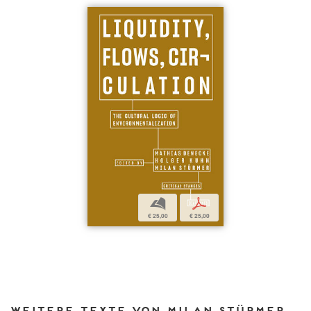
b
p
€ 25,00
€ 25,00
Weitere Texte von Milan Stürmer bei DIAPHANES