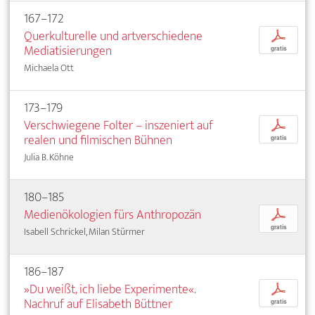
167–172
Querkulturelle und artverschiedene
p
Mediatisierungen
gratis
Michaela Ott
173–179
Verschwiegene Folter – inszeniert auf
p
realen und filmischen Bühnen
gratis
Julia B. Köhne
180–185
Medienökologien fürs Anthropozän
p
gratis
Isabell Schrickel, Milan Stürmer
186–187
»Du weißt, ich liebe Experimente«.
p
Nachruf auf Elisabeth Büttner
gratis