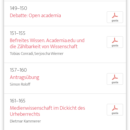
149–150
Debatte: Open academia
p
gratis
151–155
Befreites Wissen. Academia.edu und
p
die Zählbarkeit von Wissenschaft
gratis
Tobias Conradi, Serjoscha Wiemer
157–160
Antragsübung
p
gratis
Simon Roloff
161–165
Medienwissenschaft im Dickicht des
p
Urheberrechts
gratis
Dietmar Kammerer