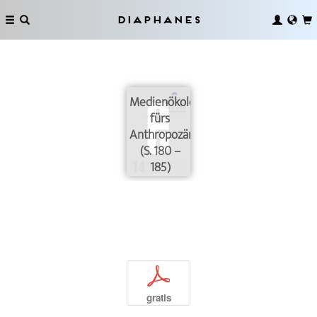
Diaphanes
Medienökologien
fürs
Anthropozän
(S. 180 –
185)
p
gratis