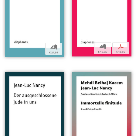
b
p
b
€ 16,95
€ 16,95
€ 24,95