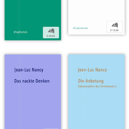
b
b
€ 12,00
€ 29,95