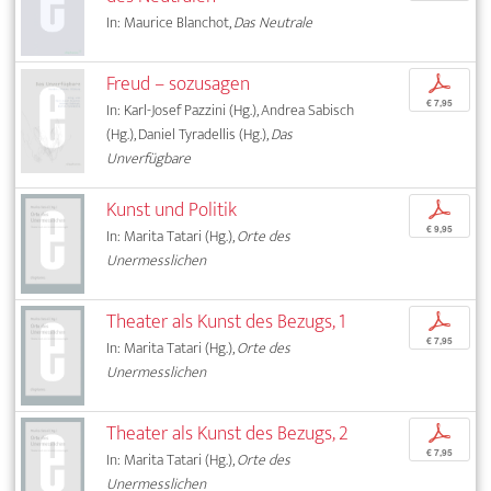
In: Maurice Blanchot,
Das Neutrale
Freud – sozusagen
p
€ 7,95
In: Karl-Josef Pazzini (Hg.), Andrea Sabisch
(Hg.), Daniel Tyradellis (Hg.),
Das
Unverfügbare
Kunst und Politik
p
€ 9,95
In: Marita Tatari (Hg.),
Orte des
Unermesslichen
Theater als Kunst des Bezugs, 1
p
€ 7,95
In: Marita Tatari (Hg.),
Orte des
Unermesslichen
Theater als Kunst des Bezugs, 2
p
€ 7,95
In: Marita Tatari (Hg.),
Orte des
Unermesslichen