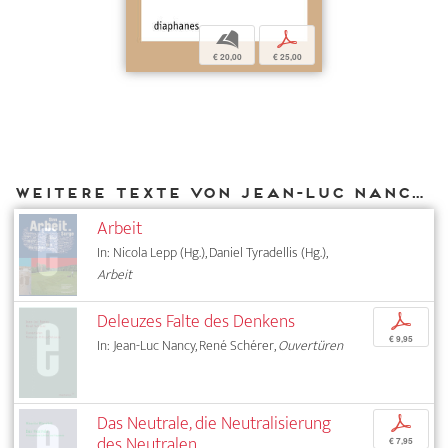
b
p
€ 20,00
€ 25,00
Weitere Texte von Jean-Luc Nancy bei DIAPHANES
Arbeit
In: Nicola Lepp (Hg.), Daniel Tyradellis (Hg.),
Arbeit
Deleuzes Falte des Denkens
p
€ 9,95
In: Jean-Luc Nancy, René Schérer,
Ouvertüren
Das Neutrale, die Neutralisierung
p
des Neutralen
€ 7,95