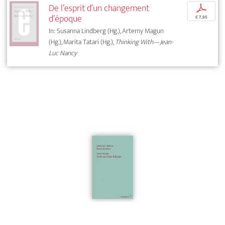
De l’esprit d’un changement
p
d’époque
€ 7,95
In: Susanna Lindberg (Hg.), Artemy Magun
(Hg.), Marita Tatari (Hg.),
Thinking With—Jean-
Luc Nancy