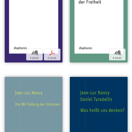
b
p
b
€ 29,95
€ 34,95
€ 29,95