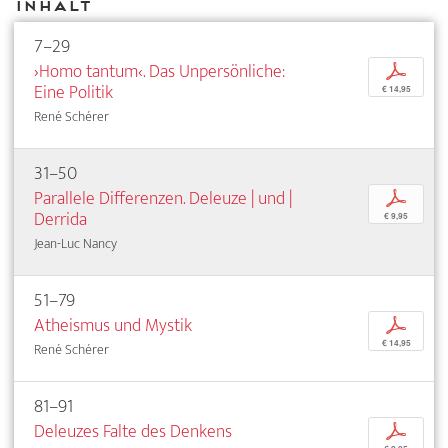
Inhalt
7–29
›Homo tantum‹. Das Unpersönliche:
p
Eine Politik
€ 14,95
René Schérer
31–50
Parallele Differenzen. Deleuze | und |
p
Derrida
€ 9,95
Jean-Luc Nancy
51–79
Atheismus und Mystik
p
€ 14,95
René Schérer
81–91
Deleuzes Falte des Denkens
p