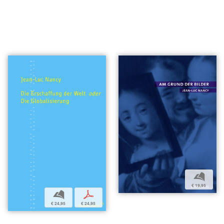
b
€ 19,95
b
p
€ 24,95
€ 24,95