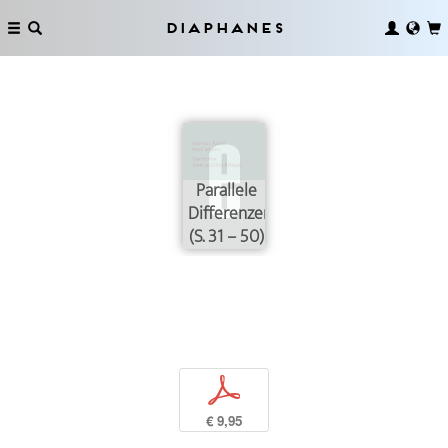
Diaphanes
Parallele
Differenzen
(S. 31 – 50)
p
€ 9,95