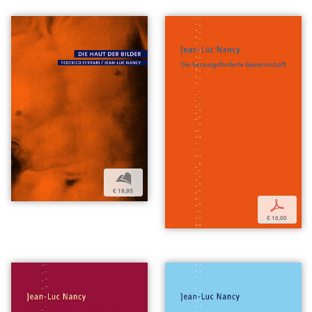
b
€ 19,95
p
€ 10,00