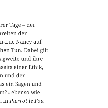
rer Tage – der
hreiten der
an-Luc Nancy auf
hen Tun. Dabei gilt
Tragweite und ihre
eits einer Ethik,
en und der
as ein Sagen und
un?« ebenso wie
a in
Pierrot le Fou