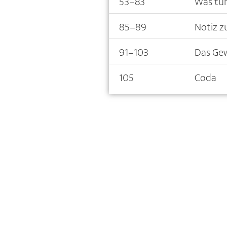
53–83
Was tu
85–89
Notiz z
91–103
Das Gew
105
Coda