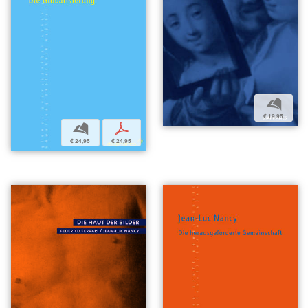
b
€ 19,95
b
p
€ 24,95
€ 24,95