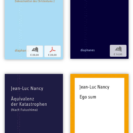
b
b
p
€ 14,95
€ 28,00
€ 28,00