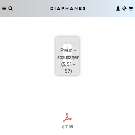
Diaphanes
Freud –
sozusagen
(S. 51 –
57)
p
€ 7,95