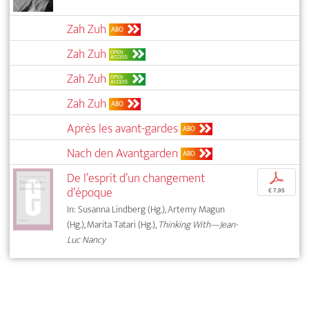
Zah Zuh
ABO
Zah Zuh
OPEN
ACCESS
Zah Zuh
OPEN
ACCESS
Zah Zuh
ABO
Après les avant-gardes
ABO
Nach den Avantgarden
ABO
De l’esprit d’un changement
p
d’époque
€ 7,95
In: Susanna Lindberg (Hg.), Artemy Magun
(Hg.), Marita Tatari (Hg.),
Thinking With—Jean-
Luc Nancy