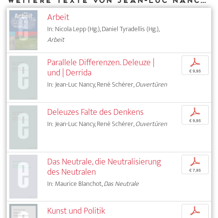
Weitere Texte von Jean-Luc Nancy bei DIAPHANES
Arbeit
In: Nicola Lepp (Hg.), Daniel Tyradellis (Hg.),
Arbeit
Parallele Differenzen. Deleuze |
p
und | Derrida
€ 9,95
In: Jean-Luc Nancy, René Schérer,
Ouvertüren
Deleuzes Falte des Denkens
p
€ 9,95
In: Jean-Luc Nancy, René Schérer,
Ouvertüren
Das Neutrale, die Neutralisierung
p
des Neutralen
€ 7,95
In: Maurice Blanchot,
Das Neutrale
Kunst und Politik
p