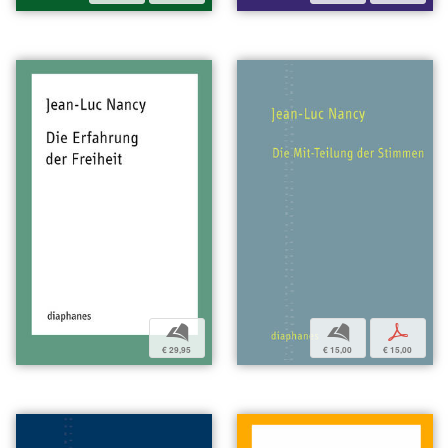
b
b
p
€ 29,95
€ 15,00
€ 15,00