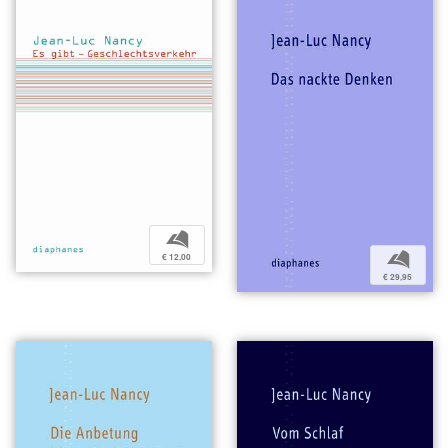
b
b
€ 12,00
€ 29,95