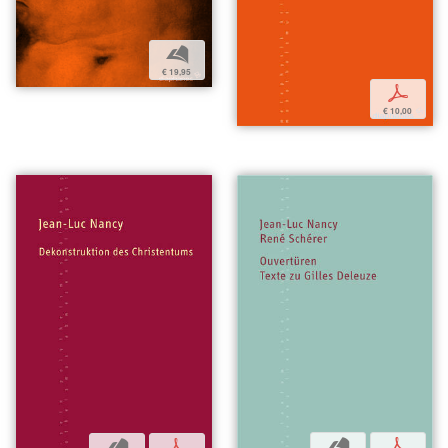
b
€ 19,95
p
€ 10,00
b
p
b
p