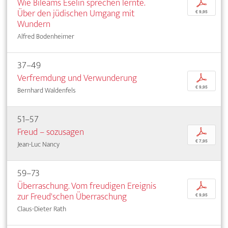
Wie Bileams Eselin sprechen lernte.
p
Über den jüdischen Umgang mit
€ 9,95
Wundern
Alfred Bodenheimer
37–49
Verfremdung und Verwunderung
p
€ 9,95
Bernhard Waldenfels
51–57
Freud – sozusagen
p
€ 7,95
Jean-Luc Nancy
59–73
Überraschung. Vom freudigen Ereignis
p
zur Freud'schen Überraschung
€ 9,95
Claus-Dieter Rath