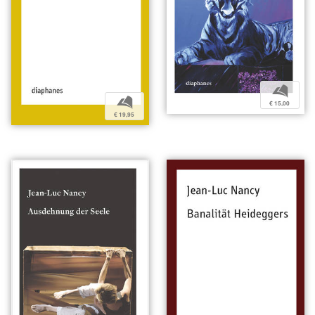
b
b
€ 15,00
€ 19,95