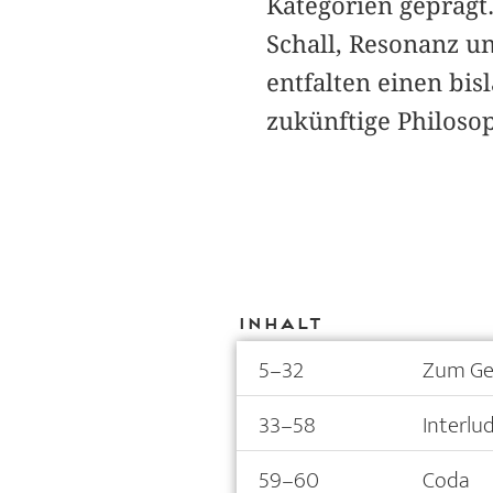
Kategorien gepräg
Schall, Resonanz u
entfalten einen bi
zukünftige Philosop
Inhalt
5–32
Zum Ge
33–58
Interl
59–60
Coda