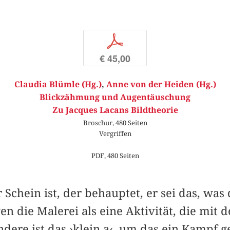
p
€ 45,00
Claudia Blümle (Hg.)
,
Anne von der Heiden (Hg.)
Blickzähmung und Augentäuschung
Zu Jacques Lacans Bildtheorie
Broschur, 480 Seiten
Vergriffen
PDF, 480 Seiten
 Schein ist, der behauptet, er sei das, was
en die Malerei als eine Aktivität, die mit 
andere ist das ›klein a‹, um das ein Kampf 