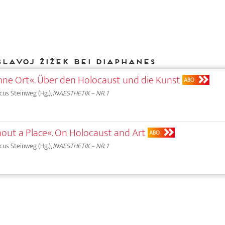
Slavoj Žižek bei DIAPHANES
ne Ort«. Über den Holocaust und die Kunst
ABO
rcus Steinweg (Hg.),
INAESTHETIK – NR. 1
hout a Place«. On Holocaust and Art
ABO
rcus Steinweg (Hg.),
INAESTHETIK – NR. 1