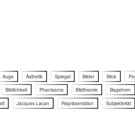
Auge
Ästhetik
Spiegel
Bilder
Blick
Ps
Bildlichkeit
Phantasma
Bildtheorie
Begehren
aft
Jacques Lacan
Repräsentation
Subjektivität