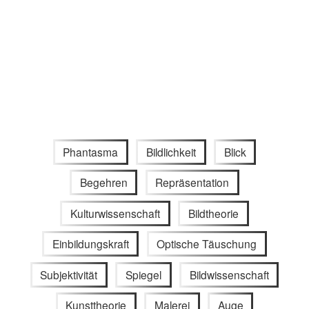
Phantasma
Bildlichkeit
Blick
Begehren
Repräsentation
Kulturwissenschaft
Bildtheorie
Einbildungskraft
Optische Täuschung
Subjektivität
Spiegel
Bildwissenschaft
Kunsttheorie
Malerei
Auge