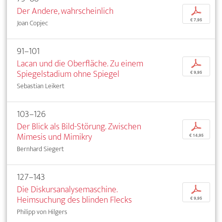
Der Andere, wahrscheinlich
p
€ 7,95
Joan Copjec
91–101
Lacan und die Oberfläche. Zu einem
p
Spiegelstadium ohne Spiegel
€ 9,95
Sebastian Leikert
103–126
Der Blick als Bild-Störung. Zwischen
p
Mimesis und Mimikry
€ 14,95
Bernhard Siegert
127–143
Die Diskursanalysemaschine.
p
Heimsuchung des blinden Flecks
€ 9,95
Philipp von Hilgers