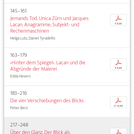
145–161
Jemands Tod. Unica Zürn und Jacques
p
Lacan. Anagramme, Subjekt- und
€ 9,95
Rechenmaschinen
Helga Lutz, Daniel Tyradellis
163–179
›Hinter dem Spiegel‹. Lacan und die
p
Abgründe der Malerei
€ 9,95
Edda Hevers
183–216
Die vier Verschiebungen des Blicks
p
€ 14,95
Peter Berz
217–248
Über den Glanz. Der Blick als
p