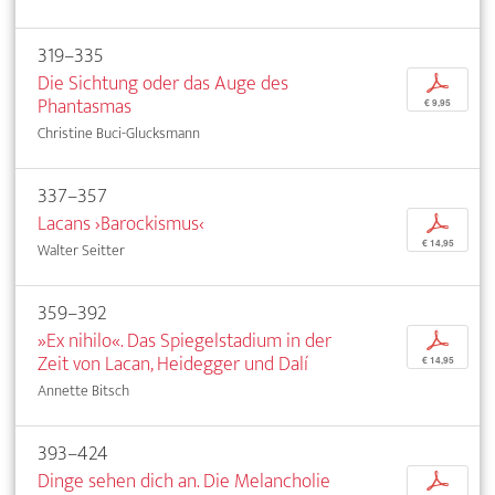
319–335
Die Sichtung oder das Auge des
p
Phantasmas
€ 9,95
Christine Buci-Glucksmann
337–357
Lacans ›Barockismus‹
p
€ 14,95
Walter Seitter
359–392
»Ex nihilo«. Das Spiegelstadium in der
p
Zeit von Lacan, Heidegger und Dalí
€ 14,95
Annette Bitsch
393–424
Dinge sehen dich an. Die Melancholie
p