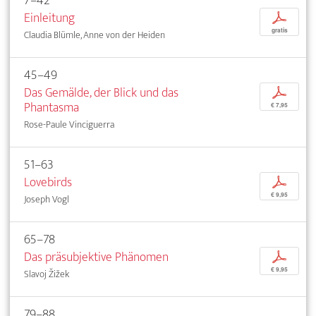
7–42
Einleitung
p
gratis
Claudia Blümle, Anne von der Heiden
45–49
Das Gemälde, der Blick und das
p
Phantasma
€ 7,95
Rose-Paule Vinciguerra
51–63
Lovebirds
p
€ 9,95
Joseph Vogl
65–78
Das präsubjektive Phänomen
p
€ 9,95
Slavoj Žižek
79–88