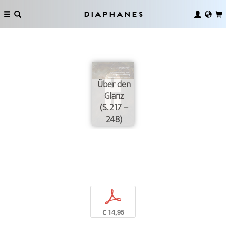
Diaphanes
Über den
Glanz
(S. 217 –
248)
p
€ 14,95