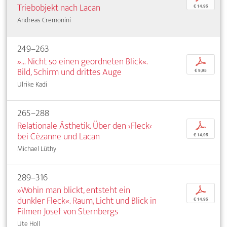
Triebobjekt nach Lacan
€ 14,95
Andreas Cremonini
249–263
»... Nicht so einen geordneten Blick«.
p
Bild, Schirm und drittes Auge
€ 9,95
Ulrike Kadi
265–288
Relationale Ästhetik. Über den ›Fleck‹
p
bei Cézanne und Lacan
€ 14,95
Michael Lüthy
289–316
»Wohin man blickt, entsteht ein
p
dunkler Fleck«. Raum, Licht und Blick in
€ 14,95
Filmen Josef von Sternbergs
Ute Holl