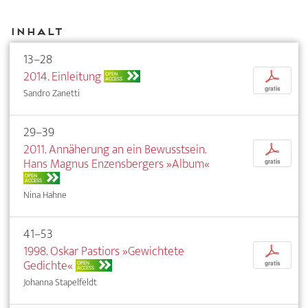
Inhalt
13–28
2014. Einleitung
p
OPEN
ACCESS
gratis
Sandro Zanetti
29–39
2011. Annäherung an ein Bewusstsein.
p
Hans Magnus Enzensbergers »Album«
gratis
OPEN
ACCESS
Nina Hahne
41–53
1998. Oskar Pastiors »Gewichtete
p
Gedichte«
OPEN
gratis
ACCESS
Johanna Stapelfeldt