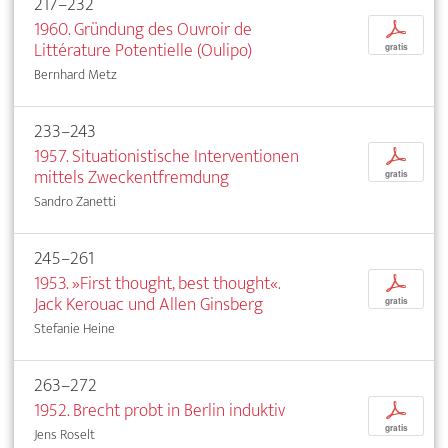
217–232
1960. Gründung des Ouvroir de
p
Littérature Potentielle (Oulipo)
gratis
Bernhard Metz
233–243
1957. Situationistische Interventionen
p
mittels Zweckentfremdung
gratis
Sandro Zanetti
245–261
1953. »First thought, best thought«.
p
Jack Kerouac und Allen Ginsberg
gratis
Stefanie Heine
263–272
1952. Brecht probt in Berlin induktiv
p
gratis
Jens Roselt