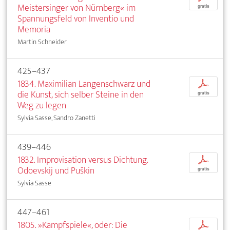
Meistersinger von Nürnberg« im
gratis
Spannungsfeld von Inventio und
Memoria
Martin Schneider
425–437
1834. Maximilian Langenschwarz und
p
die Kunst, sich selber Steine in den
gratis
Weg zu legen
Sylvia Sasse, Sandro Zanetti
439–446
1832. Improvisation versus Dichtung.
p
Odoevskij und Puškin
gratis
Sylvia Sasse
447–461
1805. »Kampfspiele«, oder: Die
p