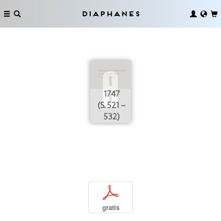
Diaphanes
1747
(S. 521 –
532)
p
gratis