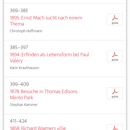
369–383
1895. Ernst Mach sucht nach einem
p
Thema
gratis
Christoph Hoffmann
385–397
1894. Erfinden als Lebensform bei Paul
p
Valéry
gratis
Karin Krauthausen
399–409
1878. Besuche in Thomas Edisons
p
Menlo Park
gratis
Stephan Kammer
411–424
1868. Richard Wagners »Die
p