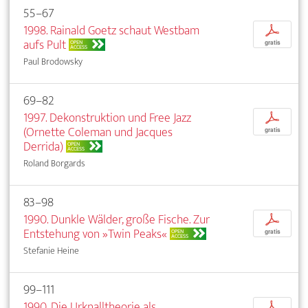
55–67
1998. Rainald Goetz schaut Westbam
p
aufs Pult
OPEN
gratis
ACCESS
Paul Brodowsky
69–82
1997. Dekonstruktion und Free Jazz
p
(Ornette Coleman und Jacques
gratis
Derrida)
OPEN
ACCESS
Roland Borgards
83–98
1990. Dunkle Wälder, große Fische. Zur
p
Entstehung von »Twin Peaks«
OPEN
gratis
ACCESS
Stefanie Heine
99–111
1990. Die Urknalltheorie als
p