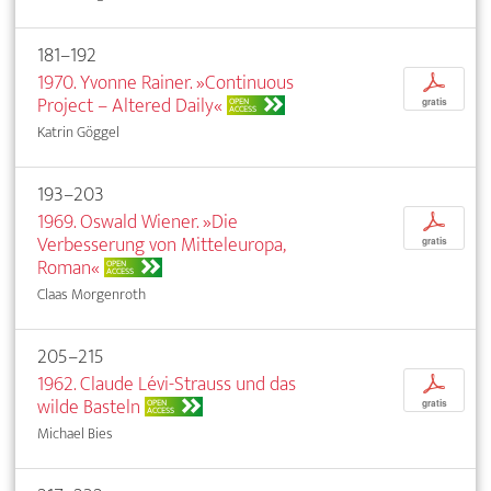
181–192
1970. Yvonne Rainer. »Continuous
p
Project – Altered Daily«
OPEN
gratis
ACCESS
Katrin Göggel
193–203
1969. Oswald Wiener. »Die
p
Verbesserung von Mitteleuropa,
gratis
Roman«
OPEN
ACCESS
Claas Morgenroth
205–215
1962. Claude Lévi-Strauss und das
p
wilde Basteln
OPEN
gratis
ACCESS
Michael Bies