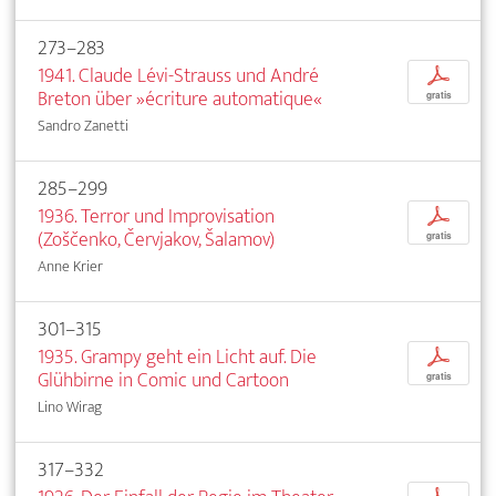
273–283
1941. Claude Lévi-Strauss und André
p
Breton über »écriture automatique«
gratis
Sandro Zanetti
285–299
1936. Terror und Improvisation
p
(Zoščenko, Červjakov, Šalamov)
gratis
Anne Krier
301–315
1935. Grampy geht ein Licht auf. Die
p
Glühbirne in Comic und Cartoon
gratis
Lino Wirag
317–332