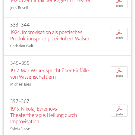
1926. Der Einfall der Regie im Theater
p
gratis
Jens Roselt
333–344
1924. Improvisation als poetisches
p
Produktionsprinzip bei Robert Walser
gratis
Christian Walt
345–355
1917. Max Weber spricht über Einfälle
p
von Wissenschaftlern
gratis
Michael Bies
357–367
1915. Nikolaj Evreinovs
p
Theatertherapie. Heilung durch
gratis
Improvisation
Sylvia Sasse