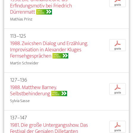
Erfindungsmotiv bei Friedrich
gratis
Dürrenmatt
OPEN
ACCESS
Mathias Prinz
113–125
1988. Zwicshen Dialog und Erzählung.
p
Improvisation in Alexander Kluges
gratis
Fernsehgesprächen
OPEN
ACCESS
Martin Schneider
127–136
1988. Matthew Barney.
p
Selbstbehinderung
OPEN
gratis
ACCESS
Sylvia Sasse
137–147
1981. Die große Untergangsshow. Das
p
Festival der Genialen Dilletanten
gratis