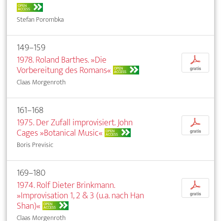
OPEN
ACCESS
Stefan Porombka
149–159
1978. Roland Barthes. »Die
p
Vorbereitung des Romans«
OPEN
gratis
ACCESS
Claas Morgenroth
161–168
1975. Der Zufall improvisiert. John
p
Cages »Botanical Music«
OPEN
gratis
ACCESS
Boris Previsic
169–180
1974. Rolf Dieter Brinkmann.
p
»Improvisation 1, 2 & 3 (u.a. nach Han
gratis
Shan)«
OPEN
ACCESS
Claas Morgenroth