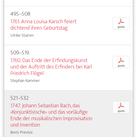
495–508
1761. Anna Louisa Karsch feiert
p
dichtend ihren Geburtstag
gratis
Ulrike Stamm
509–519
1760. Das Ende der Erfindungskunst
p
und der Auftritt des Erfinders bei Karl
gratis
Friedrich Flögel
Stephan Kammer
521–532
1747. Johann Sebastian Bach, das
p
›Konjunktivische‹ und das vorläufige
gratis
Ende der musikalischen Improvisation
und Invention
Boris Previsic