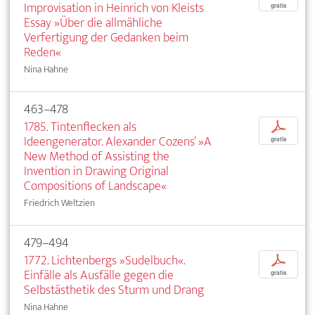
Improvisation in Heinrich von Kleists
gratis
Essay »Über die allmähliche
Verfertigung der Gedanken beim
Reden«
Nina Hahne
463–478
1785. Tintenflecken als
p
Ideengenerator. Alexander Cozens’ »A
gratis
New Method of Assisting the
Invention in Drawing Original
Compositions of Landscape«
Friedrich Weltzien
479–494
1772. Lichtenbergs »Sudelbuch«.
p
Einfälle als Ausfälle gegen die
gratis
Selbstästhetik des Sturm und Drang
Nina Hahne