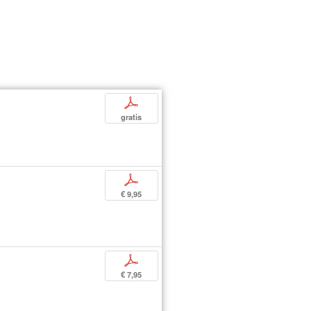
p
gratis
p
€ 9,95
p
€ 7,95