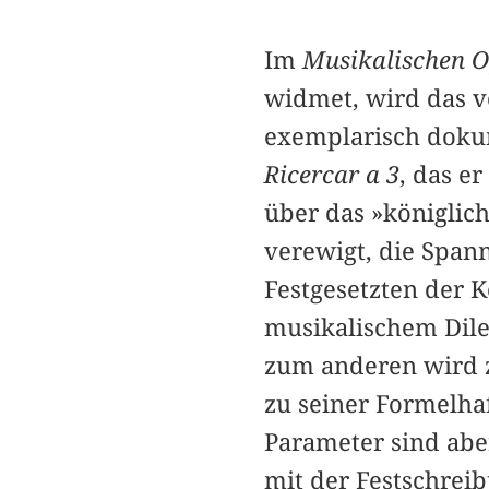
Im
Musikalischen O
widmet, wird das v
exemplarisch dokum
Ricercar a 3
, das e
über das »königlic
verewigt, die Span
Festgesetzten der 
musikalischem Dil
zum anderen wird z
zu seiner Formelhaf
Parameter sind abe
mit der Festschrei