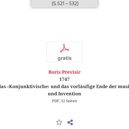
(S. 521 – 532)
p
gratis
Boris Previsic
1747
das ›Konjunktivische‹ und das vorläufige Ende der mus
und Invention
PDF, 12 Seiten