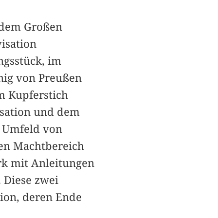
h dem Großen
isation
ngsstück, im
önig von Preußen
m Kupferstich
isation und dem
n Umfeld von
en Machtbereich
rk mit Anleitungen
. Diese zwei
ion, deren Ende