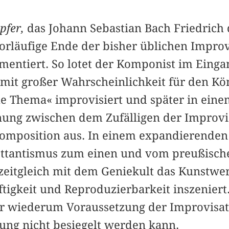
pfer,
das Johann Sebastian Bach Friedric
orläufige Ende der bisher üblichen Improv
entiert. So lotet der Komponist im Einga
r mit großer Wahrscheinlichkeit für den K
he Thema« improvisiert und später in eine
nung zwischen dem Zufälligen der Improv
Komposition aus. In einem expandierende
ettantismus zum einen und vom preußisch
eitgleich mit dem Geniekult das Kunstwe
tigkeit und Reproduzierbarkeit inszeniert
r wiederum Voraussetzung der Improvisat
bung nicht besiegelt werden kann.