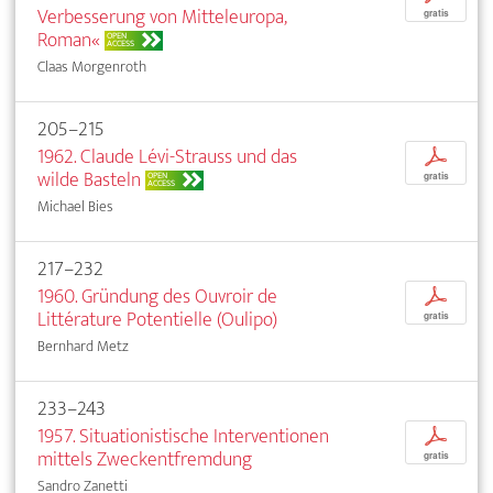
Verbesserung von Mitteleuropa,
gratis
Roman«
OPEN
ACCESS
Claas Morgenroth
205–215
1962. Claude Lévi-Strauss und das
p
wilde Basteln
OPEN
gratis
ACCESS
Michael Bies
217–232
1960. Gründung des Ouvroir de
p
Littérature Potentielle (Oulipo)
gratis
Bernhard Metz
233–243
1957. Situationistische Interventionen
p
mittels Zweckentfremdung
gratis
Sandro Zanetti