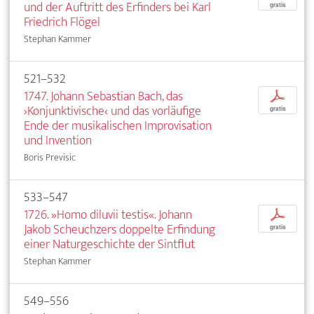
und der Auftritt des Erfinders bei Karl
gratis
Friedrich Flögel
Stephan Kammer
521–532
1747. Johann Sebastian Bach, das
p
›Konjunktivische‹ und das vorläufige
gratis
Ende der musikalischen Improvisation
und Invention
Boris Previsic
533–547
1726. »Homo diluvii testis«. Johann
p
Jakob Scheuchzers doppelte Erfindung
gratis
einer Naturgeschichte der Sintflut
Stephan Kammer
549–556