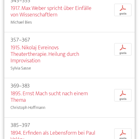
345–355
1917. Max Weber spricht über Einfälle
p
von Wissenschaftlern
gratis
Michael Bies
357–367
1915. Nikolaj Evreinovs
p
Theatertherapie. Heilung durch
gratis
Improvisation
Sylvia Sasse
369–383
1895. Ernst Mach sucht nach einem
p
Thema
gratis
Christoph Hoffmann
385–397
1894. Erfinden als Lebensform bei Paul
p
gratis