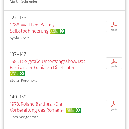
Martin Schneider
127–136
1988. Matthew Barney.
p
Selbstbehinderung
OPEN
gratis
ACCESS
Sylvia Sasse
137–147
1981. Die große Untergangsshow. Das
p
Festival der Genialen Dilletanten
gratis
OPEN
ACCESS
Stefan Porombka
149–159
1978. Roland Barthes. »Die
p
Vorbereitung des Romans«
OPEN
gratis
ACCESS
Claas Morgenroth