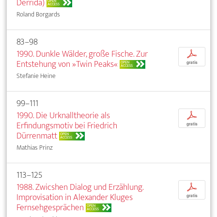
Derrida)
OPEN
ACCESS
Roland Borgards
83–98
1990. Dunkle Wälder, große Fische. Zur
p
Entstehung von »Twin Peaks«
OPEN
gratis
ACCESS
Stefanie Heine
99–111
1990. Die Urknalltheorie als
p
Erfindungsmotiv bei Friedrich
gratis
Dürrenmatt
OPEN
ACCESS
Mathias Prinz
113–125
1988. Zwicshen Dialog und Erzählung.
p
Improvisation in Alexander Kluges
gratis
Fernsehgesprächen
OPEN
ACCESS