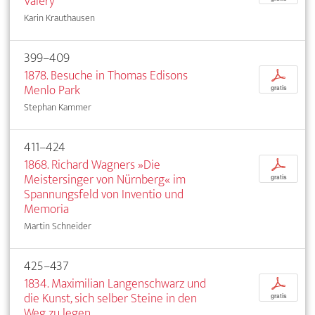
Valéry
Karin Krauthausen
399–409
1878. Besuche in Thomas Edisons
p
Menlo Park
gratis
Stephan Kammer
411–424
1868. Richard Wagners »Die
p
Meistersinger von Nürnberg« im
gratis
Spannungsfeld von Inventio und
Memoria
Martin Schneider
425–437
1834. Maximilian Langenschwarz und
p
die Kunst, sich selber Steine in den
gratis
Weg zu legen