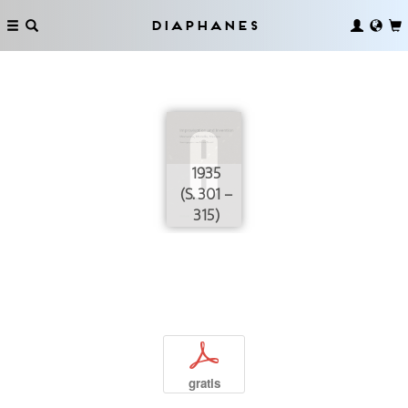
Diaphanes
1935
(S. 301 –
315)
p
gratis