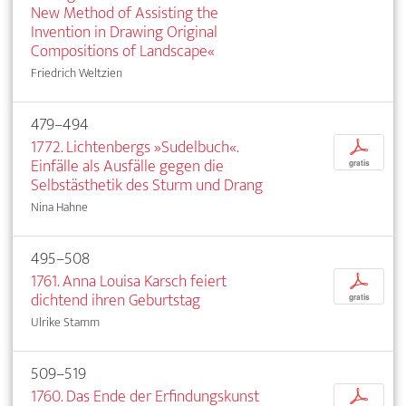
New Method of Assisting the
Invention in Drawing Original
Compositions of Landscape«
Friedrich Weltzien
479–494
1772. Lichtenbergs »Sudelbuch«.
p
Einfälle als Ausfälle gegen die
gratis
Selbstästhetik des Sturm und Drang
Nina Hahne
495–508
1761. Anna Louisa Karsch feiert
p
dichtend ihren Geburtstag
gratis
Ulrike Stamm
509–519
1760. Das Ende der Erfindungskunst
p