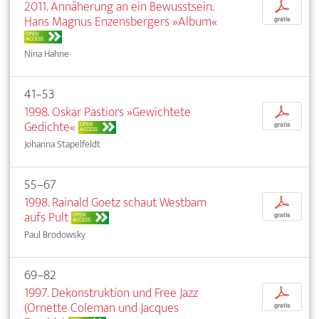
2011. Annäherung an ein Bewusstsein.
p
Hans Magnus Enzensbergers »Album«
gratis
OPEN
ACCESS
Nina Hahne
41–53
1998. Oskar Pastiors »Gewichtete
p
Gedichte«
OPEN
gratis
ACCESS
Johanna Stapelfeldt
55–67
1998. Rainald Goetz schaut Westbam
p
aufs Pult
OPEN
gratis
ACCESS
Paul Brodowsky
69–82
1997. Dekonstruktion und Free Jazz
p
(Ornette Coleman und Jacques
gratis