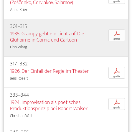
(Zoščenko, Červjakov, Šalamov)
gratis
Anne Krier
301–315
1935. Grampy geht ein Licht auf. Die
p
Glühbirne in Comic und Cartoon
gratis
Lino Wirag
317–332
1926. Der Einfall der Regie im Theater
p
gratis
Jens Roselt
333–344
1924. Improvisation als poetisches
p
Produktionsprinzip bei Robert Walser
gratis
Christian Walt