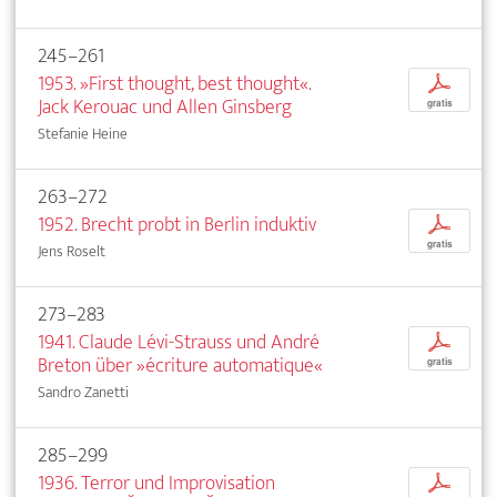
245–261
1953. »First thought, best thought«.
p
Jack Kerouac und Allen Ginsberg
gratis
Stefanie Heine
263–272
1952. Brecht probt in Berlin induktiv
p
gratis
Jens Roselt
273–283
1941. Claude Lévi-Strauss und André
p
Breton über »écriture automatique«
gratis
Sandro Zanetti
285–299
1936. Terror und Improvisation
p