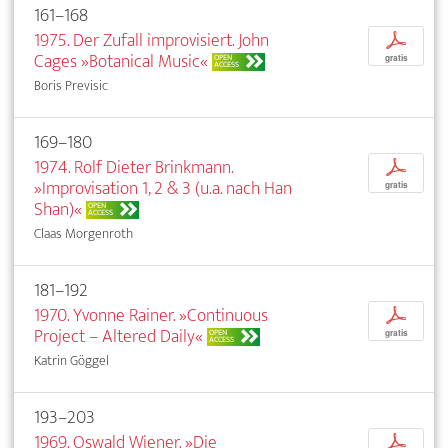
161–168
1975. Der Zufall improvisiert. John
p
Cages »Botanical Music«
OPEN
gratis
ACCESS
Boris Previsic
169–180
1974. Rolf Dieter Brinkmann.
p
»Improvisation 1, 2 & 3 (u.a. nach Han
gratis
Shan)«
OPEN
ACCESS
Claas Morgenroth
181–192
1970. Yvonne Rainer. »Continuous
p
Project – Altered Daily«
OPEN
gratis
ACCESS
Katrin Göggel
193–203
1969. Oswald Wiener. »Die
p