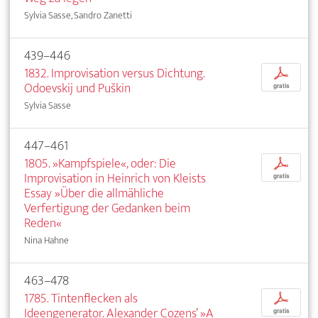
Sylvia Sasse, Sandro Zanetti
439–446
1832. Improvisation versus Dichtung.
p
Odoevskij und Puškin
gratis
Sylvia Sasse
447–461
1805. »Kampfspiele«, oder: Die
p
Improvisation in Heinrich von Kleists
gratis
Essay »Über die allmähliche
Verfertigung der Gedanken beim
Reden«
Nina Hahne
463–478
1785. Tintenflecken als
p
Ideengenerator. Alexander Cozens’ »A
gratis