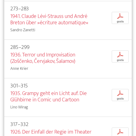
273–283
1941. Claude Lévi-Strauss und André
p
Breton über »écriture automatique«
gratis
Sandro Zanetti
285–299
1936. Terror und Improvisation
p
(Zoščenko, Červjakov, Šalamov)
gratis
Anne Krier
301–315
1935. Grampy geht ein Licht auf. Die
p
Glühbirne in Comic und Cartoon
gratis
Lino Wirag
317–332
1926. Der Einfall der Regie im Theater
p