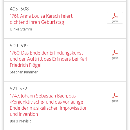
495–508
1761. Anna Louisa Karsch feiert
p
dichtend ihren Geburtstag
gratis
Ulrike Stamm
509–519
1760. Das Ende der Erfindungskunst
p
und der Auftritt des Erfinders bei Karl
gratis
Friedrich Flögel
Stephan Kammer
521–532
1747. Johann Sebastian Bach, das
p
›Konjunktivische‹ und das vorläufige
gratis
Ende der musikalischen Improvisation
und Invention
Boris Previsic