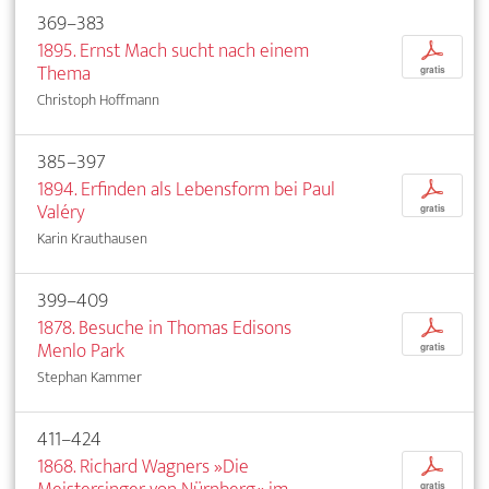
369–383
1895. Ernst Mach sucht nach einem
p
Thema
gratis
Christoph Hoffmann
385–397
1894. Erfinden als Lebensform bei Paul
p
Valéry
gratis
Karin Krauthausen
399–409
1878. Besuche in Thomas Edisons
p
Menlo Park
gratis
Stephan Kammer
411–424
1868. Richard Wagners »Die
p
gratis