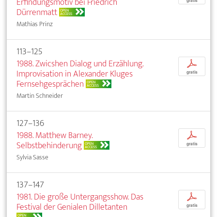
Erfindungsmotiv bei Friedrich
gratis
Dürrenmatt
OPEN
ACCESS
Mathias Prinz
113–125
1988. Zwicshen Dialog und Erzählung.
p
Improvisation in Alexander Kluges
gratis
Fernsehgesprächen
OPEN
ACCESS
Martin Schneider
127–136
1988. Matthew Barney.
p
Selbstbehinderung
OPEN
gratis
ACCESS
Sylvia Sasse
137–147
1981. Die große Untergangsshow. Das
p
Festival der Genialen Dilletanten
gratis
OPEN