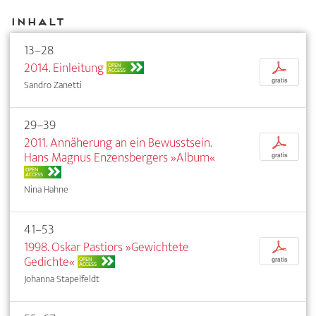
Inhalt
13–28
2014. Einleitung
p
OPEN
ACCESS
gratis
Sandro Zanetti
29–39
2011. Annäherung an ein Bewusstsein.
p
Hans Magnus Enzensbergers »Album«
gratis
OPEN
ACCESS
Nina Hahne
41–53
1998. Oskar Pastiors »Gewichtete
p
Gedichte«
OPEN
gratis
ACCESS
Johanna Stapelfeldt