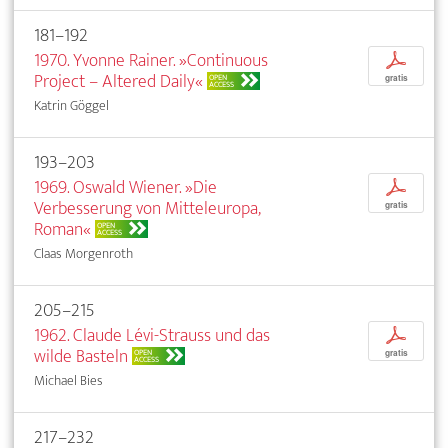
181–192
1970. Yvonne Rainer. »Continuous
p
Project – Altered Daily«
OPEN
gratis
ACCESS
Katrin Göggel
193–203
1969. Oswald Wiener. »Die
p
Verbesserung von Mitteleuropa,
gratis
Roman«
OPEN
ACCESS
Claas Morgenroth
205–215
1962. Claude Lévi-Strauss und das
p
wilde Basteln
OPEN
gratis
ACCESS
Michael Bies
217–232