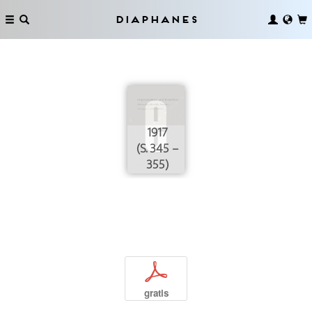
Diaphanes
1917
(S. 345 –
355)
p
gratis