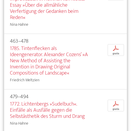
Essay »Über die allmähliche
Verfertigung der Gedanken beim
Reden«
Nina Hahne
463–478
1785. Tintenflecken als
p
Ideengenerator. Alexander Cozens’ »A
gratis
New Method of Assisting the
Invention in Drawing Original
Compositions of Landscape«
Friedrich Weltzien
479–494
1772. Lichtenbergs »Sudelbuch«.
p
Einfälle als Ausfälle gegen die
gratis
Selbstästhetik des Sturm und Drang
Nina Hahne