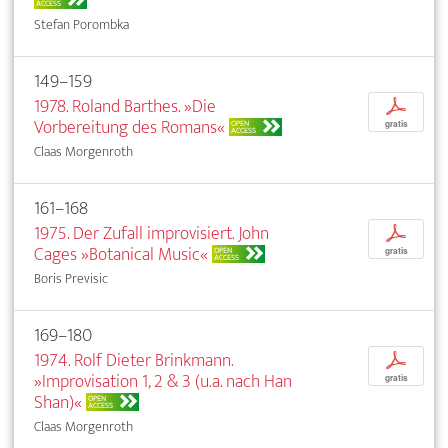
ACCESS
Stefan Porombka
149–159
1978. Roland Barthes. »Die
p
Vorbereitung des Romans«
OPEN
gratis
ACCESS
Claas Morgenroth
161–168
1975. Der Zufall improvisiert. John
p
Cages »Botanical Music«
OPEN
gratis
ACCESS
Boris Previsic
169–180
1974. Rolf Dieter Brinkmann.
p
»Improvisation 1, 2 & 3 (u.a. nach Han
gratis
Shan)«
OPEN
ACCESS
Claas Morgenroth