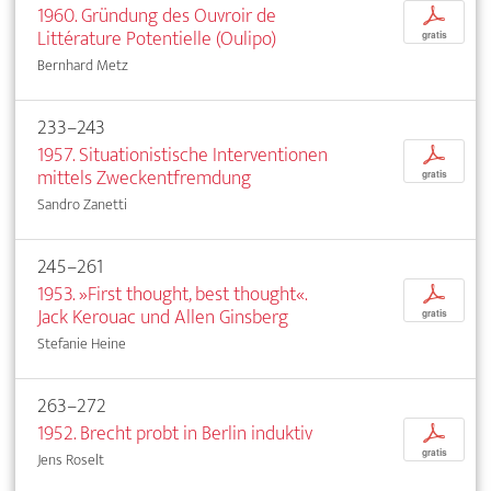
1960. Gründung des Ouvroir de
p
Littérature Potentielle (Oulipo)
gratis
Bernhard Metz
233–243
1957. Situationistische Interventionen
p
mittels Zweckentfremdung
gratis
Sandro Zanetti
245–261
1953. »First thought, best thought«.
p
Jack Kerouac und Allen Ginsberg
gratis
Stefanie Heine
263–272
1952. Brecht probt in Berlin induktiv
p
gratis
Jens Roselt