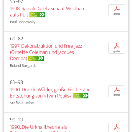
55–67
1998. Rainald Goetz schaut Westbam
p
aufs Pult
OPEN
gratis
ACCESS
Paul Brodowsky
69–82
1997. Dekonstruktion und Free Jazz
p
(Ornette Coleman und Jacques
gratis
Derrida)
OPEN
ACCESS
Roland Borgards
83–98
1990. Dunkle Wälder, große Fische. Zur
p
Entstehung von »Twin Peaks«
OPEN
gratis
ACCESS
Stefanie Heine
99–111
1990. Die Urknalltheorie als
p