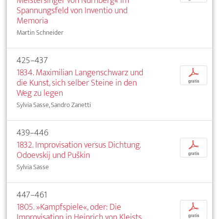
Meistersinger von Nürnberg« im
Spannungsfeld von Inventio und
Memoria
Martin Schneider
425–437
1834. Maximilian Langenschwarz und
p
die Kunst, sich selber Steine in den
gratis
Weg zu legen
Sylvia Sasse, Sandro Zanetti
439–446
1832. Improvisation versus Dichtung.
p
Odoevskij und Puškin
gratis
Sylvia Sasse
447–461
1805. »Kampfspiele«, oder: Die
p
Improvisation in Heinrich von Kleists
gratis