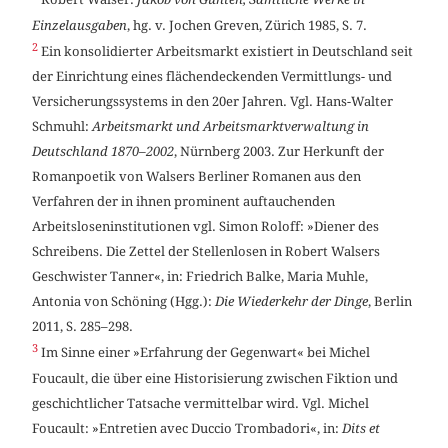
Robert Walser:
Jakob von Gunten, Sämtliche Werke in
Einzelausgaben
, hg. v. Jochen Greven, Zürich 1985, S. 7.
2
Ein konsolidierter Arbeitsmarkt existiert in Deutschland seit
der Einrichtung eines flächendeckenden Vermittlungs- und
Versicherungssystems in den 20er Jahren. Vgl. Hans-Walter
Schmuhl:
Arbeitsmarkt und Arbeitsmarktverwaltung in
Deutschland 1870–2002
, Nürnberg 2003. Zur Herkunft der
Romanpoetik von Walsers Berliner Romanen aus den
Verfahren der in ihnen prominent auftauchenden
Arbeitsloseninstitutionen vgl. Simon Roloff: »Diener des
Schreibens. Die Zettel der Stellenlosen in Robert Walsers
Geschwister Tanner«, in: Friedrich Balke, Maria Muhle,
Antonia von Schöning (Hgg.):
Die Wiederkehr der Dinge
, Berlin
2011, S. 285–298.
3
Im Sinne einer »Erfahrung der Gegenwart« bei Michel
Foucault, die über eine Historisierung zwischen Fiktion und
geschichtlicher Tatsache vermittelbar wird. Vgl. Michel
Foucault: »Entretien avec Duccio Trombadori«, in:
Dits et