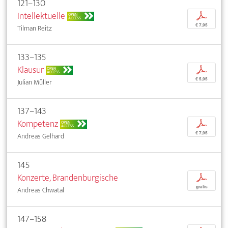
121–130
Intellektuelle
p
OPEN
ACCESS
€ 7,95
Tilman Reitz
133–135
Klausur
p
OPEN
ACCESS
€ 5,95
Julian Müller
137–143
Kompetenz
p
OPEN
ACCESS
€ 7,95
Andreas Gelhard
145
Konzerte, Brandenburgische
p
gratis
Andreas Chwatal
147–158