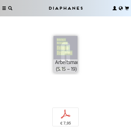
Diaphanes
Arbeitsmarkt
(S. 15 – 19)
p
€ 7,95