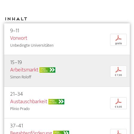
Inhalt
9–11
Vorwort
p
gratis
Unbedingte Universitäten
15–19
Arbeitsmarkt
p
OPEN
ACCESS
€ 7,95
Simon Roloff
21–34
Austauschbarkeit
p
OPEN
ACCESS
€ 9,95
Plínio Prado
37–41
Begabtenförderung
p
OPEN