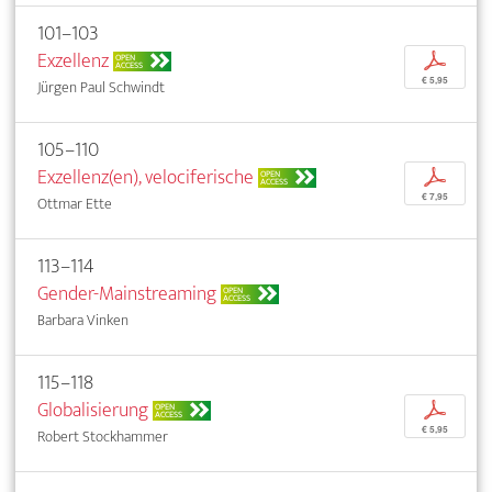
101–103
Exzellenz
p
OPEN
ACCESS
€ 5,95
Jürgen Paul Schwindt
105–110
Exzellenz(en), velociferische
p
OPEN
ACCESS
€ 7,95
Ottmar Ette
113–114
Gender-Mainstreaming
OPEN
ACCESS
Barbara Vinken
115–118
Globalisierung
p
OPEN
ACCESS
€ 5,95
Robert Stockhammer