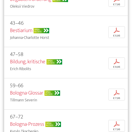
ACCESS
€ 7,95
Oleksii Viedrov
43–46
Bestiarium
p
OPEN
ACCESS
€ 5,95
Johanna-Charlotte Horst
47–58
Bildung, kritische
p
OPEN
ACCESS
€ 9,95
Erich Ribolits
59–66
Bologna-Glossar
p
OPEN
ACCESS
€ 7,95
Tillmann Severin
67–72
Bologna-Prozess
p
OPEN
ACCESS
€ 7,95
Kyrylo Tkachenko