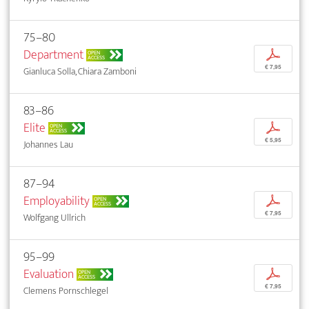
75–80
Department
p
OPEN
ACCESS
€ 7,95
Gianluca Solla, Chiara Zamboni
83–86
Elite
p
OPEN
ACCESS
€ 5,95
Johannes Lau
87–94
Employability
p
OPEN
ACCESS
€ 7,95
Wolfgang Ullrich
95–99
Evaluation
p
OPEN
ACCESS
€ 7,95
Clemens Pornschlegel