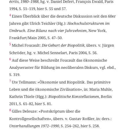
écrits, 1980–1988
, hg. v. Daniel Defert, François Ewald, Paris
1994, S. 51–119, hier S. 55 und 57.
4
Einen Überblick über die deutsche Diskussion seit den 60er
Jahren gibt Ulrich Teichler (Hg.):
Hochschulstrukturen im
Umbruch. Eine Bilanz nach vier Jahrzehnten
, New York,
Frankfurt/Main 2005, S. 47–50.
5
Michel Foucault:
Die Geburt der Biopolitik
, übers. v. Jürgen
Schröder, hg. v. Michel Sennelart, Paris 2004, S. 56.
6
Auf diese Weise beschreibt Foucault das ökonomische
Analyseraster für Bildung im neoliberalen Diskurs, vgl. ebd.,
S. 319.
7
Ute Tellmann: »Ökonomie und Biopolitik. Das primitive
Leben und die ökonomische Zivilisation«, in: Maria Muhle,
Kathrin Thiele (Hgg.):
Biopolitische Konstellationen
, Berlin
2011, S. 61–82, hier S. 81.
8
Gilles Deleuze: »Postskriptum über die
Kontrollgesellschaften«, übers. v. Gustav Roßler, in: ders.:
Unterhandlungen 1972–1990
, S. 254–262, hier S. 258.