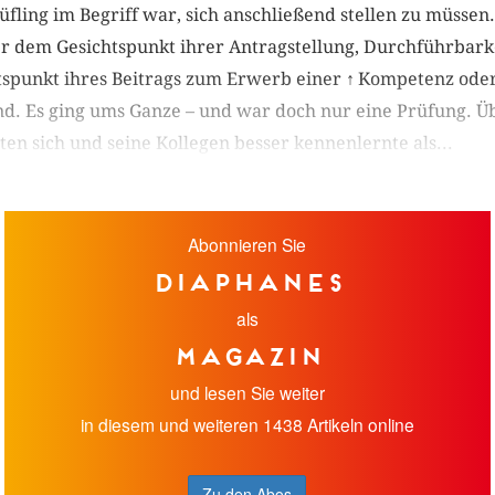
üfling im Begriff war, sich anschließend stellen zu müssen.
r dem Gesichtspunkt ihrer Antragstellung, Durchführbarke
spunkt ihres Beitrags zum Erwerb einer
↑
Kompetenz oder
d. Es ging ums Ganze – und war doch nur eine Prüfung. Übe
en sich und seine Kollegen besser kennenlernte als...
Abonnieren Sie
diaphanes
als
Magazin
und lesen Sie weiter
in diesem und weiteren 1438 Artikeln online
Zu den Abos