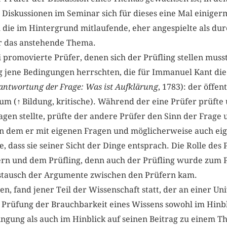
 Diskussionen im Seminar sich für dieses eine Mal einige
 die im Hintergrund mitlaufende, eher angespielte als du
r das anstehende Thema.
promovierte Prüfer, denen sich der Prüfling stellen musst
ng jene Bedingungen herrschten, die für Immanuel Kant d
antwortung der Frage: Was ist Aufklärung
, 1783): der öffe
um (
↑
Bildung, kritische). Während der eine Prüfer prüfte 
agen stellte, prüfte der andere Prüfer den Sinn der Frage
n dem er mit eigenen Fragen und möglicherweise auch ei
, dass sie seiner Sicht der Dinge entsprach. Die Rolle des
rn und dem Prüfling, denn auch der Prüfling wurde zum P
tausch der Argumente zwischen den Prüfern kam.
en, fand jener Teil der Wissenschaft statt, der an einer Un
 Prüfung der Brauchbarkeit eines Wissens sowohl im Hinbli
gung als auch im Hinblick auf seinen Beitrag zu einem T