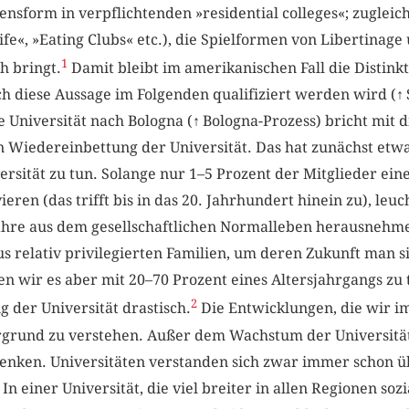
sform in verpflichtenden »residential colleges«; zugleich 
ife«, »Eating Clubs« etc.), die Spielformen von Libertinag
1
h bringt.
Damit bleibt im amerikanischen Fall die Distink
h diese Aussage im Folgenden qualifiziert werden wird (
↑
 Universität nach Bologna (
↑
Bologna-Prozess) bricht mit 
en Wiedereinbettung der Universität. Das hat zunächst etw
sität zu tun. Solange nur 1–5 Prozent der Mitglieder eine
eren (das trifft bis in das 20. Jahrhundert hinein zu), leuc
Jahre aus dem gesellschaftlichen Normalleben herausnehme
 relativ privilegierten Familien, um deren Zukunft man si
 wir es aber mit 20–70 Prozent eines Altersjahrgangs zu t
2
g der Universität drastisch.
Die Entwicklungen, die wir im
ergrund zu verstehen. Außer dem Wachstum der Universität
denken. Universitäten verstanden sich zwar immer schon üb
In einer Universität, die viel breiter in allen Regionen soz