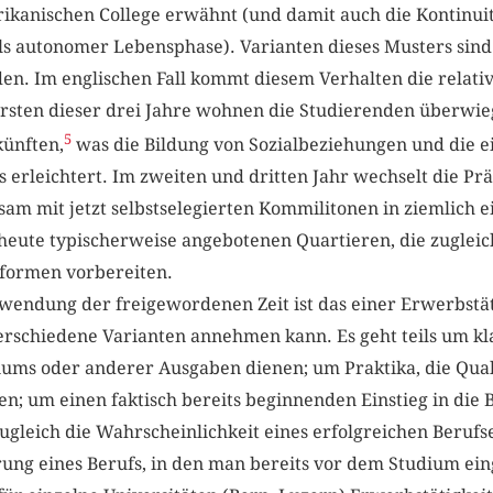
kanischen College erwähnt (und damit auch die Kontinuit
ls autonomer Lebensphase). Varianten dieses Musters sind
en. Im englischen Fall kommt diesem Verhalten die relativ
ersten dieser drei Jahre wohnen die Studierenden überwie
5
künften,
was die Bildung von Sozialbeziehungen und die e
s erleichtert. Im zweiten und dritten Jahr wechselt die Pr
m mit jetzt selbstselegierten Kommilitonen in ziemlich e
heute typischerweise angebotenen Quartieren, die zuglei
sformen vorbereiten.
wendung der freigewordenen Zeit ist das einer Erwerbstät
verschiedene Varianten annehmen kann. Es geht teils um kl
iums oder anderer Ausgaben dienen; um Praktika, die Qual
en; um einen faktisch bereits beginnenden Einstieg in die B
ugleich die Wahrscheinlichkeit eines erfolgreichen Berufsei
rung eines Berufs, in den man bereits vor dem Studium ein