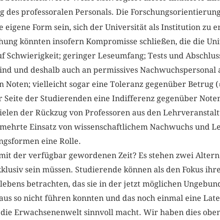
g des professoralen Personals. Die Forschungsorientierung
eigene Form sein, sich der Universität als Institution zu e
ung könnten insofern Kompromisse schließen, die die Unive
f Schwierigkeit; geringer Leseumfang; Tests und Abschluss
sind und deshalb auch an permissives Nachwuchspersona
n Noten; vielleicht sogar eine Toleranz gegenüber Betrug 
r Seite der Studierenden eine Indifferenz gegenüber Note
pielen der Rückzug von Professoren aus den Lehrveranstal
rmehrte Einsatz von wissenschaftlichem Nachwuchs und Le
ngsformen eine Rolle.
mit der verfügbar gewordenen Zeit? Es stehen zwei Altern
lusiv sein müssen. Studierende können als den Fokus ihre
llebens betrachten, das sie in der jetzt möglichen Ungebu
aus so nicht führen konnten und das noch einmal eine Lat
n die Erwachsenenwelt sinnvoll macht. Wir haben dies oben 