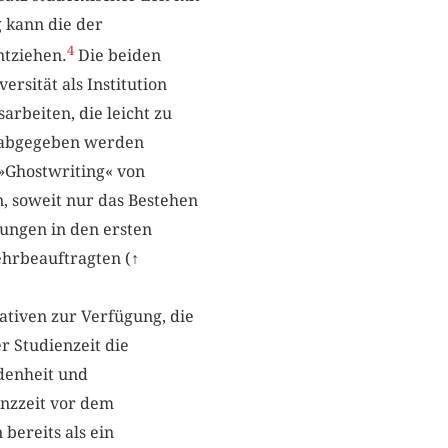
 kann die der
4
ntziehen.
Die beiden
rsität als Institution
arbeiten, die leicht zu
l abgegeben werden
(»Ghostwriting« von
n, soweit nur das Bestehen
tungen in den ersten
hrbeauftragten (
↑
ativen zur Verfügung, die
r Studienzeit die
ndenheit und
enzzeit vor dem
bereits als ein