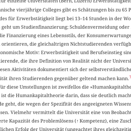
 für einzelne Universitäten (Bern, Luzern) Erwerbstätigkei
ische vierjährige Colleges gibt es Schätzungen bis zu 65 P
es für Erwerbstätigkeit liegt bei 13–14 Stunden in der Wo
Es geht um Studienfinanzierung; Schuldenvermeidung oder
e Finanzierung eines Lebensstils, der Konsumerwartungen 
orientieren, die gleichaltrigen Nichtstudierenden verfügb
konomische Motiv: Erwerbstätigkeit und Berufseinstieg si
dierende, die ihre Definition von Realität nicht der Univers
iesen Aktivitäten dokumentiert sich der selbstverständlich
sität ihren Studierenden gegenüber geltend machen kann.
r diese Umstellungen ist zweifellos die »Humankapitaltheo
 ist die Humankapitaltheorie darin, dass sie deutlich macht
e geht, die wegen der Spezifität des angeeigneten Wissens
sen. Vielmehr vermittelt die Universität eine von Beobac
rte Kapazität des Problemlösens (
↑
Kompetenz), eine Zusch
ichen Erfolg der Universität (ungeachtet ihres gleichzeiti