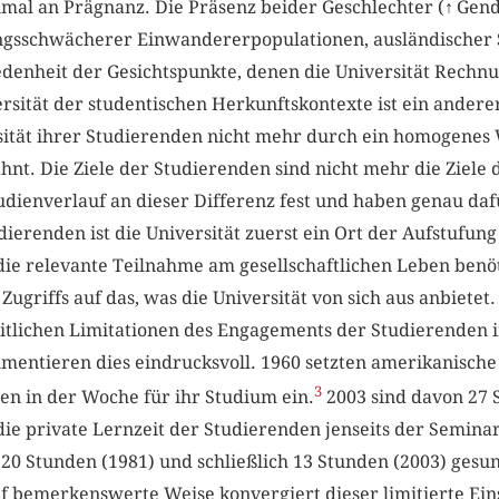
nmal an Prägnanz. Die Präsenz beider Geschlechter (
↑
Gend
ungsschwächerer Einwandererpopulationen, ausländischer 
edenheit der Gesichtspunkte, denen die Universität Rechn
ersität der studentischen Herkunftskontexte ist ein andere
rsität ihrer Studierenden nicht mehr durch ein homogenes
hnt. Die Ziele der Studierenden sind nicht mehr die Ziele d
dienverlauf an dieser Differenz fest und haben genau dafü
dierenden ist die Universität zuerst ein Ort der Aufstufun
ie relevante Teilnahme am gesellschaftlichen Leben ben
 Zugriffs auf das, was die Universität von sich aus anbietet.
zeitlichen Limitationen des Engagements der Studierenden 
entieren dies eindrucksvoll. 1960 setzten amerikanische
3
en in der Woche für ihr Studium ein.
2003 sind davon 27 
 die private Lernzeit der Studierenden jenseits der Semina
 20 Stunden (1981) und schließlich 13 Stunden (2003) gesun
 bemerkenswerte Weise konvergiert dieser limitierte Eins