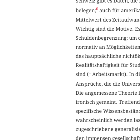
Schweiz gibt es Daten, die
6
belegen;
auch für amerikan
Mittelwert des Zeitaufwand
Wichtig sind die Motive. 
Schuldenbegrenzung; um di
normativ an Möglichkeiten 
das hauptsächliche nichtö
Realitätshaftigkeit für Stu
sind (
↑
Arbeitsmarkt). In d
Ansprüche, die die Univer
Die angemessene Theorie fü
ironisch gemeint. Treffend
spezifische Wissensbeständ
wahrscheinlich werden las
zugeschriebene generalisie
den immensen gesellschaftl