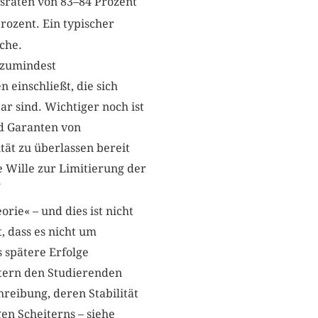
tsraten von 83–84 Prozent
rozent. Ein typischer
che.
 zumindest
einschließt, die sich
ar sind. Wichtiger noch ist
nd Garanten von
ität zu überlassen bereit
e Wille zur Limitierung der
7
rie« – und dies ist nicht
, dass es nicht um
 spätere Erfolge
htern den Studierenden
reibung, deren Stabilität
gen Scheiterns – siehe