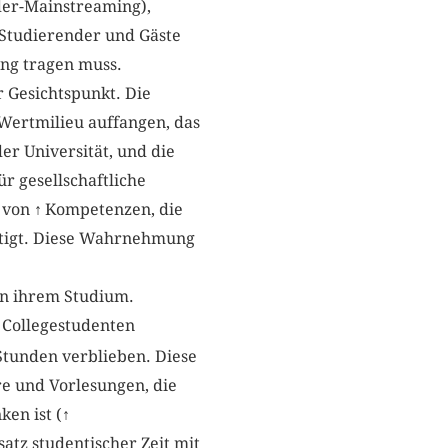
er-Mainstreaming),
Studierender und Gäste
ung tragen muss.
r Gesichtspunkt. Die
 Wertmilieu auffangen, das
er Universität, und die
r gesellschaftliche
g von
↑
Kompetenzen, die
ötigt. Diese Wahrnehmung
in ihrem Studium.
 Collegestudenten
Stunden verblieben. Diese
re und Vorlesungen, die
ken ist (
↑
atz studentischer Zeit mit