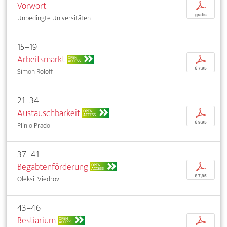
Vorwort
p
gratis
Unbedingte Universitäten
15–19
Arbeitsmarkt
p
OPEN
ACCESS
€ 7,95
Simon Roloff
21–34
Austauschbarkeit
p
OPEN
ACCESS
€ 9,95
Plínio Prado
37–41
Begabtenförderung
p
OPEN
ACCESS
€ 7,95
Oleksii Viedrov
43–46
Bestiarium
p
OPEN
ACCESS