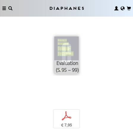
Diaphanes
Evaluation
(S. 95 – 99)
p
€ 7,95