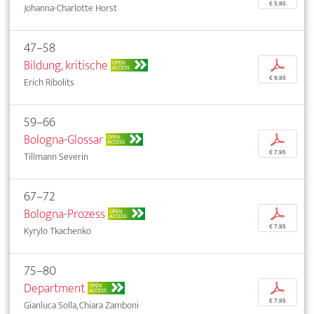
€ 5,95
Johanna-Charlotte Horst
47–58
Bildung, kritische
p
OPEN
ACCESS
€ 9,95
Erich Ribolits
59–66
Bologna-Glossar
p
OPEN
ACCESS
€ 7,95
Tillmann Severin
67–72
Bologna-Prozess
p
OPEN
ACCESS
€ 7,95
Kyrylo Tkachenko
75–80
Department
p
OPEN
ACCESS
€ 7,95
Gianluca Solla, Chiara Zamboni