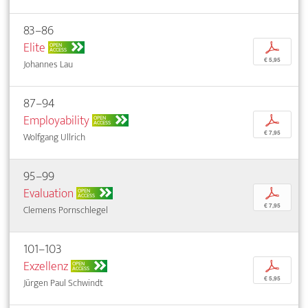
83–86
Elite
p
OPEN
ACCESS
€ 5,95
Johannes Lau
87–94
Employability
p
OPEN
ACCESS
€ 7,95
Wolfgang Ullrich
95–99
Evaluation
p
OPEN
ACCESS
€ 7,95
Clemens Pornschlegel
101–103
Exzellenz
p
OPEN
ACCESS
€ 5,95
Jürgen Paul Schwindt