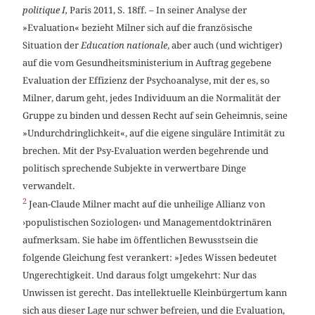
politique I,
Paris 2011, S. 18ff. – In seiner Analyse der
»Evaluation« bezieht Milner sich auf die französische
Situation der
Education nationale
, aber auch (und wichtiger)
auf die vom Gesundheitsministerium in Auftrag gegebene
Evaluation der Effizienz der Psychoanalyse, mit der es, so
Milner, darum geht, jedes Individuum an die Normalität der
Gruppe zu binden und dessen Recht auf sein Geheimnis, seine
»Undurchdringlichkeit«, auf die eigene singuläre Intimität zu
brechen. Mit der Psy-Evaluation werden begehrende und
politisch sprechende Subjekte in verwertbare Dinge
verwandelt.
2
Jean-Claude Milner macht auf die unheilige Allianz von
›populistischen Soziologen‹ und Managementdoktrinären
aufmerksam. Sie habe im öffentlichen Bewusstsein die
folgende Gleichung fest verankert: »Jedes Wissen bedeutet
Ungerechtigkeit. Und daraus folgt umgekehrt: Nur das
Unwissen ist gerecht. Das intellektuelle Kleinbürgertum kann
sich aus dieser Lage nur schwer befreien, und die Evaluation,