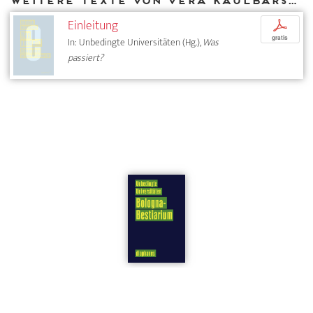
Weitere Texte von Vera Kaulbarsch bei DIAPHANES
Einleitung
p
gratis
In: Unbedingte Universitäten (Hg.),
Was
passiert?