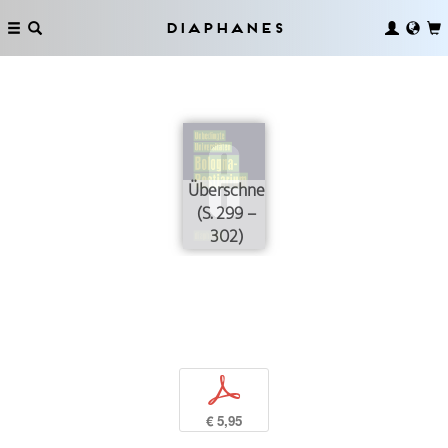
Diaphanes
Überschneidungsfreiheit
(S. 299 –
302)
p
€ 5,95