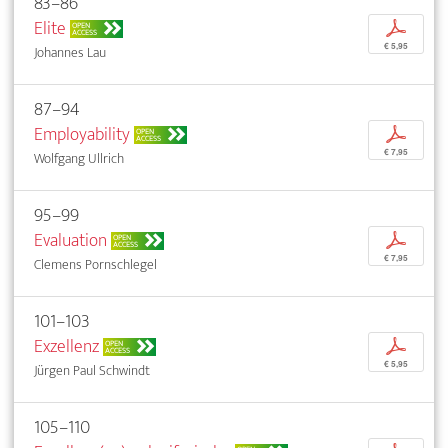
83–86
Elite
p
OPEN
ACCESS
€ 5,95
Johannes Lau
87–94
Employability
p
OPEN
ACCESS
€ 7,95
Wolfgang Ullrich
95–99
Evaluation
p
OPEN
ACCESS
€ 7,95
Clemens Pornschlegel
101–103
Exzellenz
p
OPEN
ACCESS
€ 5,95
Jürgen Paul Schwindt
105–110