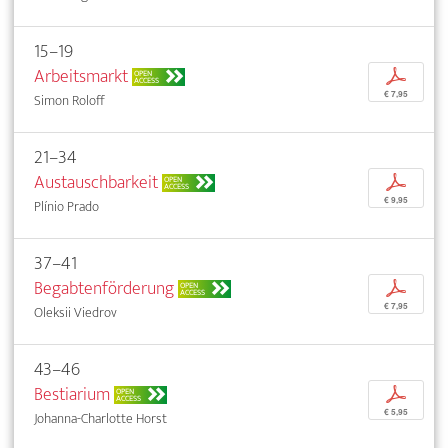
15–19
Arbeitsmarkt
p
OPEN
ACCESS
€ 7,95
Simon Roloff
21–34
Austauschbarkeit
p
OPEN
ACCESS
€ 9,95
Plínio Prado
37–41
Begabtenförderung
p
OPEN
ACCESS
€ 7,95
Oleksii Viedrov
43–46
Bestiarium
p
OPEN
ACCESS
€ 5,95
Johanna-Charlotte Horst