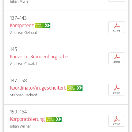
Julian Müller
137–143
Kompetenz
p
OPEN
ACCESS
€ 7,95
Andreas Gelhard
145
Konzerte, Brandenburgische
p
gratis
Andreas Chwatal
147–158
Koordinator/in, gescheitert
p
OPEN
ACCESS
€ 9,95
Stephan Packard
159–164
Korporatisierung
p
OPEN
ACCESS
€ 7,95
Johan Willner