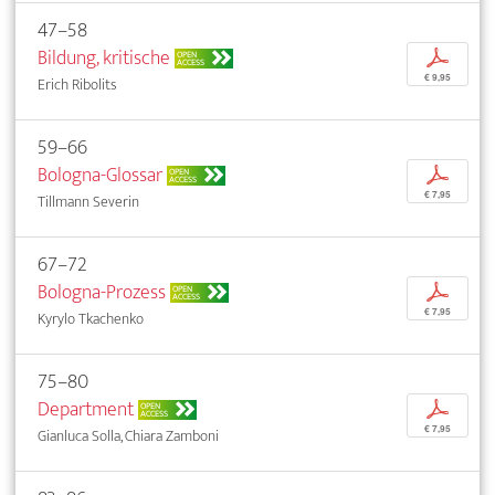
47–58
Bildung, kritische
p
OPEN
ACCESS
€ 9,95
Erich Ribolits
59–66
Bologna-Glossar
p
OPEN
ACCESS
€ 7,95
Tillmann Severin
67–72
Bologna-Prozess
p
OPEN
ACCESS
€ 7,95
Kyrylo Tkachenko
75–80
Department
p
OPEN
ACCESS
€ 7,95
Gianluca Solla, Chiara Zamboni