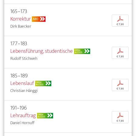
165–173
Korrektur
p
ABO
€ 7,95
Dirk Baecker
177–183
Lebensführung, studentische
p
OPEN
ACCESS
€ 7,95
Rudolf Stichweh
185–189
Lebenslauf
p
OPEN
ACCESS
€ 7,95
Christian Hänggi
191–196
Lehrauftrag
p
OPEN
ACCESS
€ 7,95
Daniel Hornuff