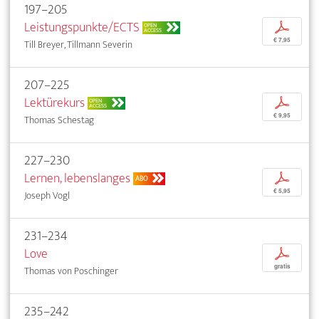
197–205
Leistungspunkte/ECTS
p
OPEN
ACCESS
€ 7,95
Till Breyer, Tillmann Severin
207–225
Lektürekurs
p
OPEN
ACCESS
€ 9,95
Thomas Schestag
227–230
Lernen, lebenslanges
p
ABO
€ 5,95
Joseph Vogl
231–234
Love
p
gratis
Thomas von Poschinger
235–242