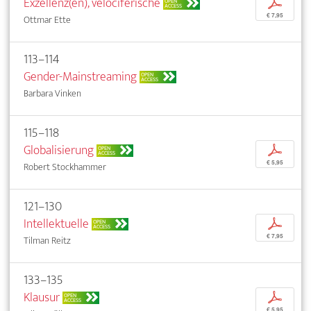
Exzellenz(en), velociferische
p
OPEN
ACCESS
€ 7,95
Ottmar Ette
113–114
Gender-Mainstreaming
OPEN
ACCESS
Barbara Vinken
115–118
Globalisierung
p
OPEN
ACCESS
€ 5,95
Robert Stockhammer
121–130
Intellektuelle
p
OPEN
ACCESS
€ 7,95
Tilman Reitz
133–135
Klausur
p
OPEN
ACCESS
€ 5,95