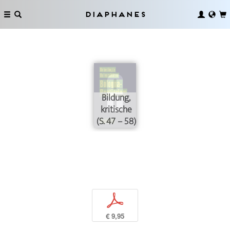
Diaphanes
Bildung,
kritische
(S. 47 – 58)
p
€ 9,95