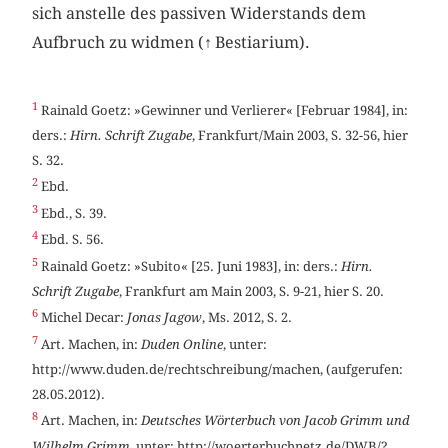
sich anstelle des passiven Widerstands dem
Aufbruch zu widmen (
↑
Bestiarium).
1
Rainald Goetz: »Gewinner und Verlierer« [Februar 1984], in:
ders.:
Hirn. Schrift Zugabe
, Frankfurt/Main 2003, S. 32-56, hier
S. 32.
2
Ebd.
3
Ebd., S. 39.
4
Ebd. S. 56.
5
Rainald Goetz: »Subito« [25. Juni 1983], in: ders.:
Hirn.
Schrift Zugabe
, Frankfurt am Main 2003, S. 9-21, hier S. 20.
6
Michel Decar:
Jonas Jagow
, Ms. 2012, S. 2.
7
Art. Machen, in:
Duden Online
, unter:
http://www.duden.de/rechtschreibung/machen, (aufgerufen:
28.05.2012).
8
Art. Machen, in:
Deutsches Wörterbuch von Jacob Grimm und
Wilhelm Grimm
, unter: http://woerterbuchnetz.de/DWB/?