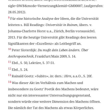
sigle=DWB&mode=Vernetzung&lemid=GM00007, (aufgerufen:
28.05.2012).
9
Für eine historische Analyse der Ideen, die die Universität
leiteten s. Bill Readings:
Universität in Ruinen
, übers. v.
Johanna-Charlotte Horst u.a., Zürich, Berlin voraussichtl.
2013. Für die heutige Universität gibt Readings den leeren
Signifikanten der »Exzellenz« als Leitbegriff an.
10
Peter Sloterdijk:
Du mußt dein Leben ändern. Über
Anthropotechnik
, Frankfurt/Main 2009, S. 14.
11
Ebd., S. 50, Lektüre, S. 37-51.
12
Ebd., S. 24.
13
Rainald Goetz: »Subito«, in: ders.:
Hirn
, a.a.O., S. 20f.
14
Was dieser Akt im Verhältnis zum Machen und
insbesondere zu Goetz’ Poetik des Machens bedeutet, wäre
nicht nur ein interessanter Untersuchungsgegenstand,
sondern würde eine weitere Dimension des Machens öffnen.
Die nämlich der Tat des Machens als etwas Körperliches.