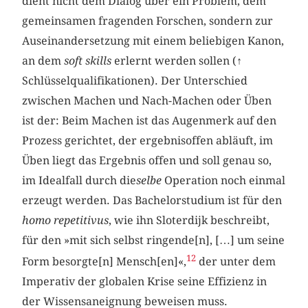
dient nicht dem Dialog über ein Problem, dem
gemeinsamen fragenden Forschen, sondern zur
Auseinandersetzung mit einem beliebigen Kanon,
an dem
soft skills
erlernt werden sollen (
↑
Schlüsselqualifikationen). Der Unterschied
zwischen Machen und Nach-Machen oder Üben
ist der: Beim Machen ist das Augenmerk auf den
Prozess gerichtet, der ergebnisoffen abläuft, im
Üben liegt das Ergebnis offen und soll genau so,
im Idealfall durch die
selbe
Operation noch einmal
erzeugt werden. Das Bachelorstudium ist für den
homo repetitivus
, wie ihn Sloterdijk beschreibt,
für den »mit sich selbst ringende[n], […] um seine
12
Form besorgte[n] Mensch[en]«,
der unter dem
Imperativ der globalen Krise seine Effizienz in
der Wissensaneignung beweisen muss.