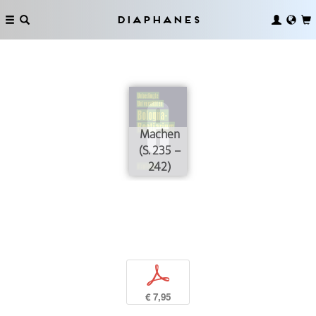
Diaphanes
Machen
(S. 235 –
242)
p
€ 7,95