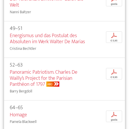
Welt
gratis
Nanni Baltzer
49–51
Energismus und das Postulat des
p
Absoluten im Werk Walter De Marias
€ 5,95
Cristina Bechtler
52–63
Panoramic Patriotism. Charles De
p
Wailly’s Project for the Parisian
€ 9,95
Panthéon of 1797
ABO
Barry Bergdoll
64–65
Homage
p
gratis
Pamela Blackwell