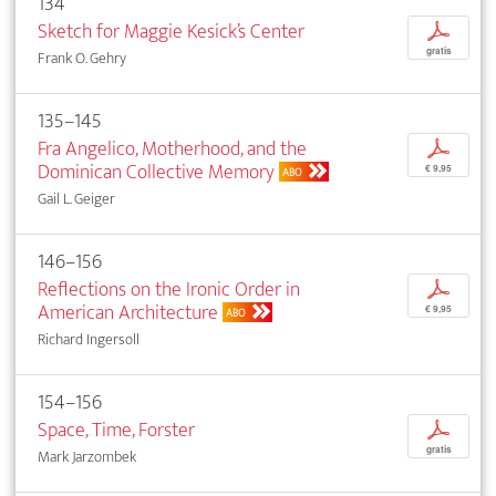
134
Sketch for Maggie Kesick’s Center
p
gratis
Frank O. Gehry
135–145
Fra Angelico, Motherhood, and the
p
Dominican Collective Memory
€ 9,95
ABO
Gail L. Geiger
146–156
Reflections on the Ironic Order in
p
American Architecture
€ 9,95
ABO
Richard Ingersoll
154–156
Space, Time, Forster
p
gratis
Mark Jarzombek