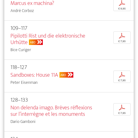
Marcus ex machina?
p
€ 9,95
André Corboz
109–117
Pipilotti Rist und die elektronische
p
Urhütte
€ 7,95
ABO
Bice Curiger
118–127
Sandboxes: House 11A
p
ABO
€ 7,95
Peter Eisenman
128–133
Non delenda imago. Brèves réflexions
p
sur l’interrègne et les monuments
€ 7,95
Dario Gamboni