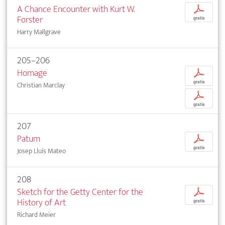
A Chance Encounter with Kurt W.
p
Forster
gratis
Harry Mallgrave
205–206
Homage
p
gratis
Christian Marclay
p
gratis
207
Patum
p
gratis
Josep Lluís Mateo
208
Sketch for the Getty Center for the
p
History of Art
gratis
Richard Meier