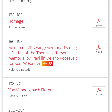
Steven Lindberg
170–185
Homage
p
gratis
Armin Linke
186–197
Monument/Drawing/Memory. Reading
p
a Sketch of the Thomas Jefferson
€ 9,95
Memorial by Franklin Delano Roosevelt
for Kurt W. Forster
ABO
Hélène Lipstadt
198–202
Von Venedig nach Florenz
p
€ 7,95
Hans A. Lüthy
203–204