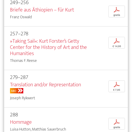
249–256
Briefe aus Äthiopien – für Kurt
p
gratis
Franz Oswald
257–278
»Taking Sail«: Kurt Forster’s Getty
p
Center for the History of Art and the
€ 14,95
Humanities
Thomas F. Reese
279–287
Translation and/or Representation
p
€ 7,95
ABO
Joseph Rykwert
288
Hommage
p
gratis
Luisa Hutton, Matthias Sauerbruch