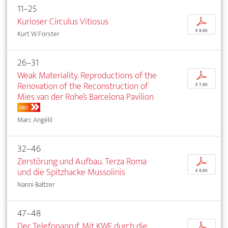
11–25
Kurioser Circulus Vitiosus
p
€ 9,95
Kurt W. Forster
26–31
Weak Materiality. Reproductions of the
p
Renovation of the Reconstruction of
€ 7,95
Mies van der Rohe’s Barcelona Pavilion
ABO
Marc Angélil
32–46
Zerstörung und Aufbau. Terza Roma
p
und die Spitzhacke Mussolinis
€ 9,95
Nanni Baltzer
47–48
Der Telefonanruf. Mit KWF durch die
p