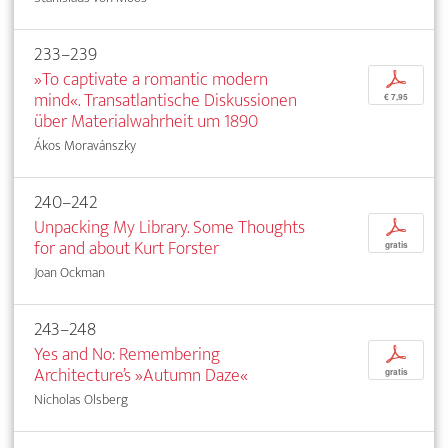
233–239
»To captivate a romantic modern
p
mind«. Transatlantische Diskussionen
€ 7,95
über Materialwahrheit um 1890
Ákos Moravánszky
240–242
Unpacking My Library. Some Thoughts
p
for and about Kurt Forster
gratis
Joan Ockman
243–248
Yes and No: Remembering
p
Architecture’s »Autumn Daze«
gratis
Nicholas Olsberg