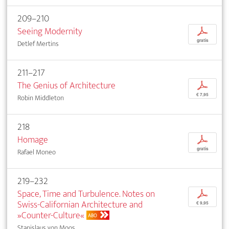
209–210
Seeing Modernity
p
gratis
Detlef Mertins
211–217
The Genius of Architecture
p
€ 7,95
Robin Middleton
218
Homage
p
gratis
Rafael Moneo
219–232
Space, Time and Turbulence. Notes on
p
Swiss-Californian Architecture and
€ 9,95
»Counter-Culture«
ABO
Stanislaus von Moos