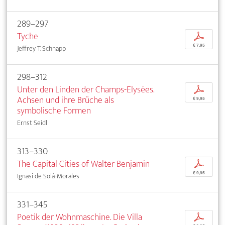
289–297
Tyche
p
€ 7,95
Jeffrey T. Schnapp
298–312
Unter den Linden der Champs-Elysées.
p
Achsen und ihre Brüche als
€ 9,95
symbolische Formen
Ernst Seidl
313–330
The Capital Cities of Walter Benjamin
p
€ 9,95
Ignasi de Solà-Morales
331–345
Poetik der Wohnmaschine. Die Villa
p