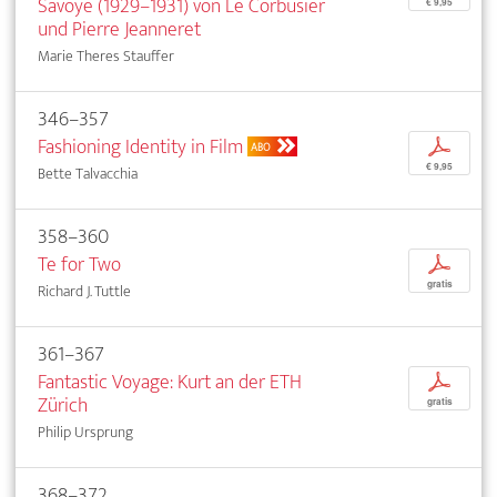
Savoye (1929–1931) von Le Corbusier
€ 9,95
und Pierre Jeanneret
Marie Theres Stauffer
346–357
Fashioning Identity in Film
p
ABO
€ 9,95
Bette Talvacchia
358–360
Te for Two
p
gratis
Richard J. Tuttle
361–367
Fantastic Voyage: Kurt an der ETH
p
Zürich
gratis
Philip Ursprung
368–372