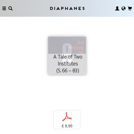
Diaphanes
A Tale of Two
Institutes
(S. 66 – 83)
p
€ 9,95