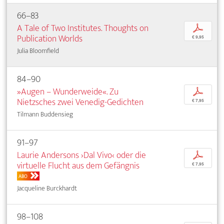
66–83
A Tale of Two Institutes. Thoughts on
p
Publication Worlds
€ 9,95
Julia Bloomfield
84–90
»Augen – Wunderweide«. Zu
p
Nietzsches zwei Venedig-Gedichten
€ 7,95
Tilmann Buddensieg
91–97
Laurie Andersons ›Dal Vivo‹ oder die
p
virtuelle Flucht aus dem Gefängnis
€ 7,95
ABO
Jacqueline Burckhardt
98–108