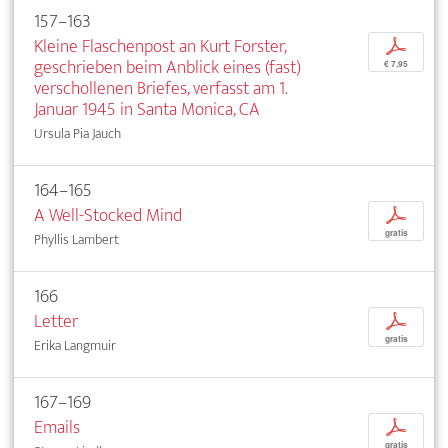
157–163
Kleine Flaschenpost an Kurt Forster,
p
geschrieben beim Anblick eines (fast)
€ 7,95
verschollenen Briefes, verfasst am 1.
Januar 1945 in Santa Monica, CA
Ursula Pia Jauch
164–165
A Well-Stocked Mind
p
gratis
Phyllis Lambert
166
Letter
p
gratis
Erika Langmuir
167–169
Emails
p
gratis