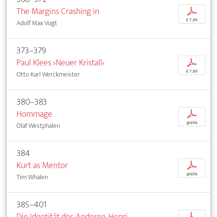
The Margins Crashing in
p
€ 7,95
Adolf Max Vogt
373–379
Paul Klees ›Neuer Kristall‹
p
€ 7,95
Otto Karl Werckmeister
380–383
Hommage
p
gratis
Olaf Westphalen
384
Kurt as Mentor
p
gratis
Tim Whalen
385–401
Die Identität des Anderen. Henri
p