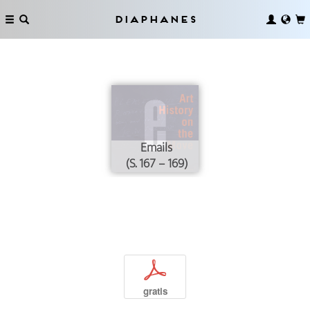
Diaphanes
Emails
(S. 167 – 169)
p
gratis