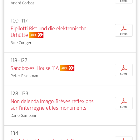
€ 9,95
André Corboz
109–117
Pipilotti Rist und die elektronische
p
Urhütte
€ 7,95
ABO
Bice Curiger
118–127
Sandboxes: House 11A
p
ABO
€ 7,95
Peter Eisenman
128–133
Non delenda imago. Brèves réflexions
p
sur l’interrègne et les monuments
€ 7,95
Dario Gamboni
134