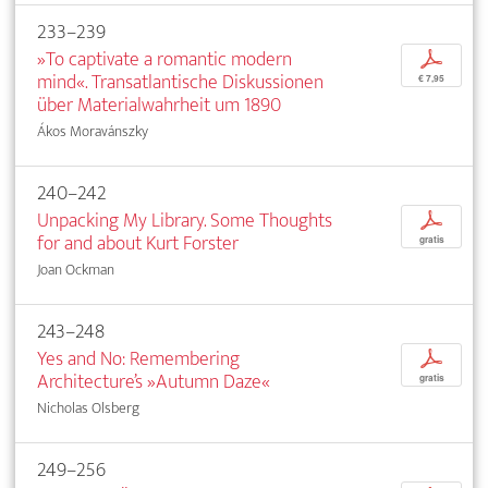
233–239
»To captivate a romantic modern
p
mind«. Transatlantische Diskussionen
€ 7,95
über Materialwahrheit um 1890
Ákos Moravánszky
240–242
Unpacking My Library. Some Thoughts
p
for and about Kurt Forster
gratis
Joan Ockman
243–248
Yes and No: Remembering
p
Architecture’s »Autumn Daze«
gratis
Nicholas Olsberg
249–256