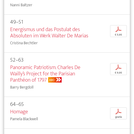
Nanni Baltzer
49–51
Energismus und das Postulat des
p
Absoluten im Werk Walter De Marias
€ 5,95
Cristina Bechtler
52–63
Panoramic Patriotism. Charles De
p
Wailly’s Project for the Parisian
€ 9,95
Panthéon of 1797
ABO
Barry Bergdoll
64–65
Homage
p
gratis
Pamela Blackwell