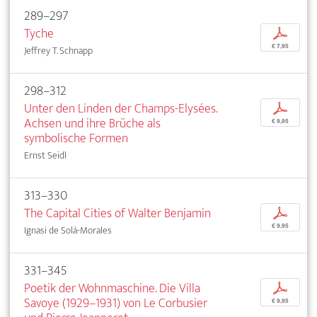
289–297
Tyche
p
€ 7,95
Jeffrey T. Schnapp
298–312
Unter den Linden der Champs-Elysées.
p
Achsen und ihre Brüche als
€ 9,95
symbolische Formen
Ernst Seidl
313–330
The Capital Cities of Walter Benjamin
p
€ 9,95
Ignasi de Solà-Morales
331–345
Poetik der Wohnmaschine. Die Villa
p
Savoye (1929–1931) von Le Corbusier
€ 9,95