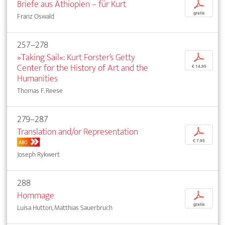
Briefe aus Äthiopien – für Kurt
p
gratis
Franz Oswald
257–278
»Taking Sail«: Kurt Forster’s Getty
p
Center for the History of Art and the
€ 14,95
Humanities
Thomas F. Reese
279–287
Translation and/or Representation
p
€ 7,95
ABO
Joseph Rykwert
288
Hommage
p
gratis
Luisa Hutton, Matthias Sauerbruch