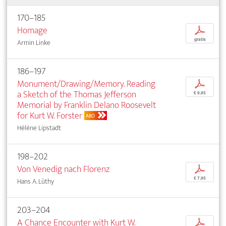
170–185
Homage
p
gratis
Armin Linke
186–197
Monument/Drawing/Memory. Reading
p
a Sketch of the Thomas Jefferson
€ 9,95
Memorial by Franklin Delano Roosevelt
for Kurt W. Forster
ABO
Hélène Lipstadt
198–202
Von Venedig nach Florenz
p
€ 7,95
Hans A. Lüthy
203–204
A Chance Encounter with Kurt W.
p