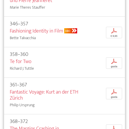
und Pierre Jeanneret
Marie Theres Stauffer
346–357
Fashioning Identity in Film
p
ABO
€ 9,95
Bette Talvacchia
358–360
Te for Two
p
gratis
Richard J. Tuttle
361–367
Fantastic Voyage: Kurt an der ETH
p
Zürich
gratis
Philip Ursprung
368–372
The Margins Crashing in
p