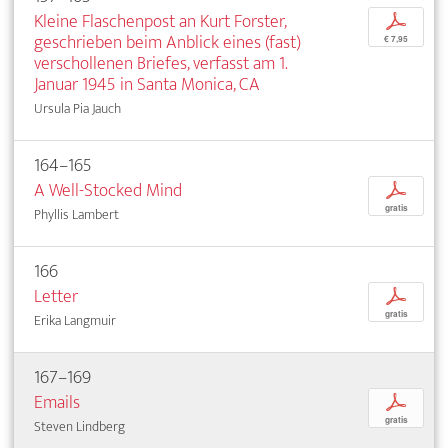
Kleine Flaschenpost an Kurt Forster,
p
geschrieben beim Anblick eines (fast)
€ 7,95
verschollenen Briefes, verfasst am 1.
Januar 1945 in Santa Monica, CA
Ursula Pia Jauch
164–165
A Well-Stocked Mind
p
gratis
Phyllis Lambert
166
Letter
p
gratis
Erika Langmuir
167–169
Emails
p
gratis
Steven Lindberg