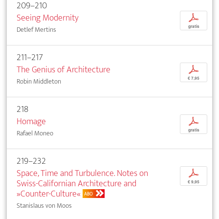
209–210
Seeing Modernity
p
gratis
Detlef Mertins
211–217
The Genius of Architecture
p
€ 7,95
Robin Middleton
218
Homage
p
gratis
Rafael Moneo
219–232
Space, Time and Turbulence. Notes on
p
Swiss-Californian Architecture and
€ 9,95
»Counter-Culture«
ABO
Stanislaus von Moos