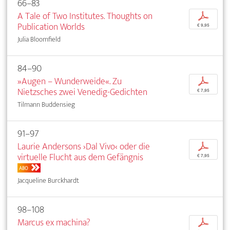
66–83
A Tale of Two Institutes. Thoughts on
p
Publication Worlds
€ 9,95
Julia Bloomfield
84–90
»Augen – Wunderweide«. Zu
p
Nietzsches zwei Venedig-Gedichten
€ 7,95
Tilmann Buddensieg
91–97
Laurie Andersons ›Dal Vivo‹ oder die
p
virtuelle Flucht aus dem Gefängnis
€ 7,95
ABO
Jacqueline Burckhardt
98–108
Marcus ex machina?
p