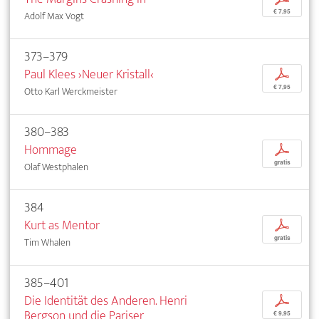
€ 7,95
Adolf Max Vogt
373–379
Paul Klees ›Neuer Kristall‹
p
€ 7,95
Otto Karl Werckmeister
380–383
Hommage
p
gratis
Olaf Westphalen
384
Kurt as Mentor
p
gratis
Tim Whalen
385–401
Die Identität des Anderen. Henri
p
Bergson und die Pariser
€ 9,95