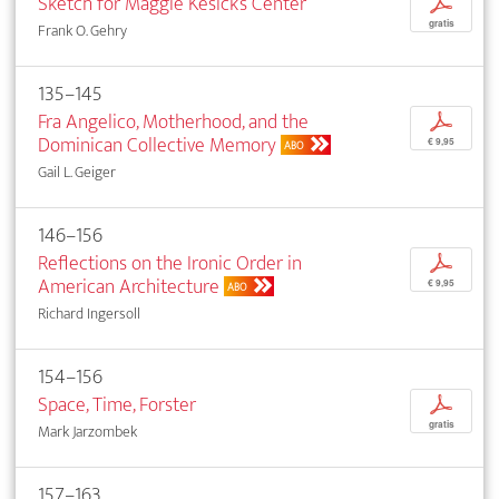
Sketch for Maggie Kesick’s Center
p
gratis
Frank O. Gehry
135–145
Fra Angelico, Motherhood, and the
p
Dominican Collective Memory
€ 9,95
ABO
Gail L. Geiger
146–156
Reflections on the Ironic Order in
p
American Architecture
€ 9,95
ABO
Richard Ingersoll
154–156
Space, Time, Forster
p
gratis
Mark Jarzombek
157–163