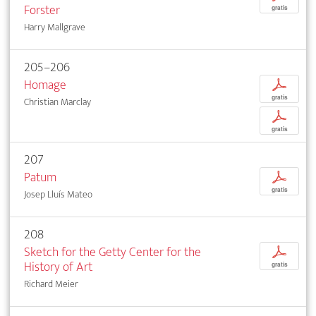
Forster
gratis
Harry Mallgrave
205–206
Homage
p
gratis
Christian Marclay
p
gratis
207
Patum
p
gratis
Josep Lluís Mateo
208
Sketch for the Getty Center for the
p
History of Art
gratis
Richard Meier