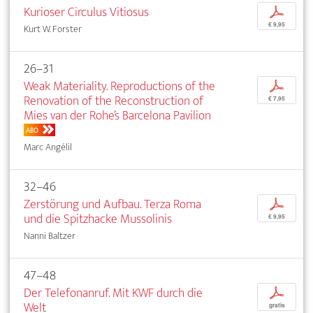
Kurioser Circulus Vitiosus
p
€ 9,95
Kurt W. Forster
26–31
Weak Materiality. Reproductions of the
p
Renovation of the Reconstruction of
€ 7,95
Mies van der Rohe’s Barcelona Pavilion
ABO
Marc Angélil
32–46
Zerstörung und Aufbau. Terza Roma
p
und die Spitzhacke Mussolinis
€ 9,95
Nanni Baltzer
47–48
Der Telefonanruf. Mit KWF durch die
p
Welt
gratis