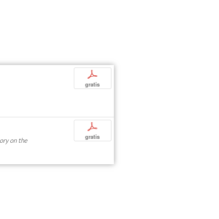
p
gratis
p
gratis
tory on the