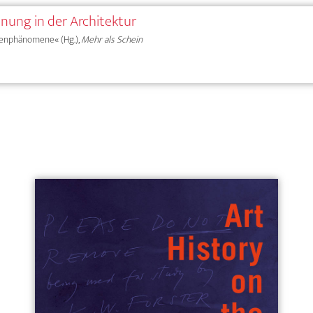
ung in der Architektur
henphänomene« (Hg.),
Mehr als Schein