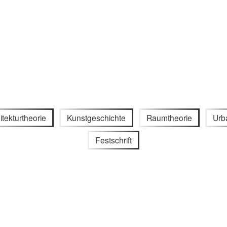
itekturtheorie
Kunstgeschichte
Raumtheorie
Urb
Festschrift