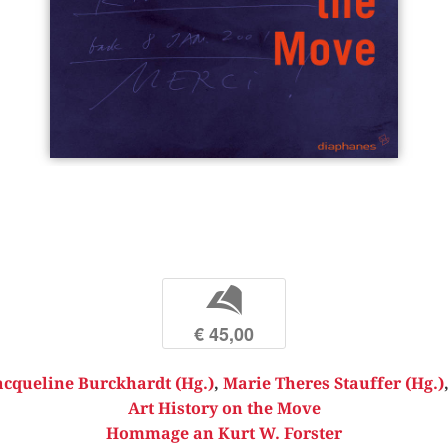
b
€ 45,00
acqueline Burckhardt (Hg.)
,
Marie Theres Stauffer (Hg.)
Art History on the Move
Hommage an Kurt W. Forster