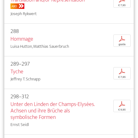
€ 7,95
ABO
Joseph Rykwert
288
Hommage
p
gratis
Luisa Hutton, Matthias Sauerbruch
289–297
Tyche
p
€ 7,95
Jeffrey T. Schnapp
298–312
Unter den Linden der Champs-Elysées.
p
Achsen und ihre Brüche als
€ 9,95
symbolische Formen
Ernst Seidl