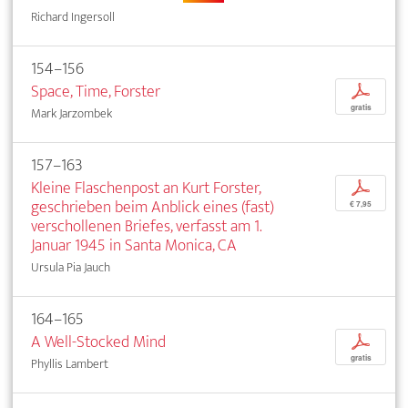
Richard Ingersoll
154–156
Space, Time, Forster
p
gratis
Mark Jarzombek
157–163
Kleine Flaschenpost an Kurt Forster,
p
geschrieben beim Anblick eines (fast)
€ 7,95
verschollenen Briefes, verfasst am 1.
Januar 1945 in Santa Monica, CA
Ursula Pia Jauch
164–165
A Well-Stocked Mind
p
gratis
Phyllis Lambert