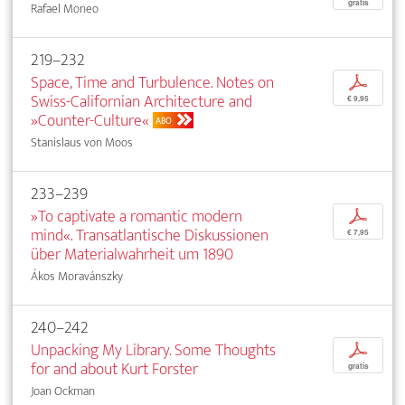
gratis
Rafael Moneo
219–232
Space, Time and Turbulence. Notes on
p
Swiss-Californian Architecture and
€ 9,95
»Counter-Culture«
ABO
Stanislaus von Moos
233–239
»To captivate a romantic modern
p
mind«. Transatlantische Diskussionen
€ 7,95
über Materialwahrheit um 1890
Ákos Moravánszky
240–242
Unpacking My Library. Some Thoughts
p
for and about Kurt Forster
gratis
Joan Ockman