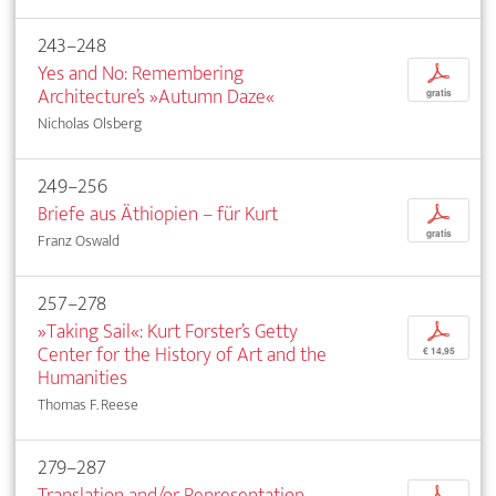
243–248
Yes and No: Remembering
p
Architecture’s »Autumn Daze«
gratis
Nicholas Olsberg
249–256
Briefe aus Äthiopien – für Kurt
p
gratis
Franz Oswald
257–278
»Taking Sail«: Kurt Forster’s Getty
p
Center for the History of Art and the
€ 14,95
Humanities
Thomas F. Reese
279–287
Translation and/or Representation
p