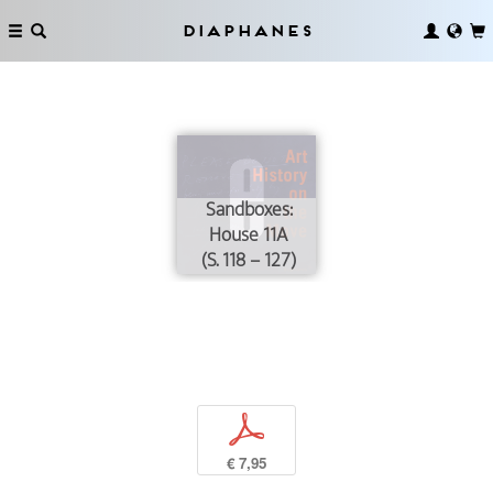
Diaphanes
Sandboxes:
House 11A
(S. 118 – 127)
p
€ 7,95