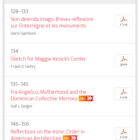
128–133
Non delenda imago. Brèves réflexions
p
sur l’interrègne et les monuments
€ 7,95
Dario Gamboni
134
Sketch for Maggie Kesick’s Center
p
gratis
Frank O. Gehry
135–145
Fra Angelico, Motherhood, and the
p
Dominican Collective Memory
€ 9,95
ABO
Gail L. Geiger
146–156
Reflections on the Ironic Order in
p
American Architecture
€ 9,95
ABO