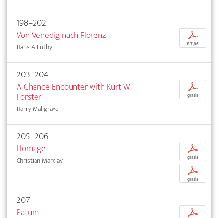
198–202
Von Venedig nach Florenz
p
€ 7,95
Hans A. Lüthy
203–204
A Chance Encounter with Kurt W.
p
Forster
gratis
Harry Mallgrave
205–206
Homage
p
gratis
Christian Marclay
p
gratis
207
Patum
p