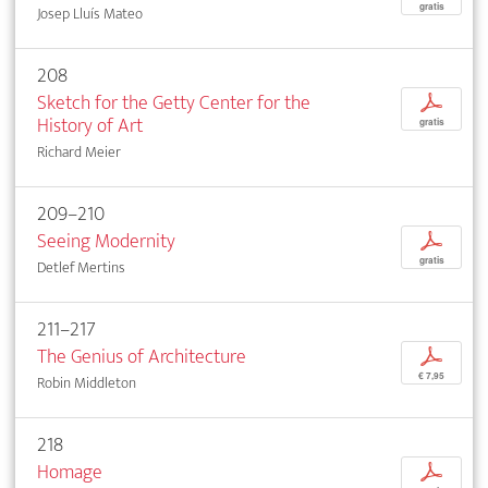
gratis
Josep Lluís Mateo
208
Sketch for the Getty Center for the
p
History of Art
gratis
Richard Meier
209–210
Seeing Modernity
p
gratis
Detlef Mertins
211–217
The Genius of Architecture
p
€ 7,95
Robin Middleton
218
Homage
p