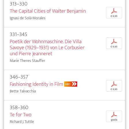
313–330
The Capital Cities of Walter Benjamin
p
€ 9,95
Ignasi de Solà-Morales
331–345
Poetik der Wohnmaschine. Die Villa
p
Savoye (1929–1931) von Le Corbusier
€ 9,95
und Pierre Jeanneret
Marie Theres Stauffer
346–357
Fashioning Identity in Film
p
ABO
€ 9,95
Bette Talvacchia
358–360
Te for Two
p
gratis
Richard J. Tuttle