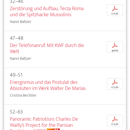
32–46
Zerstörung und Aufbau. Terza Roma
p
und die Spitzhacke Mussolinis
€ 9,95
Nanni Baltzer
47–48
Der Telefonanruf. Mit KWF durch die
p
Welt
gratis
Nanni Baltzer
49–51
Energismus und das Postulat des
p
Absoluten im Werk Walter De Marias
€ 5,95
Cristina Bechtler
52–63
Panoramic Patriotism. Charles De
p
Wailly’s Project for the Parisian
€ 9,95