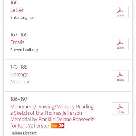
166
Letter
p
gratis
Erika Langmuir
167–169
Emails
p
gratis
Steven Lindberg
170–185
Homage
p
gratis
Armin Linke
186–197
Monument/Drawing/Memory. Reading
p
a Sketch of the Thomas Jefferson
€ 9,95
Memorial by Franklin Delano Roosevelt
for Kurt W. Forster
ABO
Hélène Lipstadt