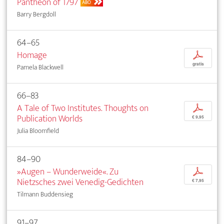
Panthéon of 1797
ABO
Barry Bergdoll
64–65
Homage
p
gratis
Pamela Blackwell
66–83
A Tale of Two Institutes. Thoughts on
p
Publication Worlds
€ 9,95
Julia Bloomfield
84–90
»Augen – Wunderweide«. Zu
p
Nietzsches zwei Venedig-Gedichten
€ 7,95
Tilmann Buddensieg
91–97