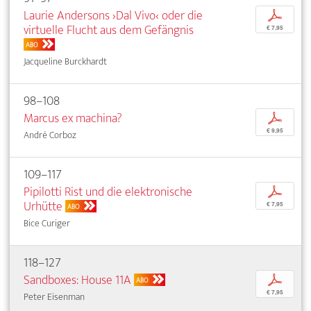
Laurie Andersons ›Dal Vivo‹ oder die
p
virtuelle Flucht aus dem Gefängnis
€ 7,95
ABO
Jacqueline Burckhardt
98–108
Marcus ex machina?
p
€ 9,95
André Corboz
109–117
Pipilotti Rist und die elektronische
p
Urhütte
€ 7,95
ABO
Bice Curiger
118–127
Sandboxes: House 11A
p
ABO
€ 7,95
Peter Eisenman