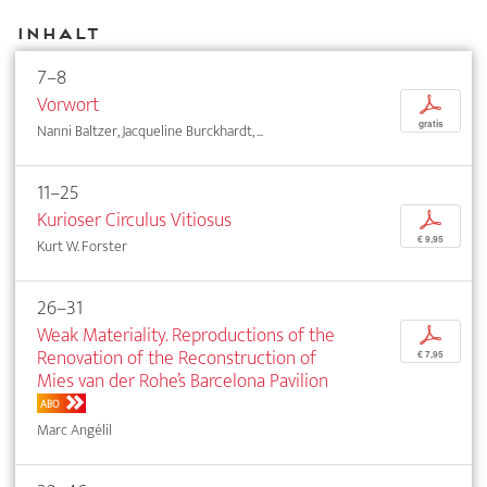
Inhalt
7–8
Vorwort
p
gratis
Nanni Baltzer, Jacqueline Burckhardt, ...
11–25
Kurioser Circulus Vitiosus
p
€ 9,95
Kurt W. Forster
26–31
Weak Materiality. Reproductions of the
p
Renovation of the Reconstruction of
€ 7,95
Mies van der Rohe’s Barcelona Pavilion
ABO
Marc Angélil