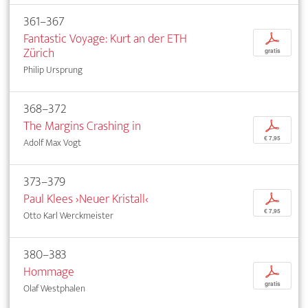
361–367
Fantastic Voyage: Kurt an der ETH
p
Zürich
gratis
Philip Ursprung
368–372
The Margins Crashing in
p
€ 7,95
Adolf Max Vogt
373–379
Paul Klees ›Neuer Kristall‹
p
€ 7,95
Otto Karl Werckmeister
380–383
Hommage
p
gratis
Olaf Westphalen