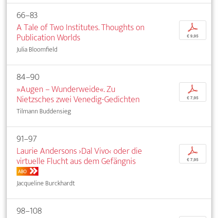
66–83
A Tale of Two Institutes. Thoughts on
p
Publication Worlds
€ 9,95
Julia Bloomfield
84–90
»Augen – Wunderweide«. Zu
p
Nietzsches zwei Venedig-Gedichten
€ 7,95
Tilmann Buddensieg
91–97
Laurie Andersons ›Dal Vivo‹ oder die
p
virtuelle Flucht aus dem Gefängnis
€ 7,95
ABO
Jacqueline Burckhardt
98–108