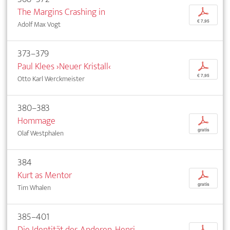
The Margins Crashing in
p
€ 7,95
Adolf Max Vogt
373–379
Paul Klees ›Neuer Kristall‹
p
€ 7,95
Otto Karl Werckmeister
380–383
Hommage
p
gratis
Olaf Westphalen
384
Kurt as Mentor
p
gratis
Tim Whalen
385–401
Die Identität des Anderen. Henri
p