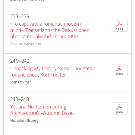
233–239
»To captivate a romantic modern
p
mind«. Transatlantische Diskussionen
€ 7,95
über Materialwahrheit um 1890
Ákos Moravánszky
240–242
Unpacking My Library. Some Thoughts
p
for and about Kurt Forster
gratis
Joan Ockman
243–248
Yes and No: Remembering
p
Architecture’s »Autumn Daze«
gratis
Nicholas Olsberg