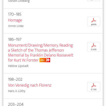
Steven Lindberg
170–185
Homage
p
gratis
Armin Linke
186–197
Monument/Drawing/Memory. Reading
p
a Sketch of the Thomas Jefferson
€ 9,95
Memorial by Franklin Delano Roosevelt
for Kurt W. Forster
ABO
Hélène Lipstadt
198–202
Von Venedig nach Florenz
p
€ 7,95
Hans A. Lüthy
203–204