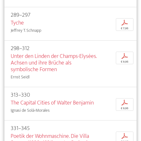
289–297
Tyche
p
€ 7,95
Jeffrey T. Schnapp
298–312
Unter den Linden der Champs-Elysées.
p
Achsen und ihre Brüche als
€ 9,95
symbolische Formen
Ernst Seidl
313–330
The Capital Cities of Walter Benjamin
p
€ 9,95
Ignasi de Solà-Morales
331–345
Poetik der Wohnmaschine. Die Villa
p