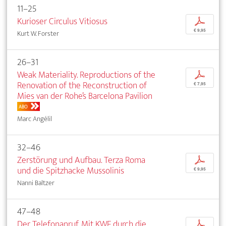
11–25
Kurioser Circulus Vitiosus
p
€ 9,95
Kurt W. Forster
26–31
Weak Materiality. Reproductions of the
p
Renovation of the Reconstruction of
€ 7,95
Mies van der Rohe’s Barcelona Pavilion
ABO
Marc Angélil
32–46
Zerstörung und Aufbau. Terza Roma
p
und die Spitzhacke Mussolinis
€ 9,95
Nanni Baltzer
47–48
Der Telefonanruf. Mit KWF durch die
p