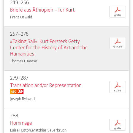
249–256
Briefe aus Äthiopien – für Kurt
p
gratis
Franz Oswald
257–278
»Taking Sail«: Kurt Forster’s Getty
p
Center for the History of Art and the
€ 14,95
Humanities
Thomas F. Reese
279–287
Translation and/or Representation
p
€ 7,95
ABO
Joseph Rykwert
288
Hommage
p
gratis
Luisa Hutton, Matthias Sauerbruch