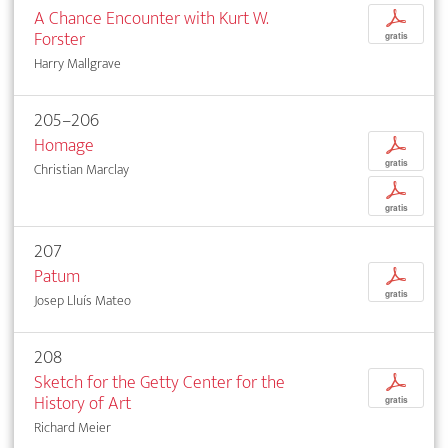
A Chance Encounter with Kurt W.
p
Forster
gratis
Harry Mallgrave
205–206
Homage
p
gratis
Christian Marclay
p
gratis
207
Patum
p
gratis
Josep Lluís Mateo
208
Sketch for the Getty Center for the
p
History of Art
gratis
Richard Meier