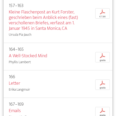
157–163
Kleine Flaschenpost an Kurt Forster,
p
geschrieben beim Anblick eines (fast)
€ 7,95
verschollenen Briefes, verfasst am 1.
Januar 1945 in Santa Monica, CA
Ursula Pia Jauch
164–165
A Well-Stocked Mind
p
gratis
Phyllis Lambert
166
Letter
p
gratis
Erika Langmuir
167–169
Emails
p
gratis