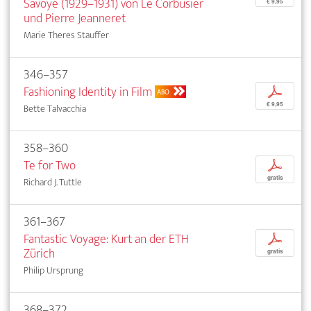
Savoye (1929–1931) von Le Corbusier
€ 9,95
und Pierre Jeanneret
Marie Theres Stauffer
346–357
Fashioning Identity in Film
p
ABO
€ 9,95
Bette Talvacchia
358–360
Te for Two
p
gratis
Richard J. Tuttle
361–367
Fantastic Voyage: Kurt an der ETH
p
Zürich
gratis
Philip Ursprung
368–372