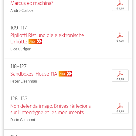
Marcus ex machina?
p
€ 9,95
André Corboz
109–117
Pipilotti Rist und die elektronische
p
Urhütte
€ 7,95
ABO
Bice Curiger
118–127
Sandboxes: House 11A
p
ABO
€ 7,95
Peter Eisenman
128–133
Non delenda imago. Brèves réflexions
p
sur l’interrègne et les monuments
€ 7,95
Dario Gamboni