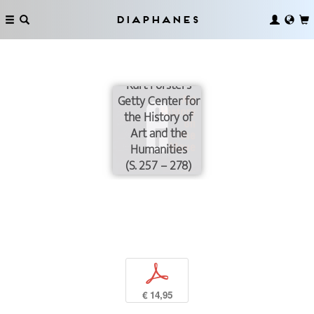
Diaphanes
»Taking Sail«:
Kurt Forster’s
Getty Center for
the History of
Art and the
Humanities
(S. 257 – 278)
p
€ 14,95