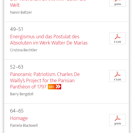
Welt
gratis
Nanni Baltzer
49–51
Energismus und das Postulat des
p
Absoluten im Werk Walter De Marias
€ 5,95
Cristina Bechtler
52–63
Panoramic Patriotism. Charles De
p
Wailly’s Project for the Parisian
€ 9,95
Panthéon of 1797
ABO
Barry Bergdoll
64–65
Homage
p
gratis
Pamela Blackwell