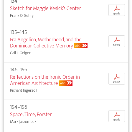
134
Sketch for Maggie Kesick’s Center
p
gratis
Frank O. Gehry
135–145
Fra Angelico, Motherhood, and the
p
Dominican Collective Memory
€ 9,95
ABO
Gail L. Geiger
146–156
Reflections on the Ironic Order in
p
American Architecture
€ 9,95
ABO
Richard Ingersoll
154–156
Space, Time, Forster
p
gratis
Mark Jarzombek