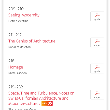
209–210
Seeing Modernity
p
gratis
Detlef Mertins
211–217
The Genius of Architecture
p
€ 7,95
Robin Middleton
218
Homage
p
gratis
Rafael Moneo
219–232
Space, Time and Turbulence. Notes on
p
Swiss-Californian Architecture and
€ 9,95
»Counter-Culture«
ABO
Stanislaus von Moos